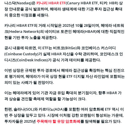
나스닥(Nasdaq)은
카나리 HBAR ETF
(Canary HBAR ETF, 티커: HBR) 상
장 안내문을 공식 발표하며, 헤데라 생태계에 대한 기관 투자 접근성 확대
의 중요한 이정표를 세웠다.
카나리 HBAR ETF의 거래 시작일은 2025년 10월 28일이며, 헤데라 네트워
크(Hedera Network)의 네이티브 토큰인 헤데라(HBAR)에 대한 직접적인
현물 기반 투자 노출을 제공한다.
공시 내용에 따르면, 이 ETF는 비트코(BitGo)와 코인베이스 커스더디
(Coinbase Custody)가 실제 HBAR 자산을 수탁 관리하며, 코인데스크 인
디시즈(CoinDesk Indices)가 공식 가격 데이터를 제공한다.
이번 상장은 규제된 투자 경로에서 헤데라 접근성을 확장하는 핵심 진전으
로 평가되며, 헤데라가 미국 상장 현물 ETF 디지털 자산 라인업에 포함되는
의미 있는 사례가 될 전망이다.
이는 헤데라에게 있어 기관 자금 유입 확대의 분기점이자, 향후 HBAR 가
격 상승을 견인할 촉매제 역할을 할 가능성이 크다.
한편, 솔라나(SOL)와 카르다노(ADA)를 포함한 여러 암호화폐 ETF 역시 이
번 주 상장을 앞두고 있다. 시장에 이처럼 강한 모멘텀이 형성되는 가운데,
투자자들은 2025년
주목해야 할 유망 암호화폐
를 탐색해볼 필요가 있다.