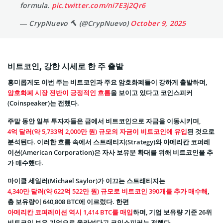
formula.
pic.twitter.com/ni7E3j2Qr6
— CrypNuevo 🔨 (@CrypNuevo)
October 9, 2025
비트코인, 강한 시세로 한 주 출발
흥미롭게도 이번 주는 비트코인과 주요 암호화폐들이 강하게 출발하며,
암호화폐 시장 전반이 긍정적인 흐름
을 보이고 있다고 코인스피커
(Coinspeaker)는 전했다.
주말 동안 일부 투자자들은 금에서 비트코인으로 자금을 이동시키며,
4억 달러(약 5,733억 2,000만 원) 규모의 자금이 비트코인에 유입
된 것으로
분석된다. 이러한 흐름 속에서 스트래티지(Strategy)와 아메리칸 코퍼레
이션(American Corporation)은 자사 보유분 확대를 위해 비트코인을 추
가 매수했다.
마이클 세일러(Michael Saylor)가 이끄는 스트래티지는
4,340만 달러(약 622억 522만 원) 규모로 비트코인 390개를 추가 매수해
,
총 보유량이 640,808 BTC에 이르렀다. 한편
아메리칸 코퍼레이션 역시 1,414 BTC를 매입
하며, 기업 보유량 기준 26위
비트코인 보유 기업으로 올라섰다고 코인스피커는 전했다.