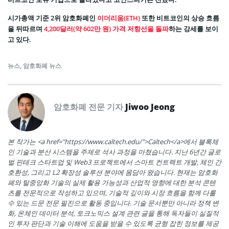
시가총액 기준 2위 암호화폐인
이더리움(ETH)
또한 비트코인의 상승 흐름
을 뒤따르며
4,200달러(약 602만 원) 가격 저항선을 돌파
하는 강세를 보이
고 있다.
뉴스
,
암호화폐 뉴스
암호화폐 전문 기자
Jiwoo Jeong
본 작가는 <a href="https://www.caltech.edu/">Caltech</a>에서 블록체
인 기술과 분산 시스템을 주제로 석사 과정을 마쳤습니다. 지난 6년간 글로
벌 핀테크 스타트업 및 Web3 프로젝트에서 스마트 컨트랙트 개발, 체인 간
호환성, 그리고 L2 확장성 솔루션 분야에 몸담아 왔습니다. 현재는 암호화
폐와 탈중앙화 기술의 실제 활용 가능성과 산업적 영향에 대한 분석 콘텐
츠를 전문적으로 작성하고 있으며, 기술적 깊이와 시장 흐름을 함께 다룰
수 있는 드문 전문 필진으로 활동 중입니다. 기술 문서뿐만 아니라 정책 변
화, 온체인 데이터 분석, 토크노믹스 설계 관련 글을 통해 독자들이 실질적
인 투자 판단과 기술 이해에 도움을 받을 수 있도록 균형 잡힌 정보를 제공