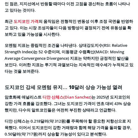
인 점은, 지지선에서 반등할 때마다 이전 고점을 갱신하는 흐름이 나타나
고 있다는 것이다.
최근
도지코인 가격
의 움직임은 전형적인 변동성 이후 조정 국면을 반영하
고 있다. 이는 시장 조성자들이 다음 방향성이 결정되기 전에 유동성을 확
보하고 있을 가능성을 시사한다.
모멘텀 지표는 중립적인 조건을 나타낸다. 상대강도지수(RSI: Relative
Strength Index)는 52 수준이며, 이동평균 수렴확산(MACD: Moving
Average Convergence Divergence) 지표는 약하지만 긍정적인 발산을
보인다. 이러한 지표는 투기적 과열보다는 지속적인 매수세가 누적되고 있
다는 것을 보여준다.
도지코인 강세 모멘텀 유지… 10달러 상승 가능성 열려
암호화폐 애널리스트
디안 산체스(Dian Sanchez)
는 2025년 도지코인의
강한 가격 흐름을 강조했다. 그녀는 도지코인 가격이 연초 대비 43% 상승
했지만, 다수의 알트코인들은 여전히 부진한 상태라고 언급했다.
디안 산체스는 0.218달러(약 312원)를 주목해야 할 중요한 저항선으로 지
목했다. 이어서 도지코인이 강한 거래량과 함께 해당 가격을 돌파할 경우,
0.50달러(약 717원)까지 상승할 가능성이 있다고 분석했다.