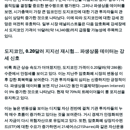
움직임을 결정할 중요한 분수령으로 평가된다. 그러나 파생상품 데이터를
보면, 시가총액이 가장 큰 밈코인인 도지코인에 대한 기관 투자자들의 관
심이 상당히 증가한 것으로 나타났다. 이에 따라 도지코인에 대한 강세 전
망은 여전히 유효하다. 일부 시장 애널리스트들은 다음 암호화폐 강세장에
서 도지코인 가격이 10달러(약 14,340원)까지 급등할 가능성에 주목하고
있다.
도지코인, 0.20달러 지지선 재시험… 파생상품 데이터는 강
세 신호
비록 최근 상승 속도가 더뎌졌지만, 도지코인 가격이 0.20달러(약 286원)
수준에서 안정세를 보이고 있다. 이는 지난주 암호화폐 시장의 변동성 이
후 강한 회복력을 보여준다. 기관 투자자들의 심리는 신중하지만 긍정적이
다. 파생상품 데이터를 보면 지난 24시간 동안 미결제약정(open interest)
이 9% 증가한 것으로 나타났다. 현재 약 70%의 트레이더들이 롱 포지션을
유지하고 있다.
이는 높은 변동성을 보이는 디지털 자산 전반에 걸쳐 기관 투자자들의 누
적 매수 흐름이 증가하고 있다는 것을 보여준다. 거시 경제가 안정화되면
서 자금이 다시 위험자산으로 유입되고 있다. 또한, 암호화폐 상장지수펀
드(ETF)에 대한 수요가 증가하면서 21셰어스(21Shares)와 같은 자산운용