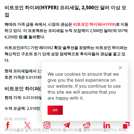
비트코인 하이퍼(HYPER) 프리세일, 2,500만 달러 이상 모
집
헤데라 가격 급등 속에서, 시장의 관심은
비트코인 하이퍼(HYPER)
로 이동
하고 있다. 이 프로젝트는 프리세일 누적 모집액이 2,500만 달러(약 357억
8,250만 원)를 돌파했다.
비트코인(BTC) 기반 레이어2 확장 솔루션을 표방하는 비트코인 하이퍼는
혁신적인 구조와 초기 단계 성장 잠재력으로 투자자들의 관심을 끌고 있
다.
현재 프리세일에서 2,510만 달러(약 359억 3,316만 원) 이상이 모였으며,
We use cookies to ensure that we
토큰 가격은 0.013185 달러이다.
give you the best experience on
our website. If you continue to use
비트코인 하이퍼(HYPER) 프리세일 현황
this site we will assume that you
현재 가격
: 0.013185달러(약 19원)
are happy with it.
누적 모금액
: 2,510만 달러(약 359억 3,316만 원)
OK
티커
: HYPER
투자자들은 공식 비트코인 하이퍼 웹사이트를 통해 이더리움(ETH), BNB,