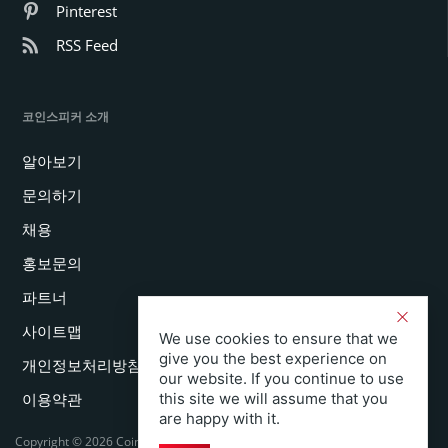
Pinterest
RSS Feed
코인스피커 소개
알아보기
문의하기
채용
홍보문의
파트너
사이트맵
We use cookies to ensure that we
give you the best experience on
개인정보처리방침
our website. If you continue to use
이용약관
this site we will assume that you
are happy with it.
Copyright © 2026 Coinspeaker LTD. All rights reserved.