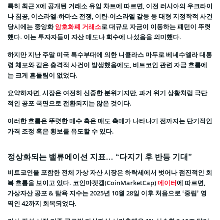
특히 최근 X에 공개된 거래소 유입 차트에 따르면, 이전 러시아의 우크라이
나 침공, 이스라엘-하마스 전쟁, 이란-이스라엘 갈등 등 대형 지정학적 사건
당시에는 중앙화
암호화폐 거래소
로 대규모 자금이 이동하는 패턴이 뚜렷
했다. 이는 투자자들이 자산 매도나 회수에 나섰음을 의미했다.
하지만 지난 주말 미국 특수부대에 의한 니콜라스 마두로 베네수엘라 대통
령 체포와 같은 충격적 사건이 발생했음에도, 비트코인 관련 자금 흐름에
는 크게 흔들림이 없었다.
요약하자면, 시장은 여전히 신중한 분위기지만, 과거 위기 상황처럼 극단
적인 공포 국면으로 전환되지는 않은 것이다.
이러한 흐름은 뚜렷한 매수 혹은 매도 촉매가 나타나기 전까지는 단기적인
가격 조정 혹은 횡보를 유도할 수 있다.
정상화되는 밸류에이션 지표… “다지기 후 반등 기대”
비트코인을 포함한 전체 가상 자산 시장은 하락세에서 벗어나 점진적인 회
복 흐름을 보이고 있다. 코인마켓캡(CoinMarketCap)
데이터
에 따르면,
가상자산 공포 & 탐욕 지수는 2025년 10월 28일 이후 처음으로 ‘중립’ 영
역인 42까지 회복되었다.