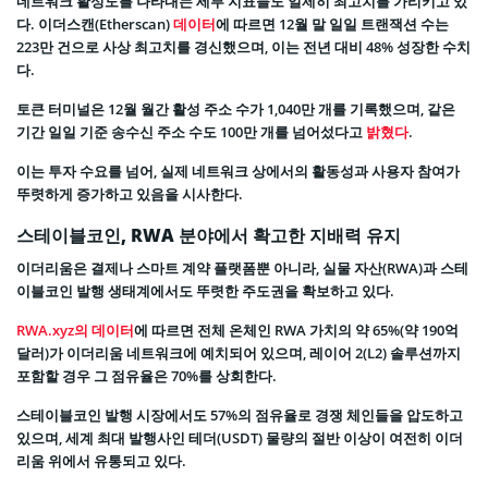
네트워크 활성도를 나타내는 세부 지표들도 일제히 최고치를 가리키고 있
다. 이더스캔(Etherscan)
데이터
에 따르면 12월 말 일일 트랜잭션 수는
223만 건으로 사상 최고치를 경신했으며, 이는 전년 대비 48% 성장한 수치
다.
토큰 터미널은 12월 월간 활성 주소 수가 1,040만 개를 기록했으며, 같은
기간 일일 기준 송수신 주소 수도 100만 개를 넘어섰다고
밝혔다
.
이는 투자 수요를 넘어, 실제 네트워크 상에서의 활동성과 사용자 참여가
뚜렷하게 증가하고 있음을 시사한다.
스테이블코인, RWA 분야에서 확고한 지배력 유지
이더리움은 결제나 스마트 계약 플랫폼뿐 아니라, 실물 자산(RWA)과 스테
이블코인 발행 생태계에서도 뚜렷한 주도권을 확보하고 있다.
RWA.xyz의 데이터
에 따르면 전체 온체인 RWA 가치의 약 65%(약 190억
달러)가 이더리움 네트워크에 예치되어 있으며, 레이어 2(L2) 솔루션까지
포함할 경우 그 점유율은 70%를 상회한다.
스테이블코인 발행 시장에서도 57%의 점유율로 경쟁 체인들을 압도하고
있으며, 세계 최대 발행사인 테더(USDT) 물량의 절반 이상이 여전히 이더
리움 위에서 유통되고 있다.