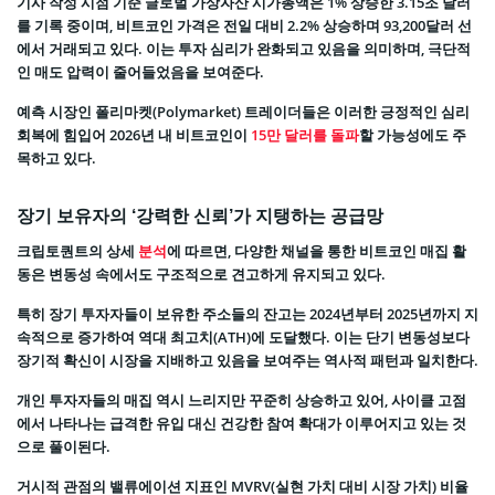
기사 작성 시점 기준 글로벌 가상자산 시가총액은 1% 상승한 3.15조 달러
를 기록 중이며, 비트코인 가격은 전일 대비 2.2% 상승하며 93,200달러 선
에서 거래되고 있다. 이는 투자 심리가 완화되고 있음을 의미하며, 극단적
인 매도 압력이 줄어들었음을 보여준다.
예측 시장인 폴리마켓(Polymarket) 트레이더들은 이러한 긍정적인 심리
회복에 힘입어 2026년 내 비트코인이
15만 달러를 돌파
할 가능성에도 주
목하고 있다.
장기 보유자의 ‘강력한 신뢰’가 지탱하는 공급망
크립토퀀트의 상세
분석
에 따르면, 다양한 채널을 통한 비트코인 매집 활
동은 변동성 속에서도 구조적으로 견고하게 유지되고 있다.
특히 장기 투자자들이 보유한 주소들의 잔고는 2024년부터 2025년까지 지
속적으로 증가하여 역대 최고치(ATH)에 도달했다. 이는 단기 변동성보다
장기적 확신이 시장을 지배하고 있음을 보여주는 역사적 패턴과 일치한다.
개인 투자자들의 매집 역시 느리지만 꾸준히 상승하고 있어, 사이클 고점
에서 나타나는 급격한 유입 대신 건강한 참여 확대가 이루어지고 있는 것
으로 풀이된다.
거시적 관점의 밸류에이션 지표인 MVRV(실현 가치 대비 시장 가치) 비율