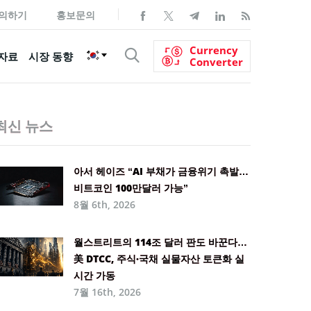
의하기
홍보문의
Currency
자료
시장 동향
Converter
최신 뉴스
아서 헤이즈 “AI 부채가 금융위기 촉발…
비트코인 100만달러 가능”
8월 6th, 2026
월스트리트의 114조 달러 판도 바꾼다…
美 DTCC, 주식·국채 실물자산 토큰화 실
시간 가동
7월 16th, 2026