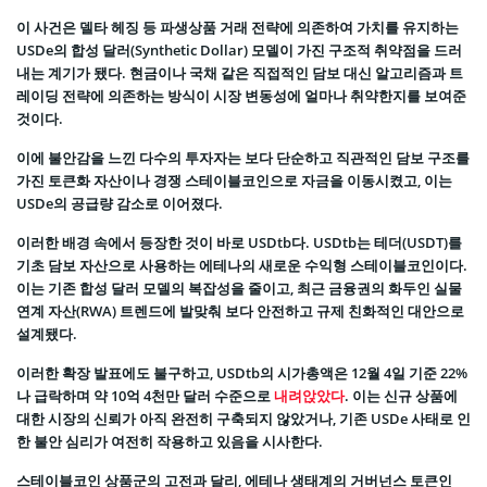
이 사건은 델타 헤징 등 파생상품 거래 전략에 의존하여 가치를 유지하는
USDe의 합성 달러(Synthetic Dollar) 모델이 가진 구조적 취약점을 드러
내는 계기가 됐다. 현금이나 국채 같은 직접적인 담보 대신 알고리즘과 트
레이딩 전략에 의존하는 방식이 시장 변동성에 얼마나 취약한지를 보여준
것이다.
이에 불안감을 느낀 다수의 투자자는 보다 단순하고 직관적인 담보 구조를
가진 토큰화 자산이나 경쟁 스테이블코인으로 자금을 이동시켰고, 이는
USDe의 공급량 감소로 이어졌다.
이러한 배경 속에서 등장한 것이 바로 USDtb다. USDtb는 테더(USDT)를
기초 담보 자산으로 사용하는 에테나의 새로운 수익형 스테이블코인이다.
이는 기존 합성 달러 모델의 복잡성을 줄이고, 최근 금융권의 화두인 실물
연계 자산(RWA) 트렌드에 발맞춰 보다 안전하고 규제 친화적인 대안으로
설계됐다.
이러한 확장 발표에도 불구하고, USDtb의 시가총액은 12월 4일 기준 22%
나 급락하며 약 10억 4천만 달러 수준으로
내려앉았다
. 이는 신규 상품에
대한 시장의 신뢰가 아직 완전히 구축되지 않았거나, 기존 USDe 사태로 인
한 불안 심리가 여전히 작용하고 있음을 시사한다.
스테이블코인 상품군의 고전과 달리, 에테나 생태계의 거버넌스 토큰인