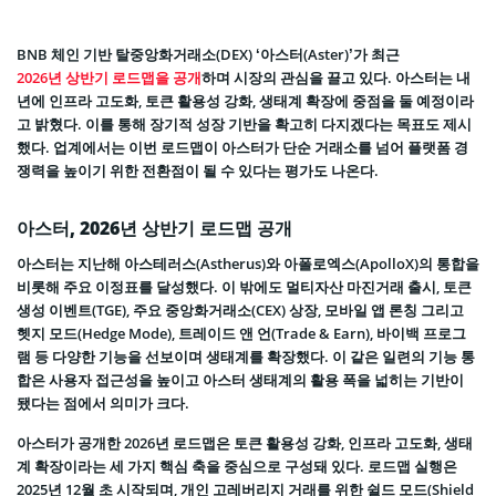
BNB 체인 기반 탈중앙화거래소(DEX) ‘아스터(Aster)’가 최근
2026년 상반기 로드맵을 공개
하며 시장의 관심을 끌고 있다. 아스터는 내
년에 인프라 고도화, 토큰 활용성 강화, 생태계 확장에 중점을 둘 예정이라
고 밝혔다. 이를 통해 장기적 성장 기반을 확고히 다지겠다는 목표도 제시
했다. 업계에서는 이번 로드맵이 아스터가 단순 거래소를 넘어 플랫폼 경
쟁력을 높이기 위한 전환점이 될 수 있다는 평가도 나온다.
아스터, 2026년 상반기 로드맵 공개
아스터는 지난해 아스테러스(Astherus)와 아폴로엑스(ApolloX)의 통합을
비롯해 주요 이정표를 달성했다. 이 밖에도 멀티자산 마진거래 출시, 토큰
생성 이벤트(TGE), 주요 중앙화거래소(CEX) 상장, 모바일 앱 론칭 그리고
헷지 모드(Hedge Mode), 트레이드 앤 언(Trade & Earn), 바이백 프로그
램 등 다양한 기능을 선보이며 생태계를 확장했다. 이 같은 일련의 기능 통
합은 사용자 접근성을 높이고 아스터 생태계의 활용 폭을 넓히는 기반이
됐다는 점에서 의미가 크다.
아스터가 공개한 2026년 로드맵은 토큰 활용성 강화, 인프라 고도화, 생태
계 확장이라는 세 가지 핵심 축을 중심으로 구성돼 있다. 로드맵 실행은
2025년 12월 초 시작되며, 개인 고레버리지 거래를 위한 쉴드 모드(Shield