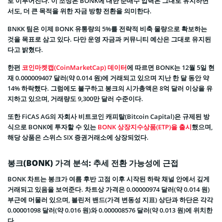
로 이루어진다. 이 조정은 BONK에 대한 순매수 압력은 그대로 유지하면
서도, 더 큰 목적을 위한 자금 방향 전환을 의미한다.
BNKK 팀은 이제 BONK 유통량의 5%를 전략적 비축 물량으로 확보하는
것을 목표로 삼고 있다. 다만 운영 자금과 커뮤니티 예산은 그대로 유지된
다고 밝혔다.
한편
코인마켓캡(CoinMarketCap) 데이터
에 따르면 BONK는 12월 5일 현
재 0.000009407 달러(약 0.014 원)에 거래되고 있으며 지난 한 달 동안 약
14% 하락했다. 그럼에도 불구하고 봉크의 시가총액은 8억 달러 이상을 유
지하고 있으며, 거래량도 9,300만 달러 수준이다.
또한 FiCAS AG의 자회사 비트코인 캐피탈(Bitcoin Capital)은 규제된 방
식으로 BONK에 투자할 수 있는
BONK 상장지수상품(ETP)을 출시
했으며,
해당 상품은 스위스 SIX 증권거래소에 상장되었다.
봉크(BONK) 가격 분석: 추세 전환 가능성에 근접
BONK 차트는 봉크가 여름 후반 고점 이후 시작된 하락 채널 안에서 깊게
거래되고 있음을 보여준다. 차트상 가격은 0.00000974 달러(약 0.014 원)
부근에 머물러 있으며, 볼린저 밴드(가격 변동성 지표) 상단과 하단은 각각
0.00001098 달러(약 0.016 원)와 0.000008576 달러(약 0.013 원)에 위치한
다.