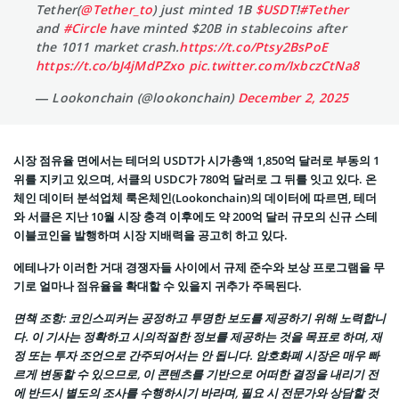
Tether(
@Tether_to
) just minted 1B
$USDT
!
#Tether
and
#Circle
have minted $20B in stablecoins after
the 1011 market crash.
https://t.co/Ptsy2BsPoE
https://t.co/bJ4jMdPZxo
pic.twitter.com/IxbczCtNa8
— Lookonchain (@lookonchain)
December 2, 2025
시장 점유율 면에서는 테더의 USDT가 시가총액 1,850억 달러로 부동의 1
위를 지키고 있으며, 서클의 USDC가 780억 달러로 그 뒤를 잇고 있다. 온
체인 데이터 분석업체 룩온체인(Lookonchain)의 데이터에 따르면, 테더
와 서클은 지난 10월 시장 충격 이후에도 약 200억 달러 규모의 신규 스테
이블코인을 발행하며 시장 지배력을 공고히 하고 있다.
에테나가 이러한 거대 경쟁자들 사이에서 규제 준수와 보상 프로그램을 무
기로 얼마나 점유율을 확대할 수 있을지 귀추가 주목된다.
면책 조항
: 코인스피커는 공정하고 투명한 보도를 제공하기 위해 노력합니
다. 이 기사는 정확하고 시의적절한 정보를 제공하는 것을 목표로 하며, 재
정 또는 투자 조언으로 간주되어서는 안 됩니다. 암호화폐 시장은 매우 빠
르게 변동할 수 있으므로, 이 콘텐츠를 기반으로 어떠한 결정을 내리기 전
에 반드시 별도의 조사를 수행하시기 바라며, 필요 시 전문가와 상담할 것