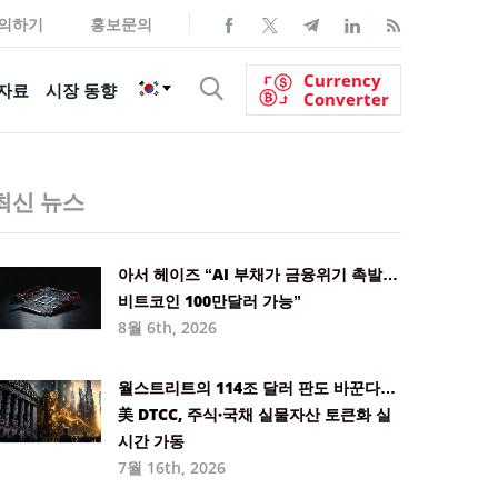
의하기
홍보문의
Currency
자료
시장 동향
Converter
최신 뉴스
아서 헤이즈 “AI 부채가 금융위기 촉발…
비트코인 100만달러 가능”
8월 6th, 2026
월스트리트의 114조 달러 판도 바꾼다…
美 DTCC, 주식·국채 실물자산 토큰화 실
시간 가동
7월 16th, 2026