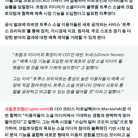
10월 28일 크로노스(CRO) 가격이 5% 급등하며 비트코인과 이더리움의 상
승률을 앞질렀다. 트럼프 미디어가 소셜미디어 플랫폼 트루스 소셜에 크립
토닷컴과 협력해 예측 시장 기능을 도입한다고 발표한 직후였다.
공식 발표에 따르면 트루스 소셜 이용자들은 새로 공개되는 서비스 ‘트루
스 프리딕트’를 통해 정치, 거시경제 지표, 원자재, 주요 스포츠 경기 등 다
양한 분야의 결과에 대한 예측 계약을 거래할 수 있게 된다.
“트럼프 미디어의 회장이자 CEO인 데빈 누네스(Devin Nunes)
는 “예측 시장 기능을 도입한 세계 최초의 상장 소셜 미디어 플
랫폼이 된 것을 매우 기쁘게 생각한다”고 밝혔다.
그는 이어 “트루스 프리딕트는 충성도 높은 이용자들이 예측 시
장에 직접 참여하면서, 트루스 소셜 커뮤니티 안에서 서로의 통
찰을 공유하고 비교할 수 있는 장을 열어줄 것”이라고 말했다.”
크립토닷컴(Crypto.com)
의 CEO 크리스 마르샬렉(Kris Marszalek)은 이
번 협력이 “이용자들이 소셜 미디어에서 기대하는 경험과 완벽하게 맞아
떨어진다”고 말했다. 그는 예측 시장을 “수십억 달러 규모의 산업”으로 평
가하며, 크립토닷컴의 목표는 소셜 미디어 참여와 블록체인 기반 시장 심
리 분석 기능을 결합해 새로운 형태의 이용자 경험을 만드는 것이라고 설