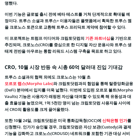
명했다.
이번 기능은 글로벌 출시 전에 베타 테스트를 거쳐 단계적으로 확대될 예
정이다. 트루스 소셜과 트루스+ 이용자들은 플랫폼에서 획득한 트루스 젬
을 크로노스 토큰으로 교환해 트루스 프리딕트 계약에 참여할 수 있다.
이 프로젝트는 트럼프 미디어와 크립토닷컴의
기존 파트너십
을 기반으로
추진되며, 크로노스(CRO)를 중심으로 한 디지털 자산 운용사와 트루스 생
태계 전반을 아우르는 통합 리워드 시스템 구축을 목표로 하고 있다.
CRO, 10월 시장 반등 속 시총 60억 달러대 진입 기대감
트루스 소셜과의 협력 외에도 크로노스는 10월 초
모르포 랩스(Morpho Labs)
와 크립토닷컴과의 협업을 통해 탈중앙화금융
(DeFi) 분야에서 입지를 더욱 넓혔다. 이번에 도입된 모르포 볼트(Morpho
Vaults) 기능은 사용자가 래핑된 자산을 대여할 수 있도록 해 유동성과 대
출 효율성을 높였으며, 1억 5천만 명이 넘는 크립토닷컴 사용자들 사이에
서 CRO의 활용도를 크게 끌어올렸다.
또한 10월 24일, 크립토닷컴은 미국 통화감독청(OCC)에
신탁은행 인가
를
신청했다. 인가가 승인될 경우, 크립토닷컴은 자산 보관(Custody)과 결제
기능을 강화하고 크로노스(CROUSD) 네트워크를 포함한 기관 대상 서비