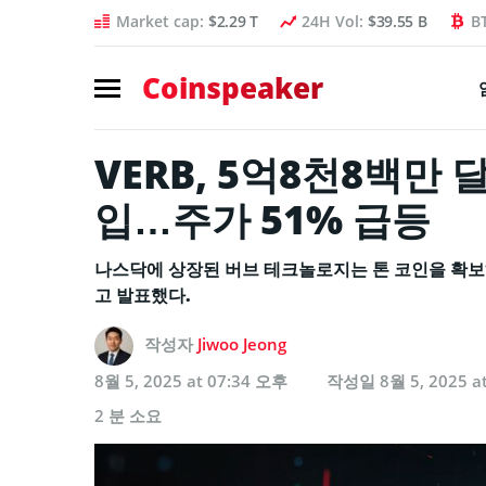
Market cap:
$2.29 T
24H Vol:
$39.55 B
B
Coinspeaker
VERB, 5억8천8백만 
입…주가 51% 급등
나스닥에 상장된 버브 테크놀로지는 톤 코인을 확보하
고 발표했다.
작성자
Jiwoo Jeong
8월 5, 2025 at 07:34 오후
작성일
8월 5, 2025 a
2 분 소요