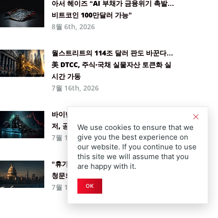
아서 헤이즈 “AI 부채가 금융위기 촉발…
비트코인 100만달러 가능”
8월 6th, 2026
월스트리트의 114조 달러 판도 바꾼다…
美 DTCC, 주식·국채 실물자산 토큰화 실
시간 가동
7월 16th, 2026
바이낸스 리플(XRP) 잔고 6개월 만에 최
저, 공급 압박에 1.15달러 돌파각 잡나
We use cookies to ensure that we
give you the best experience on
7월 15th, 2026
our website. If you continue to use
this site we will assume that you
“휴가 전에 도장 찍어라”… 하원, 뉴욕서
are happy with it.
청문회 열고 상원에 ‘클래리티 법안’ 압박
7월 14th, 2026
OK