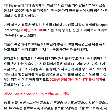
거래량은 눈에 띄게 증가했다. 최근 24시간 기준 거래량은 152.09% 급증
한 12억 2000만 달러를 기록하며, 단순한 가격 반등을 넘어 시장 참여가 확
대되고 있음을 보여줬다.
다만 세부 지표들은 엇갈린 신호를 나타냈다. 선물 시장 미결제약정(Open
Interest)은
바이낸스
와
OKX
에서는 소폭 증가한 반면, 바이비트와 게이트
(Gate)에서는 감소했다.
기술적 측면에서 DOGE는 0.138 달러 부근의 50일 이동평균선 위를 유지
하고 있으며, 상대강도지수(RSI)는 중립 구간에 머물러 있다.
현재로서는 도지코인 가격이 ETF 거래 개시를 앞두고 관망 속 안정적인 수
요를 유지하는 모습이다. 시장 참여자들은 실제 ETF 거래 개시 이후 초기
자금 유입 규모와 거래량 추이를 통해, 도지코인에 대한 중기 투자 수요가
어느 정도 형성될지를 가늠할 것으로 보인다. 한편 관련 소식으로 한국 정
부는 경제 성장 전략의 일환으로
2026년 현물 가상 자산 ETF 출시 계획
을
공식화한 바 있다.\
더보기: 2026년~2030년 도지코인(DOGE) 전망
면책 조항: 코인스피커는 공정하고 투명한 보도를 제공하기 위해 노력합니
다. 이 기사는 정확하고 시의적절한 정보를 제공하는 것을 목표로 하며, 재