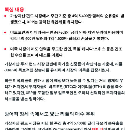
핵심 내용
가상자산 펀드 시장에서 주간 기준 총 4억 5,400만 달러의 순유출이 발
생했으나, XRP는 강력한 유입세를 유지했다.
비트코인과 이더리움은 연준(Fed)의 금리 인하 지연 우려에 반응하며
각각 4억 400만 달러와 1억 1,600만 달러의 손실을 기록했다.
미국 시장이 매도 압력을 주도한 반면, 독일·캐나다·스위스 등은 견조
한 수요를 보이며 대조를 이뤘다.
가상자산 투자 펀드 시장 전반에 차가운 신중론이 확산되는 가운데, 리플
(XRP)이 독보적인 상승세를 유지하며 시장의 이목을 집중시켰다.
최근 미국의 금리 인하 시점이 예상보다 늦어질 수 있다는 거시 경제적 우
려가 커지면서 투자자들이 비트코인(BTC)과 이더리움(ETH) 비중을 축소
하고 있지만, XRP를 포함한 일부 알트코인은 오히려 선택적인 투자자들의
러브콜을 받는 형국이다.
방어적 장세 속에서도 빛난 리플의 매수 우위
가상자산 펀드 시장은 지난 한 주간 총 4억 5,400만 달러 규모의 순유출을
기록하며 고전했다. 코인셰어즈(CoinShares)의 최신
데이터
에 따르면, 이