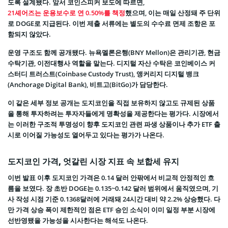
도록 설계됐다. 앞서 코인스피커 보도에 따르면,
21셰어즈는 운용보수로 연 0.50%를 책정
했으며, 이는 매일 산정돼 주 단위
로 DOGE로 지급된다. 이번 제출 서류에는 별도의 수수료 면제 조항은 포
함되지 않았다.
운영 구조도 함께 공개됐다. 뉴욕멜론은행(BNY Mellon)은 관리기관, 현금
수탁기관, 이전대행사 역할을 맡는다. 디지털 자산 수탁은 코인베이스 커
스터디 트러스트(Coinbase Custody Trust), 앵커리지 디지털 뱅크
(Anchorage Digital Bank), 비트고(BitGo)가 담당한다.
이 같은 세부 정보 공개는 도지코인을 직접 보유하지 않고도 규제된 상품
을 통해 투자하려는 투자자들에게 명확성을 제공한다는 평가다. 시장에서
는 이러한 구조적 투명성이 향후 도지코인 관련 파생 상품이나 추가 ETF 출
시로 이어질 가능성도 열어두고 있다는 평가가 나온다.
도지코인 가격, 엇갈린 시장 지표 속 보합세 유지
이번 발표 이후 도지코인 가격은 0.14 달러 안팎에서 비교적 안정적인 흐
름을 보였다. 장 초반 DOGE는 0.135~0.142 달러 범위에서 움직였으며, 기
사 작성 시점 기준 0.1368달러에 거래돼 24시간 대비 약 2.2% 상승했다. 다
만 가격 상승 폭이 제한적인 점은 ETF 승인 소식이 이미 일정 부분 시장에
선반영됐을 가능성을 시사한다는 해석도 나온다.