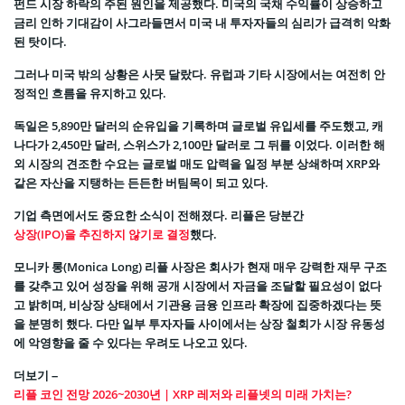
펀드 시장 하락의 주된 원인을 제공했다. 미국의 국채 수익률이 상승하고
금리 인하 기대감이 사그라들면서 미국 내 투자자들의 심리가 급격히 악화
된 탓이다.
그러나 미국 밖의 상황은 사뭇 달랐다. 유럽과 기타 시장에서는 여전히 안
정적인 흐름을 유지하고 있다.
독일은 5,890만 달러의 순유입을 기록하며 글로벌 유입세를 주도했고, 캐
나다가 2,450만 달러, 스위스가 2,100만 달러로 그 뒤를 이었다. 이러한 해
외 시장의 견조한 수요는 글로벌 매도 압력을 일정 부분 상쇄하며 XRP와
같은 자산을 지탱하는 든든한 버팀목이 되고 있다.
기업 측면에서도 중요한 소식이 전해졌다. 리플은 당분간
상장(IPO)을 추진하지 않기로 결정
했다.
모니카 롱(Monica Long) 리플 사장은 회사가 현재 매우 강력한 재무 구조
를 갖추고 있어 성장을 위해 공개 시장에서 자금을 조달할 필요성이 없다
고 밝히며, 비상장 상태에서 기관용 금융 인프라 확장에 집중하겠다는 뜻
을 분명히 했다. 다만 일부 투자자들 사이에서는 상장 철회가 시장 유동성
에 악영향을 줄 수 있다는 우려도 나오고 있다.
더보기 –
리플 코인 전망 2026~2030년 | XRP 레저와 리플넷의 미래 가치는?