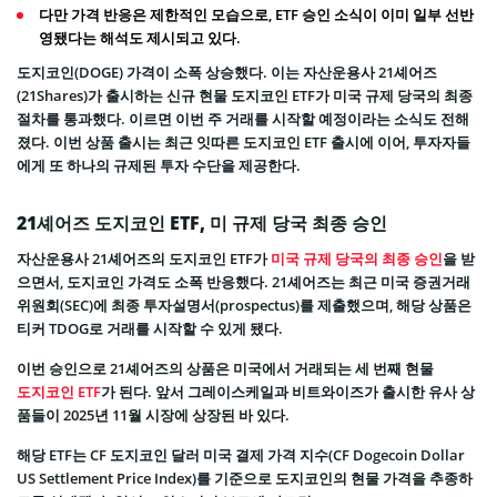
다만 가격 반응은 제한적인 모습으로, ETF 승인 소식이 이미 일부 선반
영됐다는 해석도 제시되고 있다.
도지코인(DOGE) 가격이 소폭 상승했다. 이는 자산운용사 21셰어즈
(21Shares)가 출시하는 신규 현물 도지코인 ETF가 미국 규제 당국의 최종
절차를 통과했다. 이르면 이번 주 거래를 시작할 예정이라는 소식도 전해
졌다. 이번 상품 출시는 최근 잇따른 도지코인 ETF 출시에 이어, 투자자들
에게 또 하나의 규제된 투자 수단을 제공한다.
21셰어즈 도지코인 ETF, 미 규제 당국 최종 승인
자산운용사 21셰어즈의 도지코인 ETF가
미국 규제 당국의 최종 승인
을 받
으면서, 도지코인 가격도 소폭 반응했다. 21셰어즈는 최근 미국 증권거래
위원회(SEC)에 최종 투자설명서(prospectus)를 제출했으며, 해당 상품은
티커 TDOG로 거래를 시작할 수 있게 됐다.
이번 승인으로 21셰어즈의 상품은 미국에서 거래되는 세 번째 현물
도지코인 ETF
가 된다. 앞서 그레이스케일과 비트와이즈가 출시한 유사 상
품들이 2025년 11월 시장에 상장된 바 있다.
해당 ETF는 CF 도지코인 달러 미국 결제 가격 지수(CF Dogecoin Dollar
US Settlement Price Index)를 기준으로 도지코인의 현물 가격을 추종하