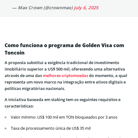
— Max Crown (@crownmax)
July 6, 2025
Como funciona o programa de Golden Visa com
Toncoin
A proposta substitui a exigência tradicional de investimento
imobiliário superior a US$ 500 mil, oferecendo uma alternativa
através de uma das
melhores criptomoedas
do momento, a qual
representa um novo marco na integração entre ativos digitais e
políticas migratórias nacionais.
A iniciativa baseada em staking tem os seguintes requisitos e
características:
Valor mínimo: US$ 100 mil em TON bloqueados por 3 anos
Taxa de processamento única de US$ 35 mil