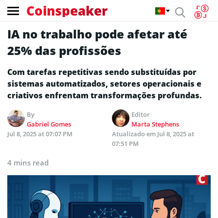
Coinspeaker
IA no trabalho pode afetar até
25% das profissões
Com tarefas repetitivas sendo substituídas por
sistemas automatizados, setores operacionais e
criativos enfrentam transformações profundas.
By
Editor
Gabriel Gomes
Marta Stephens
Jul 8, 2025 at 07:07 PM
Atualizado em
Jul 8, 2025 at
07:51 PM
4 mins read