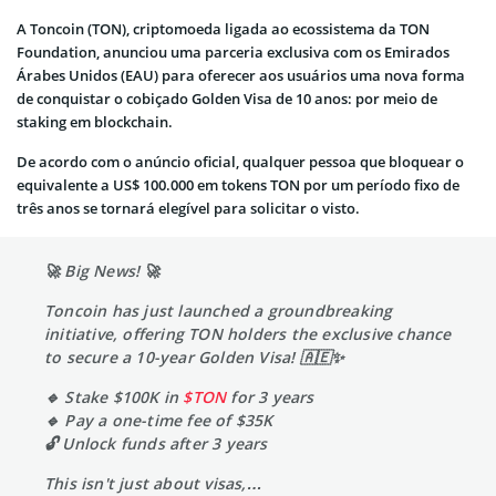
A Toncoin (TON), criptomoeda ligada ao ecossistema da TON
Foundation, anunciou uma parceria exclusiva com os Emirados
Árabes Unidos (EAU) para oferecer aos usuários uma nova forma
de conquistar o cobiçado Golden Visa de 10 anos: por meio de
staking em blockchain.
De acordo com o anúncio oficial, qualquer pessoa que bloquear o
equivalente a US$ 100.000 em tokens TON por um período fixo de
três anos se tornará elegível para solicitar o visto.
🚀 Big News! 🚀
Toncoin has just launched a groundbreaking
initiative, offering TON holders the exclusive chance
to secure a 10-year Golden Visa! 🇦🇪✨
🔹 Stake $100K in
$TON
for 3 years
🔹 Pay a one-time fee of $35K
🔓 Unlock funds after 3 years
This isn't just about visas,…