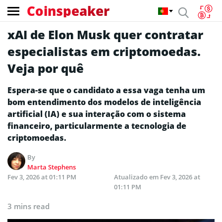
Coinspeaker
xAI de Elon Musk quer contratar
especialistas em criptomoedas.
Veja por quê
Espera-se que o candidato a essa vaga tenha um
bom entendimento dos modelos de inteligência
artificial (IA) e sua interação com o sistema
financeiro, particularmente a tecnologia de
criptomoedas.
By
Marta Stephens
Fev 3, 2026 at 01:11 PM
Atualizado em
Fev 3, 2026 at
01:11 PM
3 mins read