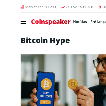
Market cap:
$2.29 T
24H Vol:
$39.55 B
B
Coinspeaker
Notícias
Pré-lanç
Bitcoin Hype