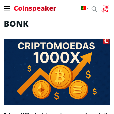
Coinspeaker
BONK