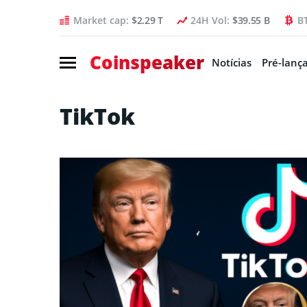
Market cap:
$2.29 T
24H Vol:
$39.55 B
B
Coinspeaker
Notícias
Pré-lanç
TikTok