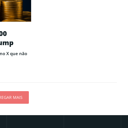
00
rump
 no X que não
REGAR MAIS