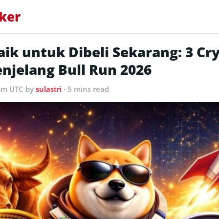
ker
aik untuk Dibeli Sekarang: 3 Cr
njelang Bull Run 2026
 pm UTC
by
sulastri
· 5 mins read