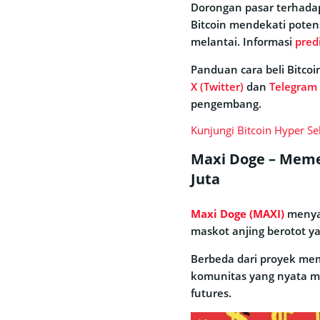
Dorongan pasar terhadap
Bitcoin mendekati potens
melantai. Informasi
pred
Panduan cara beli Bitco
X (Twitter)
dan
Telegram
pengembang.
Kunjungi Bitcoin Hyper S
Maxi Doge – Meme
Juta
Maxi Doge (MAXI)
menyas
maskot anjing berotot y
Berbeda dari proyek me
komunitas yang nyata mel
futures.