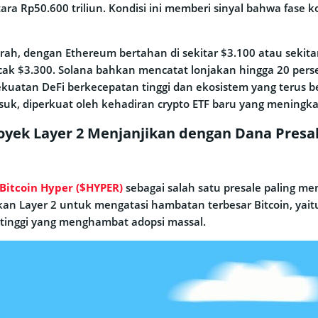
etara Rp50.600 triliun. Kondisi ini memberi sinyal bahwa fase k
arah, dengan Ethereum bertahan di sekitar $3.100 atau sekita
k $3.300. Solana bahkan mencatat lonjakan hingga 20 pers
ekuatan DeFi berkecepatan tinggi dan ekosistem yang terus 
suk, diperkuat oleh kehadiran crypto ETF baru yang meningkat
royek Layer 2 Menjanjikan dengan Dana Presal
Bitcoin Hyper ($HYPER)
sebagai salah satu presale paling men
n Layer 2 untuk mengatasi hambatan terbesar Bitcoin, yait
 tinggi yang menghambat adopsi massal.