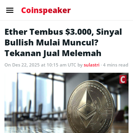
Coinspeaker
Ether Tembus $3.000, Sinyal
Bullish Mulai Muncul?
Tekanan Jual Melemah
On Des 22, 2025 at 10:15 am UTC
by
sulastri
· 4 mins read