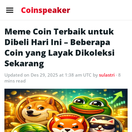
Coinspeaker
Meme Coin Terbaik untuk
Dibeli Hari Ini – Beberapa
Coin yang Layak Dikoleksi
Sekarang
Updated
on Des 29, 2025 at 1:38 am UTC
by
sulastri
· 8
mins read