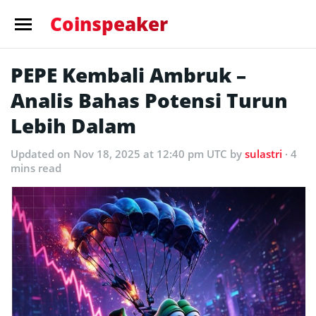
Coinspeaker
PEPE Kembali Ambruk –
Analis Bahas Potensi Turun
Lebih Dalam
Updated
on Nov 18, 2025 at 12:40 pm UTC
by
sulastri
· 4
mins read