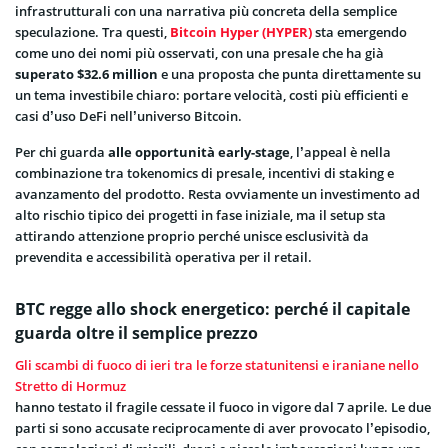
infrastrutturali con una narrativa più concreta della semplice
speculazione. Tra questi,
Bitcoin Hyper (HYPER)
sta emergendo
come uno dei nomi più osservati, con una presale che ha già
superato $32.6 million
e una proposta che punta direttamente su
un tema investibile chiaro: portare velocità, costi più efficienti e
casi d’uso DeFi nell’universo Bitcoin.
Per chi guarda
alle opportunità early-stage
, l’appeal è nella
combinazione tra tokenomics di presale, incentivi di staking e
avanzamento del prodotto. Resta ovviamente un investimento ad
alto rischio tipico dei progetti in fase iniziale, ma il setup sta
attirando attenzione proprio perché unisce esclusività da
prevendita e accessibilità operativa per il retail.
BTC regge allo shock energetico: perché il capitale
guarda oltre il semplice prezzo
Gli scambi di fuoco di ieri tra le forze statunitensi e iraniane nello
Stretto di Hormuz
hanno testato il fragile cessate il fuoco in vigore dal 7 aprile. Le due
parti si sono accusate reciprocamente di aver provocato l’episodio,