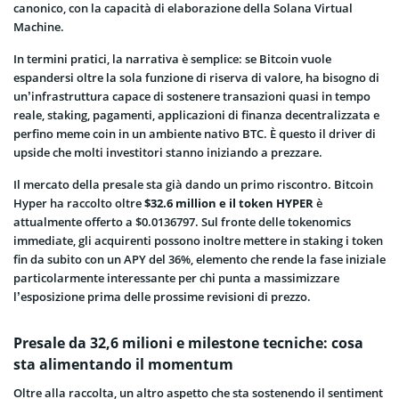
canonico, con la capacità di elaborazione della Solana Virtual
Machine.
In termini pratici, la narrativa è semplice: se Bitcoin vuole
espandersi oltre la sola funzione di riserva di valore, ha bisogno di
un’infrastruttura capace di sostenere transazioni quasi in tempo
reale, staking, pagamenti, applicazioni di finanza decentralizzata e
perfino meme coin in un ambiente nativo BTC. È questo il driver di
upside che molti investitori stanno iniziando a prezzare.
Il mercato della presale sta già dando un primo riscontro. Bitcoin
Hyper ha raccolto oltre
$32.6 million e il token HYPER
è
attualmente offerto a $0.0136797. Sul fronte delle tokenomics
immediate, gli acquirenti possono inoltre mettere in staking i token
fin da subito con un APY del 36%, elemento che rende la fase iniziale
particolarmente interessante per chi punta a massimizzare
l’esposizione prima delle prossime revisioni di prezzo.
Presale da 32,6 milioni e milestone tecniche: cosa
sta alimentando il momentum
Oltre alla raccolta, un altro aspetto che sta sostenendo il sentiment