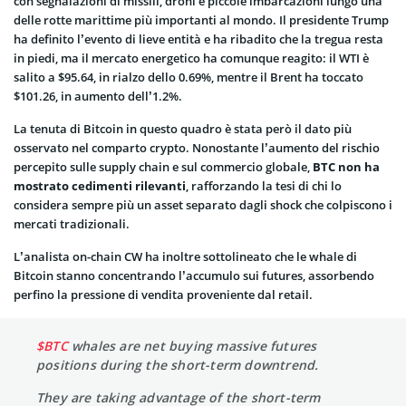
con segnalazioni di missili, droni e piccole imbarcazioni lungo una
delle rotte marittime più importanti al mondo. Il presidente Trump
ha definito l’evento di lieve entità e ha ribadito che la tregua resta
in piedi, ma il mercato energetico ha comunque reagito: il WTI è
salito a $95.64, in rialzo dello 0.69%, mentre il Brent ha toccato
$101.26, in aumento dell’1.2%.
La tenuta di Bitcoin in questo quadro è stata però il dato più
osservato nel comparto crypto. Nonostante l’aumento del rischio
percepito sulle supply chain e sul commercio globale,
BTC non ha
mostrato cedimenti rilevanti
, rafforzando la tesi di chi lo
considera sempre più un asset separato dagli shock che colpiscono i
mercati tradizionali.
L’analista on-chain CW ha inoltre sottolineato che le whale di
Bitcoin stanno concentrando l’accumulo sui futures, assorbendo
perfino la pressione di vendita proveniente dal retail.
$BTC
whales are net buying massive futures
positions during the short-term downtrend.
They are taking advantage of the short-term