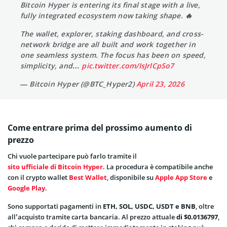
Bitcoin Hyper is entering its final stage with a live,
fully integrated ecosystem now taking shape. 🔥
The wallet, explorer, staking dashboard, and cross-
network bridge are all built and work together in
one seamless system. The focus has been on speed,
simplicity, and…
pic.twitter.com/IsJrlCpSo7
— Bitcoin Hyper (@BTC_Hyper2)
April 23, 2026
Come entrare prima del prossimo aumento di
prezzo
Chi vuole partecipare può farlo tramite il
sito ufficiale di Bitcoin Hyper
. La procedura è compatibile anche
con il crypto wallet
Best Wallet
, disponibile su
Apple App Store
e
Google Play
.
Sono supportati pagamenti in
ETH, SOL, USDC, USDT e BNB
, oltre
all’acquisto tramite carta bancaria. Al prezzo attuale
di $0.0136797
,