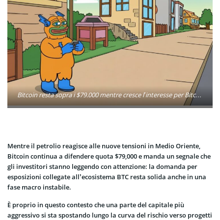
Bitcoin resta sopra i $79.000 mentre cresce l’interesse per Bitcoin Hyper. La presale supera $32,6 milioni tra staking al 36% e focus sull’utility Layer 2.
Mentre il petrolio reagisce alle nuove tensioni in Medio Oriente,
Bitcoin continua a difendere quota $79,000 e manda un segnale che
gli investitori stanno leggendo con attenzione: la domanda per
esposizioni collegate all’ecosistema BTC resta solida anche in una
fase macro instabile.
È proprio in questo contesto che una parte del capitale più
aggressivo si sta spostando lungo la curva del rischio verso progetti