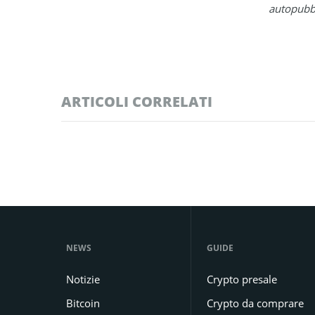
autopubbl
ARTICOLI CORRELATI
NEWS
GUIDE
Notizie
Crypto presale
Bitcoin
Crypto da comprare