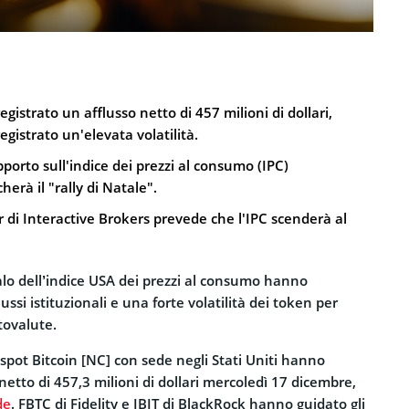
gistrato un afflusso netto di 457 milioni di dollari,
gistrato un'elevata volatilità.
pporto sull'indice dei prezzi al consumo (IPC)
erà il "rally di Natale".
 di Interactive Brokers prevede che l'IPC scenderà al
alo dell’indice USA dei prezzi al consumo hanno
ussi istituzionali e una forte volatilità dei token per
tovalute.
spot Bitcoin [NC] con sede negli Stati Uniti hanno
netto di 457,3 milioni di dollari mercoledì 17 dicembre,
de
. FBTC di Fidelity e IBIT di BlackRock hanno guidato gli