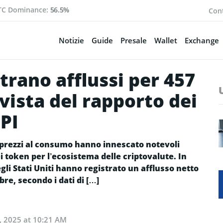
TC Dominance:
56.5%
Cont
Notizie
Guide
Presale
Wallet
Exchange
strano afflussi per 457
n vista del rapporto dei
PI
i prezzi al consumo hanno innescato notevoli
dei token per l’ecosistema delle criptovalute. In
gli Stati Uniti hanno registrato un afflusso netto
bre, secondo i dati di […]
, 2025 at 10:21 AM