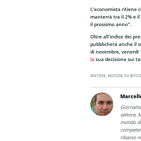
L’economista ritiene ch
manterrà tra il 2% e il
il prossimo anno”.
Oltre all’indice dei p
pubblicherà anche il s
di novembre, venerdì 
la
sua decisione sui ta
NOTIZIE
,
NOTIZIE SU BITC
Marcell
Giornalis
settore, M
mondo del
competenz
ribasso n