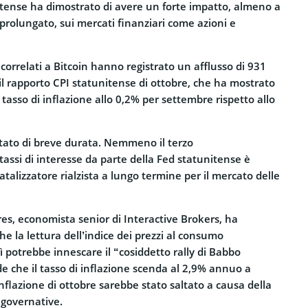
itense ha dimostrato di avere un forte impatto, almeno a
rolungato, sui mercati finanziari come azioni e
 correlati a Bitcoin hanno registrato un afflusso di 931
o il rapporto CPI statunitense di ottobre, che ha mostrato
tasso di inflazione allo 0,2% per settembre rispetto allo
stato di breve
durata. Nemmeno il terzo
tassi di interesse da parte della Fed statunitense
è
atalizzatore rialzista a lungo termine per il mercato delle
res, economista senior di Interactive Brokers,
ha
e la lettura dell’indice dei prezzi al consumo
ì potrebbe innescare il “cosiddetto rally di Babbo
e che il tasso di inflazione scenda al 2,9% annuo a
inflazione di ottobre sarebbe stato saltato a causa della
 governative.