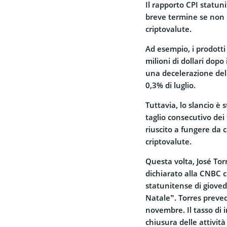
Il rapporto CPI statun
breve termine se non p
criptovalute.
Ad esempio, i prodotti
milioni di dollari dop
una decelerazione del 
0,3% di luglio.
Tuttavia, lo slancio è 
taglio
consecutivo dei 
riuscito a fungere da c
criptovalute.
Questa volta, José Tor
dichiarato
alla CNBC ch
statunitense di gioved
Natale”. Torres preved
novembre. Il tasso di 
chiusura delle attività