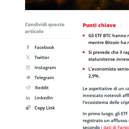
Condividi questo
Punti chiave
articolo
Gli ETF BTC hanno re
mentre Bitcoin ha re
Facebook
Si prevede che il ra
Twitter
statunitense innesch
Instagram
L'economista senior
2,9%.
Telegram
Reddit
Le aspettative di un c
innescato notevoli affl
LinkedIn
l’ecosistema delle crip
Copy Link
In primo luogo, gli ETF
registrato un afflusso 
secondo
i dati di Farsi