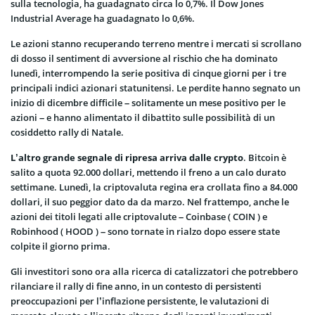
sulla tecnologia, ha guadagnato circa lo 0,7%. Il Dow Jones
Industrial Average ha guadagnato lo 0,6%.
Le azioni stanno recuperando terreno mentre i mercati si scrollano
di dosso il sentiment di avversione al rischio che ha dominato
lunedì, interrompendo la serie positiva di cinque giorni per i tre
principali indici azionari statunitensi. Le perdite hanno segnato un
inizio di dicembre difficile – solitamente un mese positivo per le
azioni – e hanno alimentato il dibattito sulle possibilità di un
cosiddetto rally di Natale.
L’altro grande segnale di ripresa arriva dalle crypto
. Bitcoin è
salito a quota 92.000 dollari, mettendo il freno a un calo durato
settimane. Lunedì, la criptovaluta regina era crollata fino a 84.000
dollari, il suo peggior dato da da marzo. Nel frattempo, anche le
azioni dei titoli legati alle criptovalute – Coinbase ( COIN ) e
Robinhood ( HOOD ) – sono tornate in rialzo dopo essere state
colpite il giorno prima.
Gli investitori sono ora alla ricerca di catalizzatori che potrebbero
rilanciare il rally di fine anno, in un contesto di persistenti
preoccupazioni per l’inflazione persistente, le valutazioni di