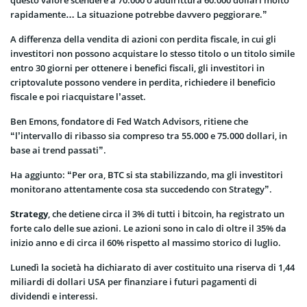
rapidamente… La situazione potrebbe davvero peggiorare.”
A differenza della vendita di azioni con perdita fiscale, in cui gli
investitori non possono acquistare lo stesso titolo o un titolo simile
entro 30 giorni per ottenere i benefici fiscali, gli investitori in
criptovalute possono vendere in perdita, richiedere il beneficio
fiscale e poi riacquistare l’asset.
Ben Emons, fondatore di Fed Watch Advisors, ritiene che
“l’intervallo di ribasso sia compreso tra 55.000 e 75.000 dollari, in
base ai trend passati”.
Ha aggiunto: “Per ora, BTC si sta stabilizzando, ma gli investitori
monitorano attentamente cosa sta succedendo con Strategy”.
Strategy
, che detiene circa il 3% di tutti i bitcoin, ha registrato un
forte calo delle sue azioni. Le azioni sono in calo di oltre il 35% da
inizio anno e di circa il 60% rispetto al massimo storico di luglio.
Lunedì la società ha dichiarato di aver costituito una riserva di 1,44
miliardi di dollari USA per finanziare i futuri pagamenti di
dividendi e interessi.