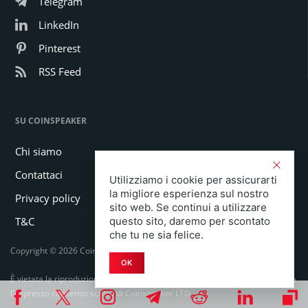
Telegram
LinkedIn
Pinterest
RSS Feed
SU COINSPEAKER
Chi siamo
Contattaci
Utilizziamo i cookie per assicurarti
la migliore esperienza sul nostro
Privacy policy
sito web. Se continui a utilizzare
T&C
questo sito, daremo per scontato
che tu ne sia felice.
Copyright © 2026 Coinspeaker LTD. All rights reserved.
OK
È vietata la riproduzione totale o parziale in qualsiasi forma o mezzo senza
l'espresso consenso scritto di Coinspeaker LTD.