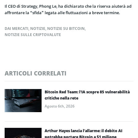
Il CEO di Strategy, Phong Le, ha dichiarato che la riserva aiuterà ad
affrontare la “sfida” legata alle fluttuazioni a breve termine.
DAI MERCATI
,
NOTIZIE
,
NOTIZIE SU BITCOIN
,
NOTIZIE SULLE CRIPTOVALUTE
ARTICOLI CORRELATI
Bitcoin Red Team: l’IA scopre 85 vulnerabilità
critiche nella rete
Agosto 6th, 2026
Arthur Hayes lancia l’allarme: il debito AI
potrebbe portare Bitcoin a $1 milione