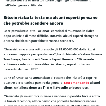
mercato elevate e l’incerto ritorno degli ingenti investimenti
nell’intelligenza artificiale.
Bitcoin rialza la testa ma alcuni esperti pensano
che potrebbe scendere ancora
Le criptovalute e i titoli azionari correlati si muovono in rialzo
dopo un inizio di mese difficile. Tuttavia, alcuni esperti ritengono
ancora che bitcoin potrebbe tornare a scendere.
“Se assistiamo a una rottura sotto gli 81.000-80.000 dollari… si
apre una trappola per questa cosa”, ha dichiarato a Yahoo Finance
Tom Essaye, fondatore di Sevens Report Research. “Di recente
abbiamo avuto molti investitori in ritardo, soprattutto con
l’avvento di questi ETF”.
Bank of America ha annunciato di recente che inizierà a coprire
quattro ETF Bitcoin a partire da gennaio,
raccomandando
ai suoi
clienti un’allocazione tra l’1% e il 4% sulle criptovalute
.
“Se vedete gli investitori iniziare a vendere in perdita fiscale entro
la fine di dicembre, allora penso che potreste facilmente vedere
questo valore scendere a 70.000 o addirittura 60.000 dollari molto