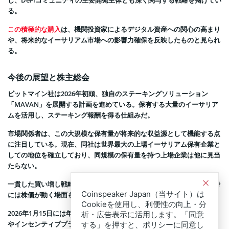
し、DeFiコミュニティの主要開発主体とも深く関与する戦略を掲げてい
る。
この積極的な購入
は、機関投資家によるデジタル資産への関心の高まり
や、将来的なイーサリアム市場への影響力確保を反映したものと見られ
る。
今後の展望と株主総会
ビットマイン社は2026年初頭、独自のステーキングソリューション
「MAVAN」を展開する計画を進めている。保有する大量のイーサリア
ムを活用し、ステーキング報酬を得る仕組みだ。
市場関係者は、この大規模な保有量が将来的な収益源として機能する点
に注目している。現在、同社は世界最大の上場イーサリアム保有企業と
しての地位を確立しており、同規模の保有量を持つ上場企業は他に見当
たらない。
一貫した買い増し戦略は投資家の関心を集めており、財務報告の発表時
Coinspeaker Japan（当サイト）は
には株価が動く場面も見られる。
Cookieを使用し、利便性の向上・分
2026年1月15日には年次株主総会が予定されており、授権株式数の増加
析・広告表示に活用します。「同意
やインセンティブプランに関する提案が議題となる見通しだ。
する」を押すと、ポリシーに同意し