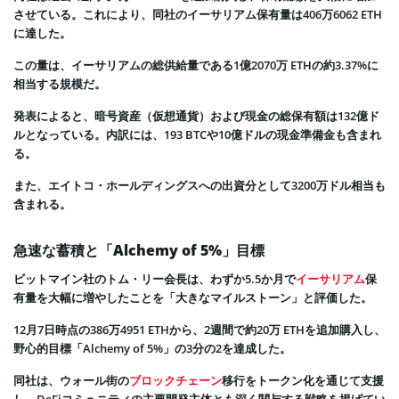
させている。これにより、同社のイーサリアム保有量は406万6062 ETH
に達した。
この量は、イーサリアムの総供給量である1億2070万 ETHの約3.37%に
相当する規模だ。
発表によると、暗号資産（仮想通貨）および現金の総保有額は132億ド
ルとなっている。内訳には、193 BTCや10億ドルの現金準備金も含まれ
る。
また、エイトコ・ホールディングスへの出資分として3200万ドル相当も
含まれる。
急速な蓄積と「Alchemy of 5%」目標
ビットマイン社のトム・リー会長は、わずか5.5か月で
イーサリアム
保
有量を大幅に増やしたことを「大きなマイルストーン」と評価した。
12月7日時点の386万4951 ETHから、2週間で約20万 ETHを追加購入し、
野心的目標「Alchemy of 5%」の3分の2を達成した。
同社は、ウォール街の
ブロックチェーン
移行をトークン化を通じて支援