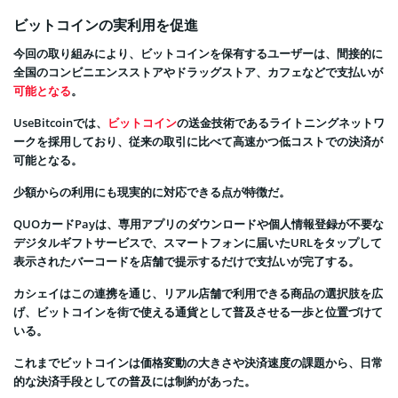
ビットコインの実利用を促進
今回の取り組みにより、ビットコインを保有するユーザーは、間接的に
全国のコンビニエンスストアやドラッグストア、カフェなどで支払いが
可能となる
。
UseBitcoinでは、
ビットコイン
の送金技術であるライトニングネットワ
ークを採用しており、従来の取引に比べて高速かつ低コストでの決済が
可能となる。
少額からの利用にも現実的に対応できる点が特徴だ。
QUOカードPayは、専用アプリのダウンロードや個人情報登録が不要な
デジタルギフトサービスで、スマートフォンに届いたURLをタップして
表示されたバーコードを店舗で提示するだけで支払いが完了する。
カシェイはこの連携を通じ、リアル店舗で利用できる商品の選択肢を広
げ、ビットコインを街で使える通貨として普及させる一歩と位置づけて
いる。
これまでビットコインは価格変動の大きさや決済速度の課題から、日常
的な決済手段としての普及には制約があった。