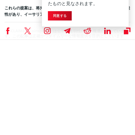
たものと見なされます。
これらの提案は、将来的な資金調達や事業拡大に向けた布石となる可能
性があり、イーサリアム市場への影響も含めて注目が集まっている。
同意する
Coinspeakerは公平で透明性の高い報道に努めていま
DISCLAIMER:
す。この記事は正確かつタイムリーな情報提供を目的としています
が、投資助言ではありません。市場状況は急速に変化するため、投資
判断の前に情報確認と専門家への相談を強く推奨します。
イーサリアムニュース
,
ニュース
Coinspeakerニュースライター
星 瑞希
2020年よりブロックチェーン領域への投資をスタート。現在は「Coin
Speaker」にて専属ライター兼暗号資産アナリストとして活動中。