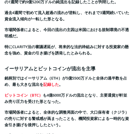
の1週間で約9億5200万ドルの純流出を記録したことが判明した。
過去4週間で初めて流入超過の流れが逆転し、それまで3週間続いていた
資金流入傾向が一転した形となる。
市場関係者によると、今回の流出の主因は米国における規制環境の不透
明感だ。
特にCLARITY法の審議遅延が、将来的な法的枠組みに対する投資家の懸
念を強め、資金の引き揚げを誘発したとみられる。
イーサリアムとビットコインが流出を主導
銘柄別ではイーサリアム（ETH）が5億5500万ドルと全体の過半数を占
め、最も大きな流出を
記録した
。
ビットコイン（BTC）
も4億6000万ドルの流出となり、主要通貨が軒並
み売り圧力を受けた形となった。
市場関係者によると、全体的な調整局面の中で、大口保有者（クジラ）
の売りに対する警戒感が高まったことも、機関投資家による一時的な資
金引き揚げを後押ししたという。