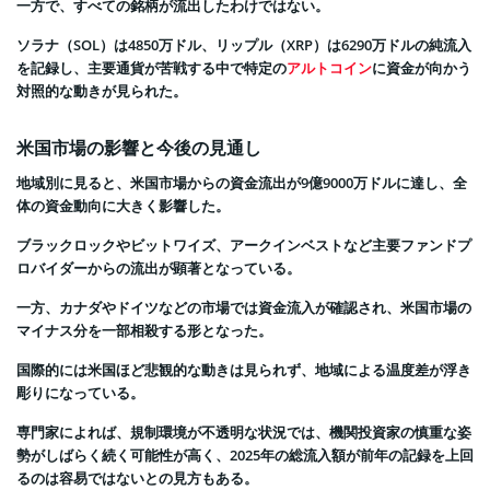
一方で、すべての銘柄が流出したわけではない。
ソラナ（SOL）は4850万ドル、リップル（XRP）は6290万ドルの純流入
を記録し、主要通貨が苦戦する中で特定の
アルトコイン
に資金が向かう
対照的な動きが見られた。
米国市場の影響と今後の見通し
地域別に見ると、米国市場からの資金流出が9億9000万ドルに達し、全
体の資金動向に大きく影響した。
ブラックロックやビットワイズ、アークインベストなど主要ファンドプ
ロバイダーからの流出が顕著となっている。
一方、カナダやドイツなどの市場では資金流入が確認され、米国市場の
マイナス分を一部相殺する形となった。
国際的には米国ほど悲観的な動きは見られず、地域による温度差が浮き
彫りになっている。
専門家によれば、規制環境が不透明な状況では、機関投資家の慎重な姿
勢がしばらく続く可能性が高く、2025年の総流入額が前年の記録を上回
るのは容易ではないとの見方もある。