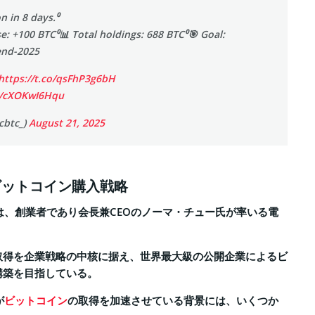
n in 8 days.⁰
: +100 BTC⁰📊 Total holdings: 688 BTC⁰🎯 Goal:
end-2025
https://t.co/qsFhP3g6bH
om/cXOKwI6Hqu
cbtc_)
August 21, 2025
ビットコイン購入戦略
は、創業者であり会長兼CEOのノーマ・チュー氏が率いる電
取得を企業戦略の中核に据え、世界最大級の公開企業によるビ
構築を目指している。
が
ビットコイン
の取得を加速させている背景には、いくつか