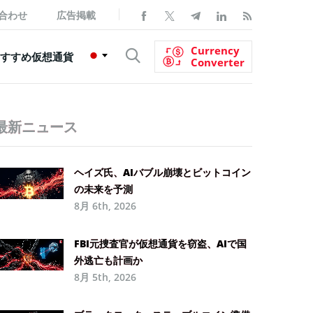
合わせ
広告掲載
Currency
すすめ仮想通貨
Converter
最新ニュース
ヘイズ氏、AIバブル崩壊とビットコイン
の未来を予測
8月 6th, 2026
FBI元捜査官が仮想通貨を窃盗、AIで国
外逃亡も計画か
8月 5th, 2026