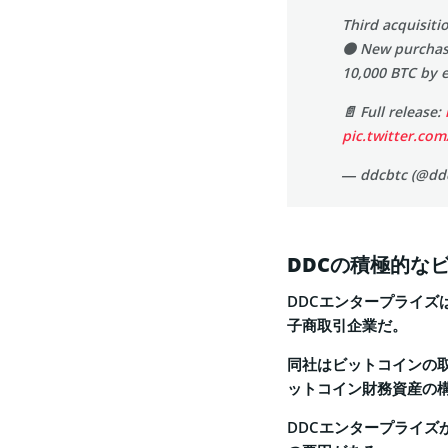
Third acquisitio
🟠 New purchase
10,000 BTC by 
📄 Full release:
pic.twitter.c
— ddcbtc (@dd
DDCの積極的な
DDCエンタープライズ
子商取引企業だ。
同社はビットコインの
ットコイン財務資産の
DDCエンタープライズ