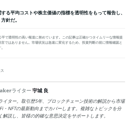
関する平均コストや株主価値の指標を透明性をもって報告し、
く方針だ。
kerは公平で透明性の高い報道に努めています。この記事は正確かつタイムリーな情報提
助言ではありません。市場状況は急速に変化するため、投資判断の前に情報確認と
す。
ース
peakerライター
宇城 良
ライター。取引歴5年、ブロックチェーン技術の解説から市場
eFi・NFTの最新動向までカバーします。複雑なトピックを分
く解説し、皆様の的確な意思決定をサポートします。