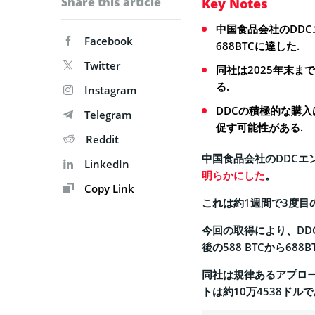
Share this article
Key Notes
中国食品会社のDDC
Facebook
688BTCに達した.
Twitter
同社は2025年末ま
る.
Instagram
DDCの積極的な購
Telegram
促す可能性がある.
Reddit
中国食品会社のDDCエ
LinkedIn
明らかにした
。
Copy Link
これは約1週間で3度
今回の取得により、D
後の588 BTCから688
同社は規律あるアプロ
トは約10万4538ド