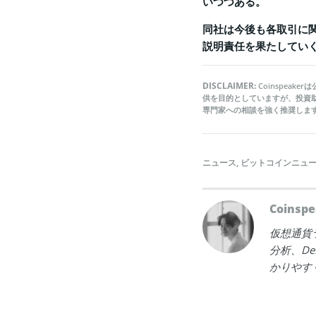
いつつある。
同社は今後も各取引に
説明責任を果たしてい
DISCLAIMER:
Coinspea
供を目的としていますが、投資
専門家への相談を強く推奨しま
ニュース
,
ビットコインニュ
Coins
仮想通貨
分析、D
かりやす