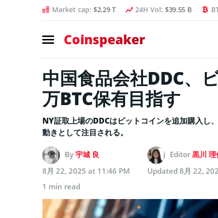
Market cap:
$2.29 T
24H Vol:
$39.55 B
B
Coinspeaker
中国食品会社DDC、
万BTC保有目指す
NY証取上場のDDCはビットコインを追加購入し、
動きとして注目される。
By
宇城 良
Editor
黒川 理
8月 22, 2025 at 11:46 PM
Updated
8月 22, 202
1 min read