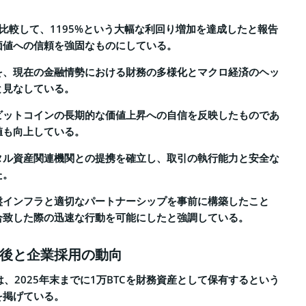
比較して、1195%という大幅な利回り増加を達成したと報告
価値への信頼を強固なものにしている。
を、現在の金融情勢における財務の多様化とマクロ経済のヘッ
と見なしている。
ビットコインの長期的な価値上昇への自信を反映したものであ
値も向上している。
タル資産関連機関との提携を確立し、取引の執行能力と安全な
た。
盤インフラと適切なパートナーシップを事前に構築したこと
合致した際の迅速な行動を可能にしたと強調している。
後と企業採用の動向
は、2025年末までに1万BTCを財務資産として保有するという
を掲げている。