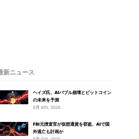
最新ニュース
ヘイズ氏、AIバブル崩壊とビットコイン
の未来を予測
8月 6th, 2026
FBI元捜査官が仮想通貨を窃盗、AIで国
外逃亡も計画か
8月 5th, 2026