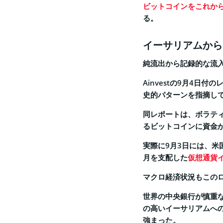
ビットコインをこれか
る。
イーサリアムから
純流出から記録的な流
Ainvestの9月4日
史的パターンを指摘し
同レポートは、ボラテ
るビットコインに資金
実際に9月3日には、米
月を支配した
仮想通貨
マクロ経済状況もこの
世界の中央銀行が慎重
の高いイーサリアムへ
強まった。