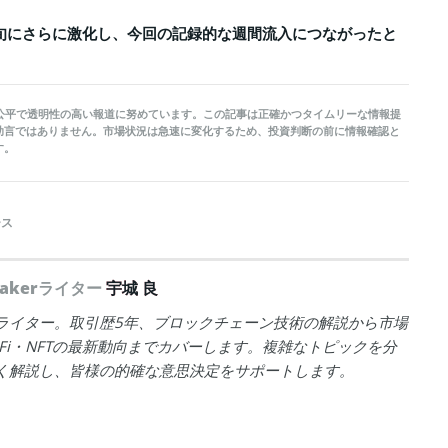
初旬にさらに激化し、今回の記録的な週間流入につながったと
kerは公平で透明性の高い報道に努めています。この記事は正確かつタイムリーな情報提
助言ではありません。市場状況は急速に変化するため、投資判断の前に情報確認と
す。
ース
peakerライター
宇城 良
ライター。取引歴5年、ブロックチェーン技術の解説から市場
eFi・NFTの最新動向までカバーします。複雑なトピックを分
く解説し、皆様の的確な意思決定をサポートします。