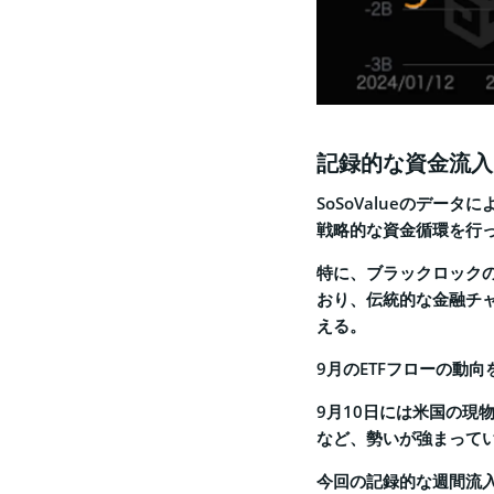
記録的な資金流入
SoSoValueのデ
戦略的な資金循環を行
特に、ブラックロックの
おり、伝統的な金融チ
える。
9月のETFフローの動
9月10日には米国の現
など、勢いが強まって
今回の記録的な週間流