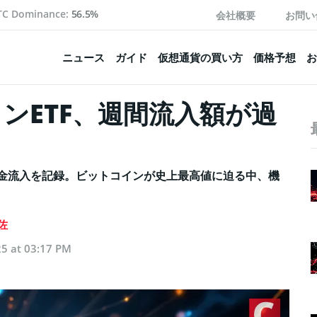
TC Dominance:
56.5%
会社概要
お問い
ニュース
ガイド
仮想通貨の買い方
価格予想
お
ンETF、週間流入額が過
資金流入を記録。ビットコインが史上最高値に迫る中、機
佐
5 at 03:17 PM