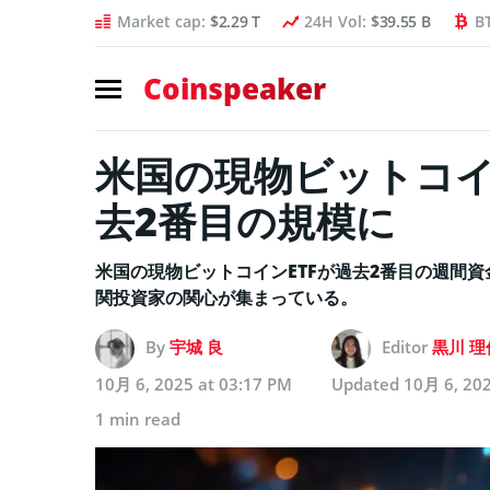
Market cap:
$2.29 T
24H Vol:
$39.55 B
B
Coinspeaker
米国の現物ビットコイ
去2番目の規模に
米国の現物ビットコインETFが過去2番目の週間
関投資家の関心が集まっている。
By
宇城 良
Editor
黒川 理
10月 6, 2025 at 03:17 PM
Updated
10月 6, 202
1 min read