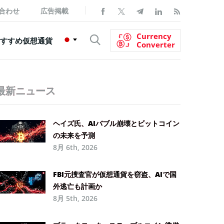
合わせ
広告掲載
Currency
すすめ仮想通貨
Converter
最新ニュース
ヘイズ氏、AIバブル崩壊とビットコイン
の未来を予測
8月 6th, 2026
FBI元捜査官が仮想通貨を窃盗、AIで国
外逃亡も計画か
8月 5th, 2026