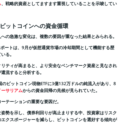
ら
、戦略的資産としてますます重視していることを示唆してい
ビットコインへの資金循環
入への急激な変化は、複数の要因が重なった結果とみられる。
付のレポートは、9月が仮想通貨市場の冷却期間として機能する歴
ている。
ィリティが高まると、より安全なベンチマーク資産と見なされ
が還流すると分析する。
国のビットコイン現物ETFに3億132万ドルの純流入があり、8
イーサリアム
からの資金回帰の兆候が見られていた。
ローテーションの重要な要因だ。
な姿勢を示し、債券利回りが高止まりする中、投資家はリスク
のエクスポージャーを減らし、ビットコインを選好する傾向が