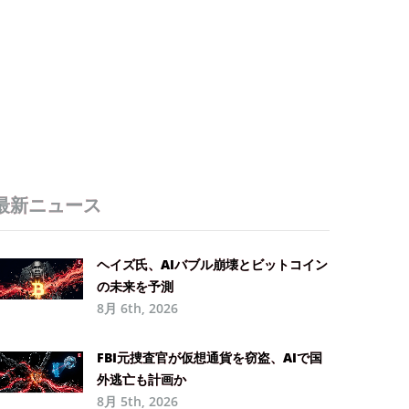
最新ニュース
ヘイズ氏、AIバブル崩壊とビットコイン
の未来を予測
8月 6th, 2026
FBI元捜査官が仮想通貨を窃盗、AIで国
外逃亡も計画か
8月 5th, 2026