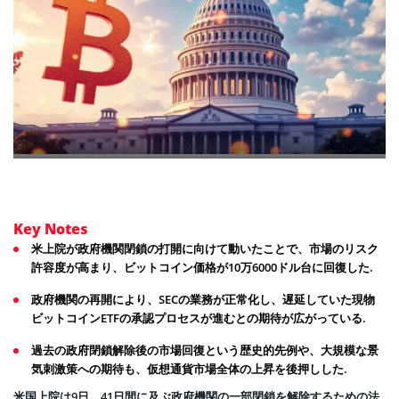
Key Notes
米上院が政府機関閉鎖の打開に向けて動いたことで、市場のリスク
許容度が高まり、ビットコイン価格が10万6000ドル台に回復した.
政府機関の再開により、SECの業務が正常化し、遅延していた現物
ビットコインETFの承認プロセスが進むとの期待が広がっている.
過去の政府閉鎖解除後の市場回復という歴史的先例や、大規模な景
気刺激策への期待も、仮想通貨市場全体の上昇を後押しした.
米国上院は9日、41日間に及ぶ政府機関の一部閉鎖を解除するための法