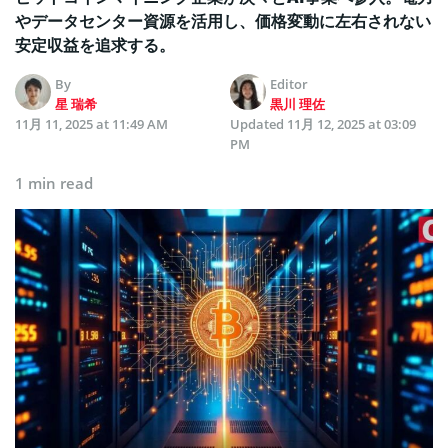
やデータセンター資源を活用し、価格変動に左右されない
安定収益を追求する。
By
Editor
星 瑞希
黒川 理佐
11月 11, 2025 at 11:49 AM
Updated
11月 12, 2025 at 03:09
PM
1 min read