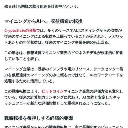
残る3社も同様の取り組みを計画中だという。
マイニングからAIへ、収益構造の転換
CryptoSlateの分析
では、多くのケースでAIホスティングからの収益が
従来のマイニングによる収益を上回っていることが示された。メガワッ
トあたりの年間収益は、従来のマイニング事業を約50%上回る。
この動きは、仮想通貨マイニング業界のビジネスモデルが根本的に変化
していることを表す。
マイニング企業は、既存のインフラや電力リソース、データセンター能
力を仮想通貨のマイニングのみに頼るのではなく、AIのワークロードを
処理するために活用している。
この戦略転換により、
ビットコイン
マイニング企業の評価方法も変化し
ている。従来の計算能力ランキングに代わり、AI 契約と安定したキャ
ッシュフローが新たな評価指標として重視されるようになった。
戦略転換を後押しする経済的要因
マイニング事業からAIへの戦略的転換は、主に長期化するビットコイン