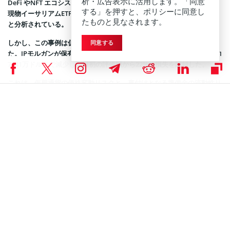
析・広告表示に活用します。「同意
DeFi やNFT エコシステムにおけるイーサリアムの普及、そして米国の
する」を押すと、ポリシーに同意し
現物イーサリアムETFの承認が、関心を後押しする大きな触媒となった
たものと見なされます。
と分析されている。
しかし、この事例は仮想通貨関連株が内包するリスクも浮き彫りにし
同意する
た。JPモルガンが保有するビットマイン社株式の価値は、11月までに約
7941万ドルまで減少し、当初の評価額から22%の損失を記録した。
これは、仮想通貨の価格変動リスクと、裏付けとなる準備金の流動性リ
スクという二重のリスクを示すものだ。
ビットマイン社の保有量はイーサリアムの総供給量の約2.8%に相当す
るため、その資産価値は市場のパフォーマンスに大きく左右される。
この事例は、伝統金融と仮想通貨が交差する領域で活動する機関投資家
にとって、特に集中エクスポージャーのリスクに関する教訓となってい
る。
興味深いことに、JPモルガンは同時期に現物
ビットコインETF
の保有を
64%増加させており、同じ金融機関内でも仮想通貨へのアプローチに多
様性があることを示している。イーサリアムの今後の動向を占う上で、
こうした機関投資家の戦略は重要な指標となるだろう。