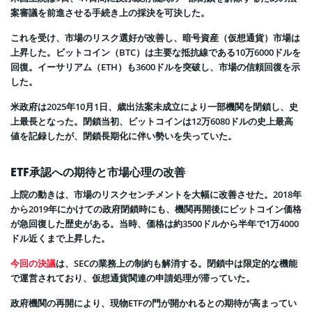
案審議を前進させる手続き上の採決を可決した。
これを受け、市場のリスク選好が改善し、暗号資産（仮想通貨）市場は
上昇した。ビットコイン（BTC）は主要な抵抗線である10万6000ドルを
回復。イーサリアム（ETH）も3600ドルを突破し、市場の信頼回復を示
した。
米政府は2025年10月1日、歳出法案未成立により一部機関を閉鎖し、史
上最長となった。閉鎖当初、ビットコインは12万6080ドルの史上最高
値を記録したが、閉鎖長期化に伴い勢いを失っていた。
ETF承認への期待と市場心理の改善
上院の動きは、市場のリスクセンチメントを大幅に改善させた。2018年
から2019年にかけての政府閉鎖時にも、機関再開後にビットコイン価格
が急回復した歴史がある。当時、価格は約3500ドルから半年で1万4000
ドル近くまで上昇した。
今回の決議
は、SECの業務上の制約も解消する。閉鎖中は限定的な機能
で運営されており、仮想通貨関連の申請処理が滞っていた。
政府機関の再開により、現物ETFの門が開かれるとの期待が高まってい