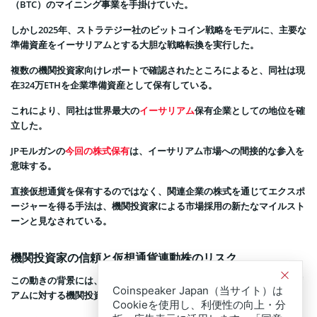
（BTC）のマイニング事業を手掛けていた。
しかし2025年、ストラテジー社のビットコイン戦略をモデルに、主要な
準備資産をイーサリアムとする大胆な戦略転換を実行した。
複数の機関投資家向けレポートで確認されたところによると、同社は現
在324万ETHを企業準備資産として保有している。
これにより、同社は世界最大の
イーサリアム
保有企業としての地位を確
立した。
JPモルガンの
今回の株式保有
は、イーサリアム市場への間接的な参入を
意味する。
直接仮想通貨を保有するのではなく、関連企業の株式を通じてエクスポ
ージャーを得る手法は、機関投資家による市場採用の新たなマイルスト
ーンと見なされている。
機関投資家の信頼と仮想通貨連動株のリスク
この動きの背景には、価値の保存手段や企業財務資産としてのイーサリ
Coinspeaker Japan（当サイト）は
アムに対する機関投資家の信頼の高まりがある。
Cookieを使用し、利便性の向上・分