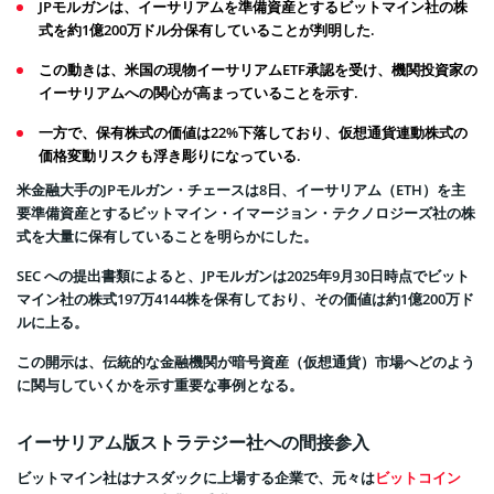
JPモルガンは、イーサリアムを準備資産とするビットマイン社の株
式を約1億200万ドル分保有していることが判明した.
この動きは、米国の現物イーサリアムETF承認を受け、機関投資家の
イーサリアムへの関心が高まっていることを示す.
一方で、保有株式の価値は22%下落しており、仮想通貨連動株式の
価格変動リスクも浮き彫りになっている.
米金融大手のJPモルガン・チェースは8日、イーサリアム（ETH）を主
要準備資産とするビットマイン・イマージョン・テクノロジーズ社の株
式を大量に保有していることを明らかにした。
SEC への提出書類によると、JPモルガンは2025年9月30日時点でビット
マイン社の株式197万4144株を保有しており、その価値は約1億200万ド
ルに上る。
この開示は、伝統的な金融機関が暗号資産（仮想通貨）市場へどのよう
に関与していくかを示す重要な事例となる。
イーサリアム版ストラテジー社への間接参入
ビットマイン社はナスダックに上場する企業で、元々は
ビットコイン