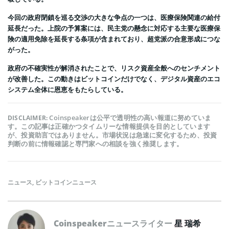
今回の政府閉鎖を巡る交渉の大きな争点の一つは、医療保険関連の給付
延長だった。上院の予算案には、民主党の懸念に対応する主要な医療保
険の適用免除を延長する条項が含まれており、超党派の合意形成につな
がった。
政府の不確実性が解消されたことで、リスク資産全般へのセンチメント
が改善した。この動きはビットコインだけでなく、デジタル資産のエコ
システム全体に恩恵をもたらしている。
Coinspeakerは公平で透明性の高い報道に努めていま
DISCLAIMER:
す。この記事は正確かつタイムリーな情報提供を目的としています
が、投資助言ではありません。市場状況は急速に変化するため、投資
判断の前に情報確認と専門家への相談を強く推奨します。
ニュース
,
ビットコインニュース
Coinspeakerニュースライター
星 瑞希