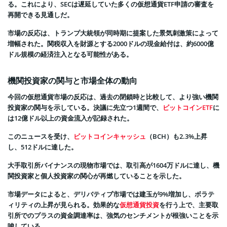
る。これにより、SECは遅延していた多くの仮想通貨ETF申請の審査を
再開できる見通しだ。
市場の反応は、トランプ大統領が同時期に提案した景気刺激策によって
増幅された。関税収入を財源とする2000ドルの現金給付は、約6000億
ドル規模の経済注入となる可能性がある。
機関投資家の関与と市場全体の動向
今回の仮想通貨市場の反応は、過去の閉鎖時と比較して、より強い機関
投資家の関与を示している。決議に先立つ1週間で、
ビットコインETF
に
は12億ドル以上の資金流入が記録された。
このニュースを受け、
ビットコインキャッシュ
（BCH）も2.3%上昇
し、512ドルに達した。
大手取引所バイナンスの現物市場では、取引高が1604万ドルに達し、機
関投資家と個人投資家の関心が再燃していることを示した。
市場データによると、デリバティブ市場では建玉が9%増加し、ボラテ
ィリティの上昇が見られる。効果的な
仮想通貨投資
を行う上で、主要取
引所でのプラスの資金調達率は、強気のセンチメントが根強いことを示
唆している。