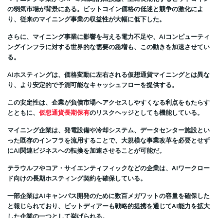
の弱気市場が背景にある。ビットコイン価格の低迷と競争の激化によ
り、従来のマイニング事業の収益性が大幅に低下した。
さらに、マイニング事業に影響を与える電力不足や、AIコンピューティ
ングインフラに対する世界的な需要の急増も、この動きを加速させてい
る。
AIホスティングは、価格変動に左右される仮想通貨マイニングとは異な
り、より安定的で予測可能なキャッシュフローを提供する。
この安定性は、企業が負債市場へアクセスしやすくなる利点をもたらす
とともに、
仮想通貨長期保有
のリスクヘッジとしても機能している。
マイニング企業は、発電設備や冷却システム、データセンター施設とい
った既存のインフラを流用することで、大規模な事業改革を必要とせず
にAI関連ビジネスへの転換を加速させることが可能だ。
テラウルフやコア・サイエンティフィックなどの企業は、AIワークロー
ド向けの長期ホスティング契約を確保している。
一部企業はAIキャンパス開発のために数百メガワットの容量を確保した
と報じられており、ビットディアーも戦略的提携を通じてAI能力を拡大
した企業の一つとして挙げられる。