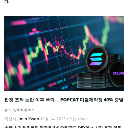
다.
팝캣 조작 논란 이후 폭락… POPCAT 미결제약정 40% 증발
뉴스
,
암호화폐 뉴스
작성자
Jimin Kwon
11월 14, 2025
• 3 분 read
솔라나 기반 밈코인 팝캣은 하이퍼리퀴드 DEX에서 시장 조작 의혹