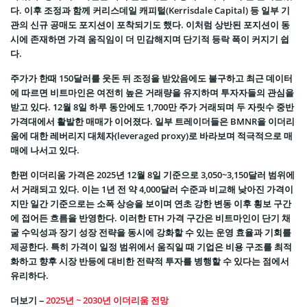
다. 이후 조정과 함께 커리스데일 캐피털(Kerrisdale Capital) 등 일부 기
관의 신규 공매도 포지션이 포착되기도 했다. 이처럼 상반된 포지션이 동
시에 존재하면 가격 움직임이 더 민감해지며 단기적 등락 폭이 커지기 쉽
다.
주가가 한때 150달러를 웃돈 뒤 조정을 받았음에도 불구하고 최근 데이터
에 따르면 비트마인은 여전히 높은 거래량을 유지하며 투자자들의 관심을
받고 있다. 12월 8일 하루 동안에도 1,700만 주가 거래되며 두 자릿수 중반
가격대에서 활발한 매매가 이어졌다. 일부 트레이더들은 BMNR을 이더리
움에 대한 레버리지 대체자(leveraged proxy)로 바라보며 적극적으로 매
매에 나서고 있다.
한편 이더리움 가격은 2025년 12월 8일 기준으로 3,050~3,150달러 범위에
서 거래되고 있다. 이는 1년 전 약 4,000달러 수준과 비교해 낮아진 가격이
지만 일간 기준으로는 소폭 상승을 보이며 연초 강한 변동 이후 횡보 구간
에 접어든 흐름을 반영한다. 이러한 ETH 가격 구간은 비트마인이 단기 채
굴 수익성과 장기 성장 전략을 동시에 강화할 수 있는 운영 효율과 기회를
제공한다. 특히 가격이 일정 범위에서 움직일 때 기업은 비용 구조를 최적
화하고 향후 시장 반등에 대비한 전략적 투자를 병행할 수 있다는 점에서
유리하다.
더보기 –
2025년 ~ 2030년 이더리움 전망