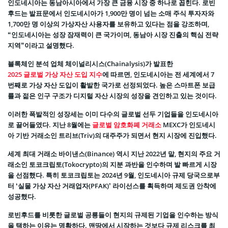
인도네시아는 동남아시아에서 가장 큰 금융 시장 중 하나로 꼽힌다. 로빈
후드는 발표문에서 인도네시아가 1,900만 명이 넘는 소매 주식 투자자와
1,700만 명 이상의 가상자산 사용자를 보유하고 있다는 점을 강조하며,
“인도네시아는 성장 잠재력이 큰 국가이며, 동남아 시장 진출의 핵심 전략
지역”이라고 설명했다.
블록체인 분석 업체 체이널리시스(Chainalysis)가 발표한
2025 글로벌 가상 자산 도입 지수
에 따르면, 인도네시아는 전 세계에서 7
번째로 가상 자산 도입이 활발한 국가로 선정되었다. 높은 스마트폰 보급
률과 젊은 인구 구조가 디지털 자산 시장의 성장을 견인하고 있는 것이다.
이러한 폭발적인 성장세는 이미 다수의 글로벌 선두 기업들을 인도네시아
로 끌어들였다. 지난 8월에는
글로벌 암호화폐 거래소
MEXC가 인도네시
아 기반 거래소인 트리브(Triv)의 대주주가 되면서 현지 시장에 진입했다.
세계 최대 거래소 바이낸스(Binance) 역시 지난 2022년 말, 현지의 주요 거
래소인 토코크립토(Tokocrypto)의 지분 과반을 인수하며 발 빠르게 시장
을 선점했다. 특히 토코크립토는 2024년 9월, 인도네시아 규제 당국으로부
터 ‘실물 가상 자산 거래업자(PFAK)’ 라이선스를 획득하며 제도권 안착에
성공했다.
로빈후드를 비롯한 글로벌 공룡들이 현지의 규제된 기업을 인수하는 방식
을 택하는 이유는 명확하다. 맨땅에서 시작하는 것보다 규제 리스크를 최