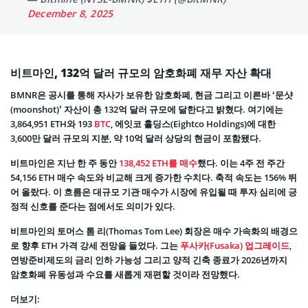
December 8, 2025
비트마인, 132억 달러 규모의 암호화폐 재무 자산 확대
BMNR은 공시를 통해 자사가 보유한 암호화폐, 현금 그리고 이른바 ‘문샷
(moonshot)’ 자산이 총 132억 달러 규모에 달한다고 밝혔다. 여기에는
3,864,951 ETH와 193
BTC
, 에잇코 홀딩스(Eightco Holdings)에 대한
3,600만 달러 규모의 지분, 약 10억 달러 상당의 현금이 포함됐다.
비트마인은 지난 한 주 동안
138,452 ETH를 매수
했다. 이는 4주 전 주간
54,156 ETH 매수 속도와 비교해 크게 증가한 수치다. 축적 속도는 156% 뛰
어 올랐다. 이 흐름은 대규모 기관 매수가 시장에 유입될 때 투자 심리에 긍
정적 신호를 준다는 점에서도 의미가 있다.
비트마인의 토머스 톰 리(Thomas Tom Lee) 회장은 매수 가속화의 배경으
로 향후 ETH 가격 강세 전망을 들었다. 그는
푸사카(Fusaka) 업그레이드
,
연방준비제도의 금리 인하 가능성 그리고 양적 긴축 종료가 2026년까지
암호화폐 유동성과 수요를 새롭게 재편할 것이라 전망했다.
더보기: