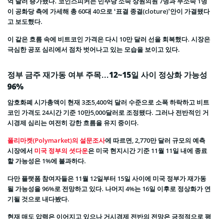
억 달러 증가했다. 코인스피커는 민주당 소속 상원의원 7명과 무소속 1명
이 공화당 측에 가세해 총 60대 40으로 ‘표결 종결(cloture)’안이 가결됐다
고 보도했다.
이 같은 흐름 속에 비트코인 가격은 다시 10만 달러 선을 회복했다. 시장은
극심한 공포 심리에서 점차 벗어나고 있는 모습을 보이고 있다.
정부 금주 재가동 여부 주목…12~15일 사이 정상화 가능성
96%
암호화폐 시가총액이 현재 3조5,400억 달러 수준으로 소폭 하락하고 비트
코인 가격도 24시간 기준 10만5,000달러로 조정됐다. 그러나 전반적인 거
시경제 심리는 여전히 강한 흐름을 유지 중이다.
폴리마켓(Polymarket)의 설문조사
에 따르면, 2,770만 달러 규모의 예측
시장에서
미국 정부의 셧다운
은 미국 현지시간 기준 11월 11일 내에 종료
할 가능성은 1%에 불과하다.
다만 플랫폼 참여자들은 11월 12일부터 15일 사이에 미국 정부가 재가동
될 가능성을 96%로 전망하고 있다. 나머지 4%는 16일 이후로 정상화가 연
기될 것으로 내다봤다.
현재 매도 압력은 이어지고 있으나 거시경제 전반의 전망은 긍정적으로 평