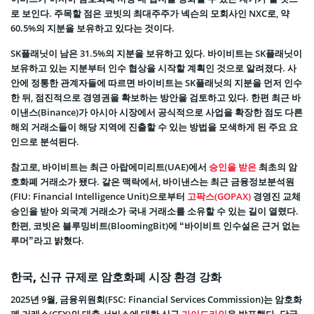
로 보인다. 주목할 점은 코빗의 최대주주가 넥슨의 모회사인 NXC로, 약
60.5%의 지분을 보유하고 있다는 것이다.
SK플래닛이 남은 31.5%의 지분을 보유하고 있다. 바이비트는 SK플래닛이
보유하고 있는 지분부터 인수 협상을 시작할 계획인 것으로 알려졌다. 사
안에 정통한 관계자들에 따르면 바이비트는 SK플래닛의 지분을 먼저 인수
한 뒤, 점진적으로 경영권을 확보하는 방안을 검토하고 있다. 한편 최근 바
이낸스(Binance)가 아시아 시장에서 공식적으로 사업을 확장한 점도 다른
해외 거래소들이 해당 지역에 진출할 수 있는 방법을 모색하게 된 주요 요
인으로 분석된다.
참고로, 바이비트는 최근 아랍에미리트(UAE)에서
승인을 받은
최초의 암
호화폐 거래소가 됐다. 같은 맥락에서, 바이낸스는 최근 금융정보분석원
(FIU: Financial Intelligence Unit)으로부터
고팍스(GOPAX)
경영진 교체
승인을 받아 외국계 거래소가 국내 거래소를 소유할 수 있는 길이 열렸다.
한편, 코빗은 블루밍비트(BloomingBit)에 “바이비트 인수설은 근거 없는
루머”라고 밝혔다.
한국, 신규 규제로 암호화폐 시장 환경 강화
2025년 9월, 금융위원회(FSC: Financial Services Commission)는 암호화