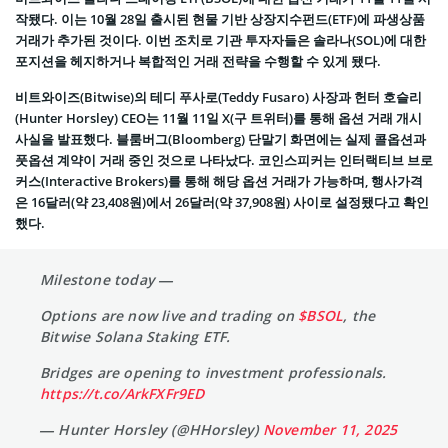
작됐다. 이는 10월 28일 출시된 현물 기반 상장지수펀드(ETF)에 파생상품
거래가 추가된 것이다. 이번 조치로 기관 투자자들은 솔라나(SOL)에 대한
포지션을 헤지하거나 복합적인 거래 전략을 수행할 수 있게 됐다.
비트와이즈(Bitwise)의 테디 푸사로(Teddy Fusaro) 사장과 헌터 호슬리
(Hunter Horsley) CEO는 11월 11일 X(구 트위터)를 통해 옵션 거래 개시
사실을 발표했다. 블룸버그(Bloomberg) 단말기 화면에는 실제 콜옵션과
풋옵션 계약이 거래 중인 것으로 나타났다. 코인스피커는 인터랙티브 브로
커스(Interactive Brokers)를 통해 해당 옵션 거래가 가능하며, 행사가격
은 16달러(약 23,408원)에서 26달러(약 37,908원) 사이로 설정됐다고 확인
했다.
Milestone today —
Options are now live and trading on
$BSOL
, the
Bitwise Solana Staking ETF.
Bridges are opening to investment professionals.
https://t.co/ArkFXFr9ED
— Hunter Horsley (@HHorsley)
November 11, 2025