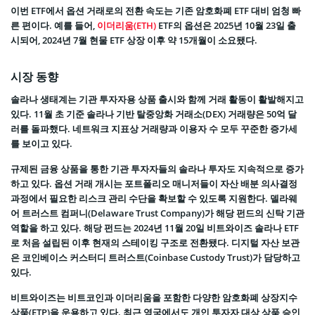
이번 ETF에서 옵션 거래로의 전환 속도는 기존 암호화폐 ETF 대비 엄청 빠
른 편이다. 예를 들어,
이더리움(ETH)
ETF의 옵션은 2025년 10월 23일 출
시되어, 2024년 7월 현물 ETF 상장 이후 약 15개월이 소요됐다.
시장 동향
솔라나 생태계는 기관 투자자용 상품 출시와 함께 거래 활동이 활발해지고
있다. 11월 초 기준 솔라나 기반 탈중앙화 거래소(DEX) 거래량은 50억 달
러를 돌파했다. 네트워크 지표상 거래량과 이용자 수 모두 꾸준한 증가세
를 보이고 있다.
규제된 금융 상품을 통한 기관 투자자들의 솔라나 투자도 지속적으로 증가
하고 있다. 옵션 거래 개시는 포트폴리오 매니저들이 자산 배분 의사결정
과정에서 필요한 리스크 관리 수단을 확보할 수 있도록 지원한다. 델라웨
어 트러스트 컴퍼니(Delaware Trust Company)가 해당 펀드의 신탁 기관
역할을 하고 있다. 해당 펀드는 2024년 11월 20일 비트와이즈 솔라나 ETF
로 처음 설립된 이후 현재의 스테이킹 구조로 전환됐다. 디지털 자산 보관
은 코인베이스 커스터디 트러스트(Coinbase Custody Trust)가 담당하고
있다.
비트와이즈는 비트코인과 이더리움을 포함한 다양한 암호화폐 상장지수
상품(ETP)을 운용하고 있다. 최근 영국에서도 개인 투자자 대상 상품 승인