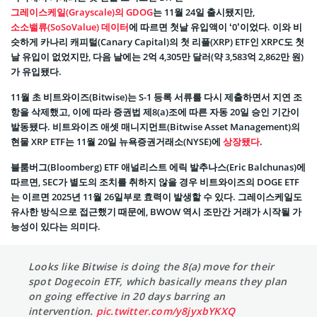
그레이스케일(Grayscale)의 GDOG
는 11월 24일 출시됐지만,
소소밸류(SoSoValue) 데이터
에 따르면 첫날 유입액이 ‘0’이었다. 이와 비
슷하게 카나리 캐피털(Canary Capital)의 첫 리플(XRP) ETF인 XRPC도 첫
날 유입이 없었지만, 다음 날에는 2억 4,305만 달러(약 3,583억 2,862만 원)
가 유입됐다.
11월 초 비트와이즈(Bitwise)는 S-1 등록 서류를 다시 제출하면서 지연 조
항을 삭제했고, 이에 따라 증권법 제8(a)조에 따른 자동 20일 승인 기간이
발동됐다. 비트와이즈 애셋 매니지먼트(Bitwise Asset Management)의
현물 XRP ETF는 11월 20일 뉴욕증권거래소(NYSE)에
상장됐다
.
블룸버그(Bloomberg) ETF 애널리스트 에릭 발추나스(Eric Balchunas)에
따르면, SEC가 별도의 조치를 취하지 않을 경우 비트와이즈의 DOGE ETF
는 이르면 2025년 11월 26일부로 효력이 발생할 수 있다. 그레이스케일도
유사한 방식으로 접근했기 때문에, BWOW 역시 조만간 거래가 시작될 가
능성이 있다는 의미다.
Looks like Bitwise is doing the 8(a) move for their
spot Dogecoin ETF, which basically means they plan
on going effective in 20 days barring an
intervention.
pic.twitter.com/y8jyxbYKXQ