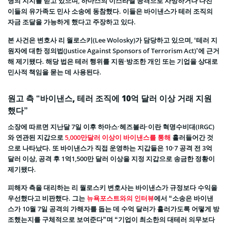
명의 지지를 받고 있으며, 하마스의 이스라엘 공격으로 사망하거나 다친
이들의 유가족도 민사 소송에 동참했다. 이들은 바이낸스가 테러 조직의
자금 조달을 가능하게 했다고 주장하고 있다.
본 사건은 변호사 리 월로스키(Lee Wolosky)가 담당하고 있으며, ‘테러 지
원자에 대한 정의법(Justice Against Sponsors of Terrorism Act)’에 근거
해 제기됐다. 해당 법은 테러 행위를 지원·방조한 개인 또는 기업을 상대로
민사적 책임을 묻는 데 사용된다.
원고 측 “바이낸스, 테러 조직에 10억 달러 이상 거래 지원
했다”
소장에 따르면 지난달 7일 이후 하마스·헤즈볼라·이란 혁명수비대(IRGC)
와 연관된 지갑으로
5,000만달러 이상이 바이낸스를 통해
흘러들어간 것
으로 나타났다. 또 바이낸스가 직접 운영하는 지갑들은 10·7 공격 전 3억
달러 이상, 공격 후 1억1,500만 달러 이상을 지정 지갑으로 송금한 정황이
제기됐다.
피해자 측을 대리하는 리 월로스키 변호사는 바이낸스가 규정보다 수익을
우선했다고 비판했다. 그는
뉴욕포스트와의 인터뷰
에서 “소송은 바이낸
스가 10월 7일 공격의 가해자를 돕는 데 수억 달러가 흘러가도록 어떻게 방
조했는지를 구체적으로 보여준다”며 “기업이 최소한의 대테러 의무보다