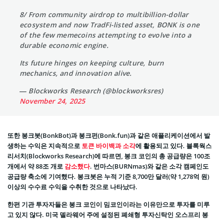
8/ From community airdrop to multibillion-dollar
ecosystem and now TradFi-listed asset, BONK is one
of the few memecoins attempting to evolve into a
durable economic engine.
Its future hinges on keeping culture, burn
mechanics, and innovation alive.
— Blockworks Research (@blockworksres)
November 24, 2025
또한 봉크봇(BonkBot)과 봉크펀(Bonk.fun)과 같은 애플리케이션에서 발
생하는 수익은 지속적으로
토큰 바이백과 소각
에 활용되고 있다. 블록웍스
리서치(Blockworks Research)에 따르면, 봉크 코인의 총 공급량은 100조
개에서 약 88조 개로
감소했다
. 번마스(BURNmas)와 같은 소각 캠페인도
공급량 축소에 기여했다. 봉크봇은 누적 기준 8,700만 달러(약 1,278억 원)
이상의 수수료 수익을 수취한 것으로 나타났다.
한편 기관 투자자들은 봉크 코인이 밈코인이라는 이유만으로 투자를 미루
고 있지 않다. 미국 델라웨어 주에 설정된 폐쇄형 투자신탁인 오스프리 봉