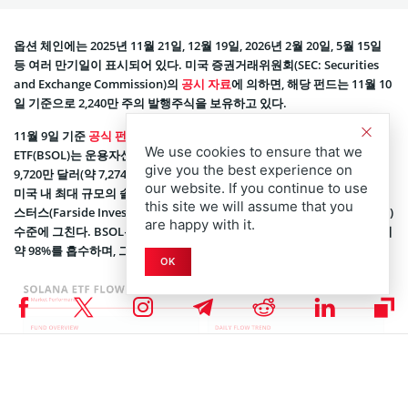
옵션 체인에는 2025년 11월 21일, 12월 19일, 2026년 2월 20일, 5월 15일
등 여러 만기일이 표시되어 있다. 미국 증권거래위원회(SEC: Securities
and Exchange Commission)의
공시 자료
에 의하면, 해당 펀드는 11월 10
일 기준으로 2,240만 주의 발행주식을 보유하고 있다.
11월 9일 기준
공식 펀드 데이터
에 따르면, 비트와이즈 솔라나 스테이킹
We use cookies to ensure that we
ETF(BSOL)는 운용자산(AUM: Assets Under Management) 규모가 4억
give you the best experience on
9,720만 달러(약 7,274억 원)다. 발행주식 수는 2,270만 주에 달한다. 이는
our website. If you continue to use
미국 내 최대 규모의 솔라나 ETF로 평가된다. 한편, 경쟁사 파사이드 인베
this site we will assume that you
스터스(Farside Investors)의 운용자산은 3억 2,970만 달러(약 4,824억 원)
are happy with it.
수준에 그친다. BSOL은 거래 초반 기간 동안 전체 솔라나 ETF 자금 유입의
약 98%를 흡수하며, 그레이스케일(Grayscale)의 GSOL을 크게 앞질렀다.
OK