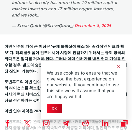
Indonesia already has more than 19 million capital
market investors and 17 million crypto investors,
and we look…
— Steve Quirk (@SteveQuirk_)
December 8, 2025
이번 인수의 가장 큰 이점은 ‘규제 불확실성 해소’와 ‘즉각적인 인프라 확
보’다. 해외 플랫폼이 인도네시아 시장에 진입하기 위해서는 규제 당국의
까다로운 절차를 거쳐야 한다. 그러나 이미 인허가를 받은 현지 기업을 인
수할 경우, 별도의 승인 과정을 상당 부분 생략할 수 있다는 점에서 빠른 시
장 진입이 가능하다.
We use cookies to ensure that we
give you the best experience on
로빈후드의 이번 인수 전략 역시 이러한 맥락에서 이해할 수 있다. 인프라
our website. If you continue to use
와 라이선스를 확보한 현지 기업을 인수해 빠르게 법적 기반을 마련하고,
this site we will assume that you
자사의 핵심 서비스인 암호화폐 및 주식 거래 플랫폼을 접목시킴으로써 시
are happy with it.
장을 선점하려는 것이다.
OK
이번 인수 계약은 2026년 상반기 내에 최종 마무리될 예정이다.
로빈후드는 인수 완료 후에도 기존 부아나 캐피탈 고객들에게 인도네시아
현지 금융 상품 서비스를 지속적으로 제공할 계획이며, 점진적으로 로빈후