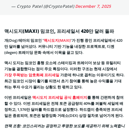
— Crypto Patel (@CryptoPatel)
December 7, 2025
맥시도지(MAXI) 밈코인, 프리세일서 420만 달러 돌파
개(Dog) 테마의 밈코인 ‘
맥시도지(MAXI)
‘가 진행 중인 프리세일에서 420
만 달러를 넘어섰다. 커뮤니티 기반 기능을 내장한 프로젝트로, 디젠
(degen) 트레이딩 문화 속에서 이목을 끌고 있다.
맥시 도지는 밈코인 흥행 요소에 스테이킹과 트레이더 보상 등 유틸리티
기능을 결합했다는 점이 주요 특징이다. 이러한 구조는 현재 시장에서
가장 주목받는 암호화폐 프리세일
가운데 하나로 꼽히는 이유이기도 하다.
최근 밈코인 시장이 활기를 띠면서 초기 참여를 통해 높은 수익률을 기대
하는 투자 수요가 몰리는 상황도 한 몫하고 있다.
이번 프리세일은
맥시도지 프리세일 공식 홈페이지
를 통해 간편하게 참여
할 수 있다. 이번 프리세일은 전체 토큰 공급량의 40%를 퍼블릭 세일에 배
정하고, 1,576만 달러를 하드캡으로 설정했다. 하드캡이 충족되면 프리세
일은 종료되며, 토큰은 탈중앙화 거래소(DEX) 상장 절차로 넘어가게 된다.
면책 조항: 코인스피커는 공정하고 투명한 보도를 제공하기 위해 노력합니