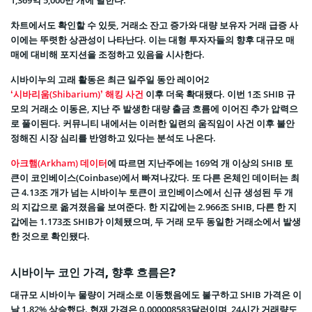
1,369억 5,000만 개에 달한다.
차트에서도 확인할 수 있듯, 거래소 잔고 증가와 대량 보유자 거래 급증 사
이에는 뚜렷한 상관성이 나타난다. 이는 대형 투자자들의 향후 대규모 매
매에 대비해 포지션을 조정하고 있음을 시사한다.
시바이누의 고래 활동은 최근 일주일 동안 레이어2
‘시바리움(Shibarium)’ 해킹 사건
이후 더욱 확대됐다. 이번 1조 SHIB 규
모의 거래소 이동은, 지난 주 발생한 대량 출금 흐름에 이어진 추가 압력으
로 풀이된다. 커뮤니티 내에서는 이러한 일련의 움직임이 사건 이후 불안
정해진 시장 심리를 반영하고 있다는 분석도 나온다.
아크햄(Arkham) 데이터
에 따르면 지난주에는 169억 개 이상의 SHIB 토
큰이 코인베이스(Coinbase)에서 빠져나갔다. 또 다른 온체인 데이터는 최
근 4.13조 개가 넘는 시바이누 토큰이 코인베이스에서 신규 생성된 두 개
의 지갑으로 옮겨졌음을 보여준다. 한 지갑에는 2.966조 SHIB, 다른 한 지
갑에는 1.173조 SHIB가 이체됐으며, 두 거래 모두 동일한 거래소에서 발생
한 것으로 확인됐다.
시바이누 코인 가격, 향후 흐름은?
대규모 시바이누 물량이 거래소로 이동했음에도 불구하고 SHIB 가격은 이
날 1.82% 상승했다. 현재 가격은 0.000008583달러이며, 24시간 거래량도