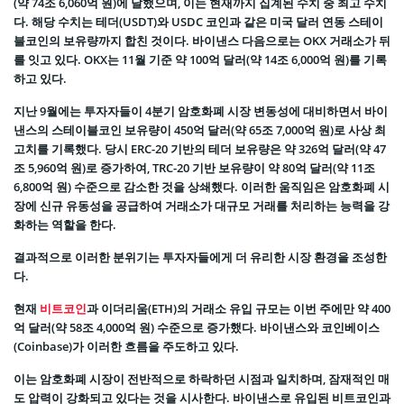
(약 74조 6,060억 원)에 달했으며, 이는 현재까지 집계된 수치 중 최고 수치
다. 해당 수치는 테더(USDT)와 USDC 코인과 같은 미국 달러 연동 스테이
블코인의 보유량까지 합친 것이다. 바이낸스 다음으로는 OKX 거래소가 뒤
를 잇고 있다. OKX는 11월 기준 약 100억 달러(약 14조 6,000억 원)를 기록
하고 있다.
지난 9월에는 투자자들이 4분기 암호화폐 시장 변동성에 대비하면서 바이
낸스의 스테이블코인 보유량이 450억 달러(약 65조 7,000억 원)로 사상 최
고치를 기록했다. 당시 ERC-20 기반의 테더 보유량은 약 326억 달러(약 47
조 5,960억 원)로 증가하여, TRC-20 기반 보유량이 약 80억 달러(약 11조
6,800억 원) 수준으로 감소한 것을 상쇄했다. 이러한 움직임은 암호화폐 시
장에 신규 유동성을 공급하여 거래소가 대규모 거래를 처리하는 능력을 강
화하는 역할을 한다.
결과적으로 이러한 분위기는 투자자들에게 더 유리한 시장 환경을 조성한
다.
현재
비트코인
과 이더리움(ETH)의 거래소 유입 규모는 이번 주에만 약 400
억 달러(약 58조 4,000억 원) 수준으로 증가했다. 바이낸스와 코인베이스
(Coinbase)가 이러한 흐름을 주도하고 있다.
이는 암호화폐 시장이 전반적으로 하락하던 시점과 일치하며, 잠재적인 매
도 압력이 강화되고 있다는 것을 시사한다. 바이낸스로 유입된 비트코인과