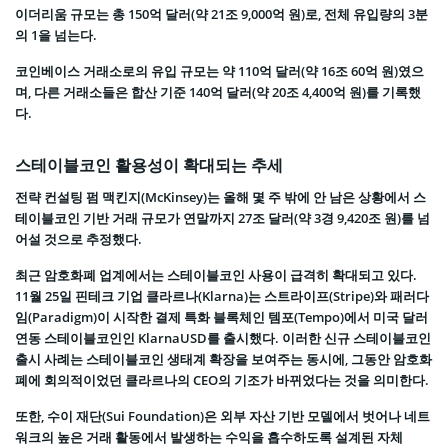
이더리움 규모는 총 150억 달러(약 21조 9,000억 원)로, 전체 유입량의 3분
의 1을 넘는다.
코인베이스 거래소로의 유입 규모는 약 110억 달러(약 16조 60억 원)였으
며, 다른 거래소들은 합산 기준 140억 달러(약 20조 4,400억 원)를 기록했
다.
스테이블코인 활용성이 확대되는 추세
전략 컨설팅 펌 맥킨지(McKinsey)는 올해 몇 주 밖에 안 남은 상황에서 스
테이블코인 기반 거래 규모가 연말까지 27조 달러(약 3경 9,420조 원)를 넘
어설 것으로 추정했다.
최근 암호화폐 업계에서는 스테이블코인 사용이 급격히 확대되고 있다.
11월 25일 핀테크 기업 클라르나(Klarna)는 스트라이프(Stripe)와 패러다
임(Paradigm)이 시작한 결제 특화 블록체인 템포(Tempo)에서 미국 달러
연동 스테이블코인인 KlarnaUSD를 출시했다. 이러한 신규 스테이블코인
출시 사례는 스테이블코인 생태계 확장을 보여주는 동시에, 그동안 암호화
폐에 회의적이었던 클라르나의 CEO의 기조가 바뀌었다는 것을 의미한다.
또한, 수이 재단(Sui Foundation)은 외부 자산 기반 모델에서 벗어나 네트
워크의 높은 거래 활동에서 발생하는 수익을 흡수하도록 설계된 자체