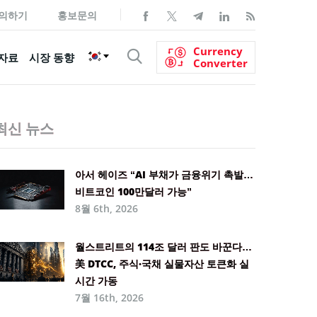
의하기
홍보문의
Currency
자료
시장 동향
Converter
최신 뉴스
아서 헤이즈 “AI 부채가 금융위기 촉발…
비트코인 100만달러 가능”
8월 6th, 2026
월스트리트의 114조 달러 판도 바꾼다…
美 DTCC, 주식·국채 실물자산 토큰화 실
시간 가동
7월 16th, 2026