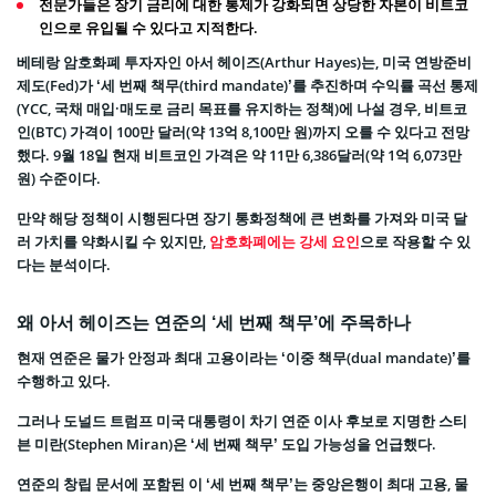
전문가들은 장기 금리에 대한 통제가 강화되면 상당한 자본이 비트코
인으로 유입될 수 있다고 지적한다.
베테랑 암호화폐 투자자인 아서 헤이즈(Arthur Hayes)는, 미국 연방준비
제도(Fed)가 ‘세 번째 책무(third mandate)’를 추진하며 수익률 곡선 통제
(YCC, 국채 매입·매도로 금리 목표를 유지하는 정책)에 나설 경우, 비트코
인(BTC) 가격이 100만 달러(약 13억 8,100만 원)까지 오를 수 있다고 전망
했다. 9월 18일 현재 비트코인 가격은 약 11만 6,386달러(약 1억 6,073만
원) 수준이다.
만약 해당 정책이 시행된다면 장기 통화정책에 큰 변화를 가져와 미국 달
러 가치를 약화시킬 수 있지만,
암호화폐에는 강세 요인
으로 작용할 수 있
다는 분석이다.
왜 아서 헤이즈는 연준의 ‘세 번째 책무’에 주목하나
현재 연준은 물가 안정과 최대 고용이라는 ‘이중 책무(dual mandate)’를
수행하고 있다.
그러나 도널드 트럼프 미국 대통령이 차기 연준 이사 후보로 지명한 스티
븐 미란(Stephen Miran)은 ‘세 번째 책무’ 도입 가능성을 언급했다.
연준의 창립 문서에 포함된 이 ‘세 번째 책무’는 중앙은행이 최대 고용, 물