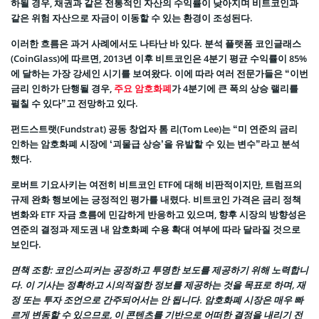
하될 경우, 채권과 같은 전통적인 자산의 수익률이 낮아지며 비트코인과
같은 위험 자산으로 자금이 이동할 수 있는 환경이 조성된다.
이러한 흐름은 과거 사례에서도 나타난 바 있다. 분석 플랫폼 코인글래스
(CoinGlass)에 따르면, 2013년 이후 비트코인은 4분기 평균 수익률이 85%
에 달하는 가장 강세인 시기를 보여왔다. 이에 따라 여러 전문가들은 “이번
금리 인하가 단행될 경우,
주요 암호화폐
가 4분기에 큰 폭의 상승 랠리를
펼칠 수 있다”고 전망하고 있다.
펀드스트랫(Fundstrat) 공동 창업자 톰 리(Tom Lee)는 “미 연준의 금리
인하는 암호화폐 시장에 ‘괴물급 상승’을 유발할 수 있는 변수”라고 분석
했다.
로버트 기요사키는 여전히 비트코인 ETF에 대해 비판적이지만, 트럼프의
규제 완화 행보에는 긍정적인 평가를 내렸다. 비트코인 가격은 금리 정책
변화와 ETF 자금 흐름에 민감하게 반응하고 있으며, 향후 시장의 방향성은
연준의 결정과 제도권 내 암호화폐 수용 확대 여부에 따라 달라질 것으로
보인다.
면책 조항
: 코인스피커는 공정하고 투명한 보도를 제공하기 위해 노력합니
다. 이 기사는 정확하고 시의적절한 정보를 제공하는 것을 목표로 하며, 재
정 또는 투자 조언으로 간주되어서는 안 됩니다. 암호화폐 시장은 매우 빠
르게 변동할 수 있으므로, 이 콘텐츠를 기반으로 어떠한 결정을 내리기 전