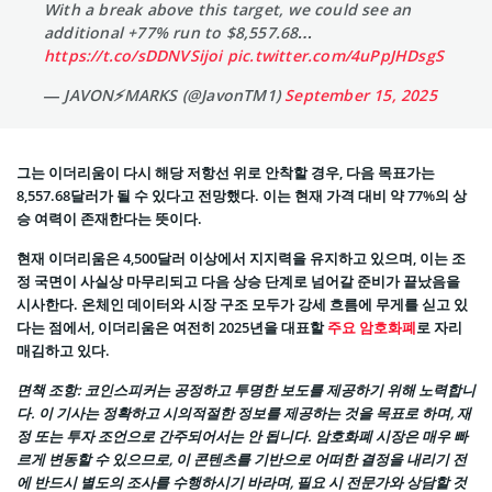
With a break above this target, we could see an
additional +77% run to $8,557.68…
https://t.co/sDDNVSijoi
pic.twitter.com/4uPpJHDsgS
— JAVON⚡️MARKS (@JavonTM1)
September 15, 2025
그는 이더리움이 다시 해당 저항선 위로 안착할 경우, 다음 목표가는
8,557.68달러가 될 수 있다고 전망했다. 이는 현재 가격 대비 약 77%의 상
승 여력이 존재한다는 뜻이다.
현재 이더리움은 4,500달러 이상에서 지지력을 유지하고 있으며, 이는 조
정 국면이 사실상 마무리되고 다음 상승 단계로 넘어갈 준비가 끝났음을
시사한다. 온체인 데이터와 시장 구조 모두가 강세 흐름에 무게를 싣고 있
다는 점에서, 이더리움은 여전히 2025년을 대표할
주요 암호화폐
로 자리
매김하고 있다.
면책 조항
: 코인스피커는 공정하고 투명한 보도를 제공하기 위해 노력합니
다. 이 기사는 정확하고 시의적절한 정보를 제공하는 것을 목표로 하며, 재
정 또는 투자 조언으로 간주되어서는 안 됩니다. 암호화폐 시장은 매우 빠
르게 변동할 수 있으므로, 이 콘텐츠를 기반으로 어떠한 결정을 내리기 전
에 반드시 별도의 조사를 수행하시기 바라며, 필요 시 전문가와 상담할 것