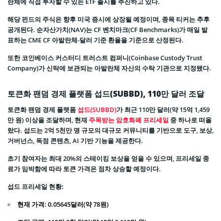
란체에 직접 투자할 수 있는 ETF 출시를 추진하고 있다.
해당 펀드의 주식은 향후 미국 증시에 상장될 예정이며, 종목 티커는 추후
공개된다. 순자산가치(NAV)는 CF 벤치마크(CF Benchmarks)가 매일 발
표하는 CME CF 아발란체-달러 기준 환율을 기준으로 산정된다.
또한 코인베이스 커스터디 트러스트 컴퍼니(Coinbase Custody Trust
Company)가 신탁에 보관되는 아발란체 자산의 수탁 기관으로 지정됐다.
토큰화 팬덤 경제 플랫폼 섭드(SUBBD), 110만 달러 조달
토큰화 팬덤 경제 플랫폼
섭드(SUBBD)
가 최근 110만 달러(약 15억 1,459
만 원) 이상을 조달하며, 현재
주목받는 암호화폐 프리세일
중 하나로 떠올
랐다. 섭드는 2억 5천만 명 규모의 대규모 커뮤니티를 기반으로 도구, 보상,
거버넌스, 독점 콘텐츠, AI 기반 기능을 제공한다.
초기 참여자는 최대 20%의 스테이킹 보상을 얻을 수 있으며, 프리세일 종
료가 임박함에 따라 토큰 가격은 점차 상승할 예정이다.
섭드 프리세일 현황:
현재 가격
: 0.05645달러(약 78원)