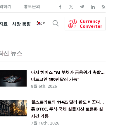
의하기
홍보문의
Currency
자료
시장 동향
Converter
최신 뉴스
아서 헤이즈 “AI 부채가 금융위기 촉발…
비트코인 100만달러 가능”
8월 6th, 2026
월스트리트의 114조 달러 판도 바꾼다…
美 DTCC, 주식·국채 실물자산 토큰화 실
시간 가동
7월 16th, 2026