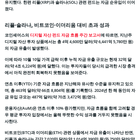
유지했다. 한편 리플(XRP)과 솔라나(SOL) 관련 펀드는 자금 순유입이 이어
졌다.
리플·솔라나, 비트코인·이더리움 대비 초과 성과
코인셰어스의
디지털 자산 펀드 자금 흐름 주간 보고서
에 따르면, 지난주
디지털 자산 투자 상품에서는 총 4억 4,600만 달러(약 6,441억 5,780만 원)
의 자금 유출이 발생했다.
이에 따라 10월 10일 가격 급락 이후 누적 자금 유출 규모는 현재 32억 달
러(약 4조 6,224억 원)에 달했다. 이는 투자자들이 당시의 급격한 시장 충격
에서 아직 완전히 회복하지 못했음을 보여준다.
연초 이후(YTD) 기준 자금 흐름은 지난해와 유사한 수준을 유지하고 있으
며, 총 463억 달러(약 66조 8,804억 원)를 기록했다. 2024년 한 해 동안의 자
금 유입 규모는 487억 달러(약 70조 3,472억 원)였다.
운용자산(AuM)은 연초 이후 10% 증가했지만, 자금 흐름을 함께 고려할 경
우 평균 투자자 입장에서는 올해 뚜렷한 수익 성과를 거두지 못했음을 시
사한다.
비트코인(BTC)과 이더리움(ETH) 관련 상품에서 자금 유출이 나타난 반면,
리플과 솔라나는 각각 7,020만 달러(약 1,014억 390만 원)와 750만 달러(약