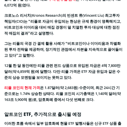
6,072억 원)였다.
크로노스 리서치(Kronos Research)의 빈센트 류(Vincent Liu) 최고투자
책임자(CIO)는 “리플로 자금이 유입되는 현상은 규제 환경이 명확해지고,
비트코인과 이더리움 대비 매집 경쟁이 덜 치열한 투자 대상에 대한 점진
적 매집의 결과”라고 설명했다.
그는 리플의 국경 간 결제 활용 사례가 “비트코인이나 이더리움과 차별화
된 투자 전략을 제공하며, 장기적인 관점에서 자본을 지속적으로 끌어들이
고 있다”고 말했다.
12월 한 달 동안에만 리플 관련 펀드 상품으로 유입된 자금은 4억 7,800만
달러(약 6,859억 원)에 달했다. 다만 리플 가격은 ETF 자금 유입과 같은 수
준의 상승 모멘텀을 보이지는 못하고 있다.
리플 코인의 현재 가격
은 1.87달러(약 2,683원) 수준이며, 최근 24시간 기
준으로는 1.74% 상승한 상태다. 리플 코인의 시가총액은 1,140억 달러(약
163조 5,900억 원)로, 암호화폐 중에서 다섯 번째로 크다.
알트코인 ETF, 추가적으로 출시될 예정
이러한 흐름 속에서 일부 암호화폐 현물 ETF 발행사들은 신규 ETF 상품 출