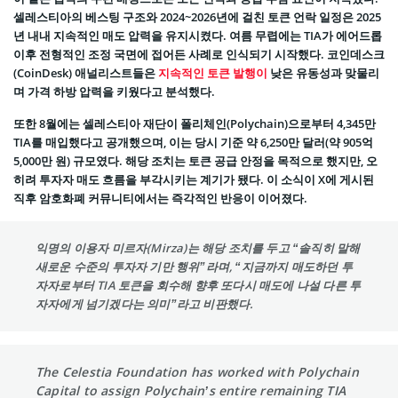
셀레스티아의 베스팅 구조와 2024~2026년에 걸친 토큰 언락 일정은 2025
년 내내 지속적인 매도 압력을 유지시켰다. 여름 무렵에는 TIA가 에어드롭
이후 전형적인 조정 국면에 접어든 사례로 인식되기 시작했다. 코인데스크
(CoinDesk) 애널리스트들은
지속적인 토큰 발행이
낮은 유동성과 맞물리
며 가격 하방 압력을 키웠다고 분석했다.
또한 8월에는 셀레스티아 재단이 폴리체인(Polychain)으로부터 4,345만
TIA를 매입했다고 공개했으며, 이는 당시 기준 약 6,250만 달러(약 905억
5,000만 원) 규모였다. 해당 조치는 토큰 공급 안정을 목적으로 했지만, 오
히려 투자자 매도 흐름을 부각시키는 계기가 됐다. 이 소식이 X에 게시된
직후 암호화폐 커뮤니티에서는 즉각적인 반응이 이어졌다.
익명의 이용자 미르자(Mirza)는 해당 조치를 두고 “솔직히 말해
새로운 수준의 투자자 기만 행위”라며, “지금까지 매도하던 투
자자로부터 TIA 토큰을 회수해 향후 또다시 매도에 나설 다른 투
자자에게 넘기겠다는 의미”라고 비판했다.
The Celestia Foundation has worked with Polychain
Capital to assign Polychain’s entire remaining TIA