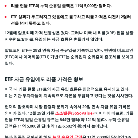
리플 현물 ETF의 누적 순유입 금액은 11억 5,000만 달러다.
ETF 성과가 두드러지고 있음에도 불구하고 리플 가격은 여전히 2달러
선을 넘지 못하고 있다.
12월에 암호화폐 가격 변동성은 컸다. 그러나 미국 내 리플(XRP) 현물 상장
지수펀드(ETF)로 유입되는 자금 흐름은 흔들리지 않았다.
알트코인 ETF는 29일 연속 자금 순유입을 기록하고 있다. 반면에 비트코인
(BTC)이나 이더리움(ETH) 기반 ETF는 순유입과 순유출이 혼조세를 보이고
있다.
ETF 자금 유입에도 리플 가격은 횡보
미국 내 리플 현물 ETF로의 자금 유입 흐름은 안정적으로 유지되고 있다.
이는 기관 투자자들이 지속적으로 자본을 투입하고 있다는 것을 시사한다.
현재의 암호화폐 시장 환경과 분위기 속에서 29일 연속 자금 유입 기록은
의미가 있다. 12월 29일 기준
소소밸류(SoSoValue)
데이터에 따르면, 리플
현물 ETF의 일일 순유입 규모는 844만 달러(약 121억 원)다. 누적 순유입
금액은 11억 5,000만 달러(약 1조 6,502억 원)까지 늘어났다.
불과 일주일 전까지만 해도
누적 순유입 금액
은 11억 2,000만 달러(약 1조