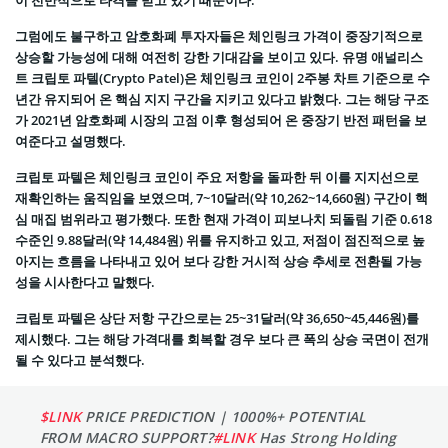
그럼에도 불구하고 암호화폐 투자자들은 체인링크 가격이 중장기적으로
상승할 가능성에 대해 여전히 강한 기대감을 보이고 있다. 유명 애널리스
트 크립토 파텔(Crypto Patel)은 체인링크 코인이 2주봉 차트 기준으로 수
년간 유지되어 온 핵심 지지 구간을 지키고 있다고 밝혔다. 그는 해당 구조
가 2021년 암호화폐 시장의 고점 이후 형성되어 온 중장기 반전 패턴을 보
여준다고 설명했다.
크립토 파텔은 체인링크 코인이 주요 저항을 돌파한 뒤 이를 지지선으로
재확인하는 움직임을 보였으며, 7~10달러(약 10,262~14,660원) 구간이 핵
심 매집 범위라고 평가했다. 또한 현재 가격이 피보나치 되돌림 기준 0.618
수준인 9.88달러(약 14,484원) 위를 유지하고 있고, 저점이 점진적으로 높
아지는 흐름을 나타내고 있어 보다 강한 거시적 상승 추세로 전환될 가능
성을 시사한다고 말했다.
크립토 파텔은 상단 저항 구간으로는 25~31달러(약 36,650~45,446원)를
제시했다. 그는 해당 가격대를 회복할 경우 보다 큰 폭의 상승 국면이 전개
될 수 있다고 분석했다.
$LINK
PRICE PREDICTION | 1000%+ POTENTIAL
FROM MACRO SUPPORT?
#LINK
Has Strong Holding