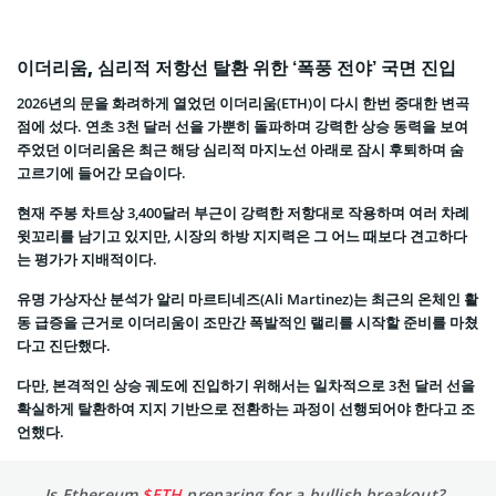
이더리움, 심리적 저항선 탈환 위한 ‘폭풍 전야’ 국면 진입
2026년의 문을 화려하게 열었던 이더리움(ETH)이 다시 한번 중대한 변곡
점에 섰다. 연초 3천 달러 선을 가뿐히 돌파하며 강력한 상승 동력을 보여
주었던 이더리움은 최근 해당 심리적 마지노선 아래로 잠시 후퇴하며 숨
고르기에 들어간 모습이다.
현재 주봉 차트상 3,400달러 부근이 강력한 저항대로 작용하며 여러 차례
윗꼬리를 남기고 있지만, 시장의 하방 지지력은 그 어느 때보다 견고하다
는 평가가 지배적이다.
유명 가상자산 분석가 알리 마르티네즈(Ali Martinez)는 최근의 온체인 활
동 급증을 근거로 이더리움이 조만간 폭발적인 랠리를 시작할 준비를 마쳤
다고 진단했다.
다만, 본격적인 상승 궤도에 진입하기 위해서는 일차적으로 3천 달러 선을
확실하게 탈환하여 지지 기반으로 전환하는 과정이 선행되어야 한다고 조
언했다.
Is Ethereum
$ETH
preparing for a bullish breakout?