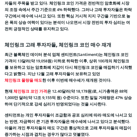
자들의 주목을 받고 있다. 체인링크 코인 가격은 전반적인 암호화폐 시장
의 조정 속에서 주간 기준으로 4% 하락했다. 그러나 고래 투자자들은 하락
구간에서 매수에 나서고 있다. 또한 핵심 거시적 지지 구간을 기반으로 높
은 폭의 상승 여력이 있다는 분석이 나오면서 시장 전반의 투자 심리는 여
전히 긍정적인 상태를 유지하고 있다.
체인링크 고래 투자자들, 체인링크 코인 매수 재개
최근 블록체인 데이터 분석 업체 센티먼트(Santiment)는 체인링크 코인
가격이 13달러(약 19,058원) 이하로 하락한 이후, 상위 100개의 체인링크
를 보유하고 있는 암호화폐 지갑이 다시 체인링크 코인을 매집하기 시작했
다고 밝혔다. 지난 12월 고래 투자자들이 보유하고 있던
체인링크 물량을 매도
한 이후 이번에 매수세가 재개된 것이다.
현재
체인링크 코인 가격
은 12.40달러(약 18,178원)로, 시가총액은 88억
1,000만 달러(약 12조 9,155억 원) 수준이다. 또한 일일 거래량은 47% 상승
하여 단기적으로 강세 심리가 반영되었다는 것을 시사한다.
센티먼트는 개인 투자자들이 조급함과 공포 심리에 따라 매도에 나서고 있
는 반면, 자금력이 큰 기관 투자자들은 매수세에 나서고 있다고 분석했다.
아울러 개인 투자자들의 매도 구간은 통상적으로 고래 투자자들의 매집이
증가하는 시점과 겹치는 경우가 많다고 덧붙였다.