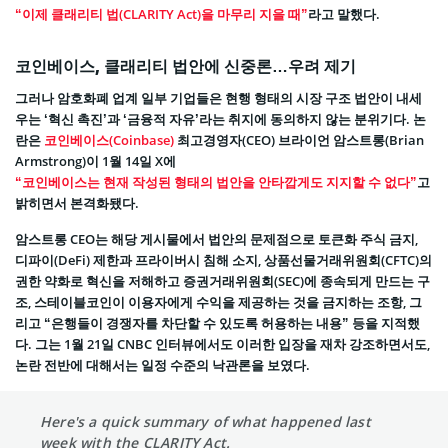
“이제 클래리티 법(CLARITY Act)을 마무리 지을 때”
라고 말했다.
코인베이스, 클래리티 법안에 신중론…우려 제기
그러나 암호화폐 업계 일부 기업들은 현행 형태의 시장 구조 법안이 내세
우는 ‘혁신 촉진’과 ‘금융적 자유’라는 취지에 동의하지 않는 분위기다. 논
란은
코인베이스(Coinbase)
최고경영자(CEO) 브라이언 암스트롱(Brian
Armstrong)이 1월 14일 X에
“코인베이스는 현재 작성된 형태의 법안을 안타깝게도 지지할 수 없다”
고
밝히면서 본격화됐다.
암스트롱 CEO는 해당 게시물에서 법안의 문제점으로 토큰화 주식 금지,
디파이(DeFi) 제한과 프라이버시 침해 소지, 상품선물거래위원회(CFTC)의
권한 약화로 혁신을 저해하고 증권거래위원회(SEC)에 종속되게 만드는 구
조, 스테이블코인이 이용자에게 수익을 제공하는 것을 금지하는 조항, 그
리고 “은행들이 경쟁자를 차단할 수 있도록 허용하는 내용” 등을 지적했
다. 그는 1월 21일 CNBC 인터뷰에서도 이러한 입장을 재차 강조하면서도,
논란 전반에 대해서는 일정 수준의 낙관론을 보였다.
Here's a quick summary of what happened last
week with the CLARITY Act.