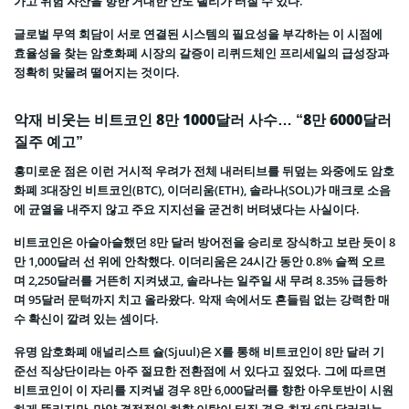
가고 위험 자산을 향한 거대한 안도 랠리가 터질 수 있다.
글로벌 무역 회담이 서로 연결된 시스템의 필요성을 부각하는 이 시점에
효율성을 찾는 암호화폐 시장의 갈증이 리퀴드체인 프리세일의 급성장과
정확히 맞물려 떨어지는 것이다.
악재 비웃는 비트코인 8만 1000달러 사수… “8만 6000달러
질주 예고”
흥미로운 점은 이런 거시적 우려가 전체 내러티브를 뒤덮는 와중에도 암호
화폐 3대장인 비트코인(BTC), 이더리움(ETH), 솔라나(SOL)가 매크로 소음
에 균열을 내주지 않고 주요 지지선을 굳건히 버텨냈다는 사실이다.
비트코인은 아슬아슬했던 8만 달러 방어전을 승리로 장식하고 보란 듯이 8
만 1,000달러 선 위에 안착했다. 이더리움은 24시간 동안 0.8% 슬쩍 오르
며 2,250달러를 거뜬히 지켜냈고, 솔라나는 일주일 새 무려 8.35% 급등하
며 95달러 문턱까지 치고 올라왔다. 악재 속에서도 흔들림 없는 강력한 매
수 확신이 깔려 있는 셈이다.
유명 암호화폐 애널리스트 슐(Sjuul)은 X를 통해 비트코인이 8만 달러 기
준선 직상단이라는 아주 절묘한 전환점에 서 있다고 짚었다. 그에 따르면
비트코인이 이 자리를 지켜낼 경우 8만 6,000달러를 향한 아우토반이 시원