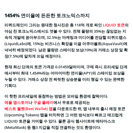
1454% 연이율에 든든한 토크노믹스까지
리퀴드체인이 그리는 원대한 청사진은 총 118억 개로 짜인
LIQUID 토큰
의
야심 찬 토크노믹스에서도 엿볼 수 있다. 전체 물량의 35%는 끊임없는 지
속적 개발에 쏟아부으며, 32.5%는 마케팅과 미디어를 전담할 리퀴드랩스
(LiquidLabs)에, 15%는 비즈니스 확장을 이끌 아쿠아볼트(AquaVault)에
넉넉히 배정되었다. 남은 물량은 스테이킹 보상(10%)과 거래소 상장 및 확
장(7.5%)에 알차게 쓰일 예정이다.
현재 최신 단계의 토큰 가격은 0.01459달러이며, 구매 즉시 프리세일 단계
에서부터 최대 1,454%라는 어마어마한 연이율(APY)의 스테이킹 보상을
누릴 수 있다. 거래소 상장 전 짜릿한 상승분을 미리 챙길 수 있는 완벽한
기회다.
이 핫한 프리세일에 동참하는 방법은 모바일 환경에 찰떡이다.
애플 앱스토어
나
구글 플레이
에서 무료로 제공되는
베스트 월렛(Best Wallet) 앱
을 다운로드한 뒤, 앱 내부의 출시 예정 토큰
(Upcoming Tokens) 탭을 터치하면 그 어떤 방식보다 빠르고 매끄럽게
LIQUID 토큰을 거머쥘 수 있다. 물론 공식 웹사이트에 메타마스크
(MetaMask) 등 웹3 지갑을 직접 연결하는 것도 환영이다.