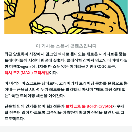
이 기사는 스폰서 콘텐츠입니다
최근 암호화폐 시장에서 밈코인 섹터로 돌아오는 새로운 내러티브를 좇는
트레이더들의 시선이 한곳에 꽂혔다. 클래식한 강아지 밈코인 테마에 아찔
한 디젠(Degen) 에너지를 한 스푼 얹은 이더리움 기반 ERC-20 토큰,
맥시 도지(MAXI) 프리세일
이다.
이 녀석의 마스코트는 남다르다. 고레버리지 트레이딩 문화를 온몸으로 뿜
어내는 근육질 시바이누가 레드불을 벌컥벌컥 마시며 “매도 따윈 절대 없
는” 독한 트레이딩 세션을 이어간다.
단순한 밈의 인기를 넘어 웹3 전문가
보치 크립토(Borch Crypto)
가 수개
월 전부터 입이 마르도록 고수익을 예측하며 확고한 신념을 보인 바로 그
프로젝트다.