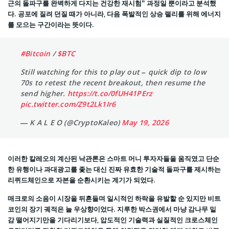
근의 돌파구를 완벽하게 다지는 건강한 재시험” 과정일 뿐이라고 분석했
다. 공포에 질려 던질 때가 아니라, 다음 폭발적인 상승 랠리를 위해 에너지
를 모으는 구간이라는 뜻이다.
#Bitcoin
/
$BTC
Still watching for this to play out – quick dip to low
70s to retest the recent breakout, then resume the
send higher.
https://t.co/0fUH41PErz
pic.twitter.com/Z9t2Lk1Ir6
— K A L E O (@CryptoKaleo)
May 19, 2026
이러한 칼레오의 계산된 낙관론은 스마트 머니 투자자들을 움직였고 단순
한 유행이나 과대광고를 좇는 대신 진짜 유효한 기술적 돌파구를 제시하는
리퀴드체인으로 자본을 순환시키는 계기가 되었다.
매크로의 소음이 시장을 뒤흔들며 일시적인 하락을 유발할 순 있지만 비트
코인의 장기 궤적은 늘 우상향이었다. 지루한 박스권에서 마냥 감나무 밑
감 떨어지기만을 기다리기보다, 압도적인 기술력과 실질적인 크로스체인