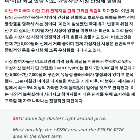
미·이란 외교 협상 시도, 가상자산 시장 안정세 뒷받침
이번 주 미국과 이란 고위 관계자들 간의 고위급 회담
이 재개됐다. 이번 회
담의 궁극적인 목적은 지역적 긴장을 완화하고 호르무즈 해협을 통한 선박
통항권을 명확히 하는 것이다. 이전에 발생했던 국제 유가 변동과 위험 자
산 기피 심리는 디지털 자산 시장에 영향을 미쳤으나, 최근의 외교적 움직
임은 가상자산 시장의 안정적인 가격 흐름과 맞물리고 있다. 비트코인은
현재 7만 8,000달러 선에서 거래 중이며 전체 가상자산 시장은 전반적으로
중립적인 톤을 유지한 채 소폭 우상향을 나타내고 있다.
시장 참여자들은 비트코인의 가격 응축 과정을 지속해서 추적하고 있다.
가상자산 분석가 단 크립토(Daan Crypto)는 현재 7만 8,000달러 부근과 7
만 6,500~7만 7,000달러 구간에 유동성 클러스터가 형성되어 있다고 분석
했다. 그는 며칠간 이어진 타이트한 박스권 거래 이후, 이 범위가 깨지는 시
점에서 최소 5% 이상의 가파른 가격 움직임이 일어날 것으로 관측했다. 이
는 대외적 불확실성이 사라지고 참여자들이 다음 단계를 위해 포지션을 재
구축할 때 자주 나타나는 전형적인 패턴이다.
$BTC
Some big clusters right around price.
Most notably: the ~$78K area and the $76.5K-$77K
area in the short term.