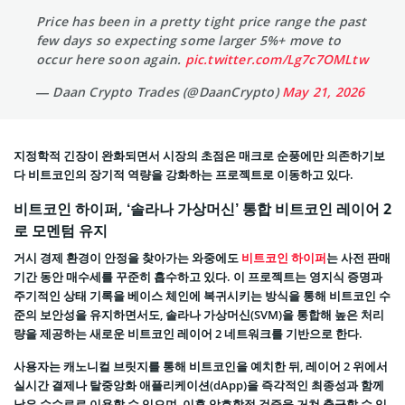
Price has been in a pretty tight price range the past
few days so expecting some larger 5%+ move to
occur here soon again.
pic.twitter.com/Lg7c7OMLtw
— Daan Crypto Trades (@DaanCrypto)
May 21, 2026
지정학적 긴장이 완화되면서 시장의 초점은 매크로 순풍에만 의존하기보
다 비트코인의 장기적 역량을 강화하는 프로젝트로 이동하고 있다.
비트코인 하이퍼, ‘솔라나 가상머신’ 통합 비트코인 레이어 2
로 모멘텀 유지
거시 경제 환경이 안정을 찾아가는 와중에도
비트코인 하이퍼
는 사전 판매
기간 동안 매수세를 꾸준히 흡수하고 있다. 이 프로젝트는 영지식 증명과
주기적인 상태 기록을 베이스 체인에 복귀시키는 방식을 통해 비트코인 수
준의 보안성을 유지하면서도, 솔라나 가상머신(SVM)을 통합해 높은 처리
량을 제공하는 새로운 비트코인 레이어 2 네트워크를 기반으로 한다.
사용자는 캐노니컬 브릿지를 통해 비트코인을 예치한 뒤, 레이어 2 위에서
실시간 결제나 탈중앙화 애플리케이션(dApp)을 즉각적인 최종성과 함께
낮은 수수료로 이용할 수 있으며, 이후 암호학적 검증을 거쳐 출금할 수 있