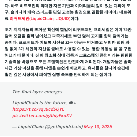
다. 바로 비트코인의 막대한 자본 기반과 이더리움의 깊이 있는 디파이 도
구, 솔라나의 쾌속 스피드를 단일 고성능 환경으로 결합한 레이어3 네트워
크
리퀴드체인(LiquidChain, LIQUID)
이다.
초기 지지자들의 뜨거운 확신에 힘입어 리퀴드체인 프리세일은 이미 75만
달러 모금을 훌쩍 넘어섰고 파죽지세로 80만 달러 고지를 향해 달려가는
중이다. 프로젝트가 이토록 시선을 끄는 이유는 번거롭고 위험한 랩핑 과
정 없이 3개 체인의 자산을 곧바로 사용할 수 있는 ‘통합 유동성 풀’을 구현
해냈기 때문이다. 신뢰 최소화 상태 검증과 크로스체인 증명이라는 탄탄한
기술력을 바탕으로 모든 트랜잭션은 안전하게 처리된다. 개발자들은 솔라
나급 가상 머신을 통해 디앱을 손쉽게 배포하고, 유저들은 찰나의 순간에
훨씬 깊은 시장에서 쾌적한 실행 속도를 만끽하게 되는 셈이다.
The final layer emerges.
LiquidChain is the future. 👁⟁
https://t.co/vqvBcdSQYC
pic.twitter.com/gAhIyFxdXV
— LiquidChain (@getliquidchain)
May 10, 2026