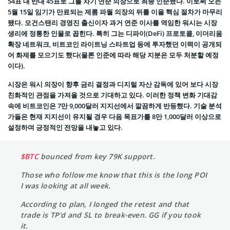
54표 대 반대 45표로 그를 차기 연준 의장으로 최종 인준했다. 이로써 오는
5월 15일 임기가 만료되는 제롬 파월 의장의 뒤를 이을 핵심 절차가 마무리
됐다. 모건스탠리 경영진 출신이자 과거 연준 이사를 역임한 워시는 시장
생리에 정통한 인물로 꼽힌다. 특히 그는 디파이(DeFi) 프로토콜, 이더리움
확장 네트워크, 비트코인 라이트닝 스타트업 등에 투자했던 이력이 공개되
어 화제를 모으기도 했다(물론 인준에 따라 해당 지분은 모두 처분할 예정
이다).
시장은 워시 의장이 향후 금리 결정과 디지털 자산 감독에 있어 보다 시장
친화적인 관점을 가져올 것으로 기대하고 있다. 이러한 정책 변화 기대감
속에 비트코인은 7만 9,000달러 지지선에서 깔끔하게 반등했다. 기술 분석
가들은 현재 지지선이 유지될 경우 다음 목표가를 8만 1,000달러 이상으로
설정하며 긍정적인 전망을 내놓고 있다.
$BTC
bounced from key 79K support.
Those who follow me know that this is the long POI
I was looking at all week.
According to plan, I longed the retest and that
trade is TP'd and SL to break-even. GG if you took
it.