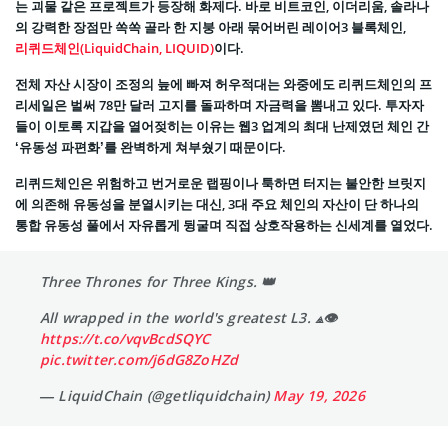
는 괴물 같은 프로젝트가 등장해 화제다. 바로 비트코인, 이더리움, 솔라나
의 강력한 장점만 쏙쏙 골라 한 지붕 아래 묶어버린 레이어3 블록체인,
리퀴드체인(LiquidChain, LIQUID)
이다.
전체 자산 시장이 조정의 늪에 빠져 허우적대는 와중에도 리퀴드체인의 프
리세일은 벌써 78만 달러 고지를 돌파하며 자금력을 뽐내고 있다. 투자자
들이 이토록 지갑을 열어젖히는 이유는 웹3 업계의 최대 난제였던 체인 간
‘유동성 파편화’를 완벽하게 쳐부쉈기 때문이다.
리퀴드체인은 위험하고 번거로운 랩핑이나 툭하면 터지는 불안한 브릿지
에 의존해 유동성을 분열시키는 대신, 3대 주요 체인의 자산이 단 하나의
통합 유동성 풀에서 자유롭게 뒹굴며 직접 상호작용하는 신세계를 열었다.
Three Thrones for Three Kings. 👑
All wrapped in the world's greatest L3. ⟁👁
https://t.co/vqvBcdSQYC
pic.twitter.com/j6dG8ZoHZd
— LiquidChain (@getliquidchain)
May 19, 2026