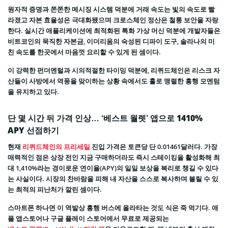
원자적 증명과 쫀쫀한 메시징 시스템 덕분에 거래 속도는 빛의 속도로 빨
라졌고 자본 효율성은 극대화됐으며 크로스체인 정산은 철통 보안을 자랑
한다. 실시간 애플리케이션에 최적화된 특화 가상 머신 덕분에 개발자들은
비트코인의 묵직한 자본금, 이더리움의 숙성된 디파이 도구, 솔라나의 미
친 속도를 한곳에서 마음껏 요리할 수 있게 된 셈이다.
이 강력한 펀더멘털과 시의적절한 타이밍 덕분에, 리퀴드체인은 리스크 자
산들이 사방에서 역풍을 맞이하는 상황 속에서도 홀로 맹렬한 흥행 모멘텀
을 유지하고 있다.
단 몇 시간 뒤 가격 인상… ‘베스트 월렛’ 앱으로 1410%
APY 선점하기
현재
리퀴드체인의 프리세일
진입 가격은 토큰당 단 0.01461달러다. 가장
매력적인 점은 상장 전인 지금 구매하더라도 즉시 스테이킹을 활성화해 최
대 1,410%라는 경이로운 연이율(APY)의 일일 보상을 복리로 챙길 수 있다
는 사실이다. 시장의 찬바람을 피해 내 자산을 스스로 복사하며 불릴 수 있
는 최적의 피난처가 깔린 셈이다.
스마트폰 하나면 이 역발상 흥행 버스에 올라타는 것도 식은 죽 먹기다. 애
플 앱스토어나 구글 플레이 스토어에서 무료로 제공되는