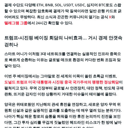
결제 수단도 다양해 ETH, BNB, SOL, USDT, USDC, 심지어 BTC로도 스왑
할 수 있으며 복잡한 암호화폐 결제가 딱 질색이라면 일반 은행 카드로 긁
어버려도 무방하다. 최신 소식과 끈끈한 커뮤니티의 열기는 공식
X
와
텔레그램 그룹
에서 24시간 확인할 수 있다.
트럼프-시진핑 베이징 회담의 나비효과… 거시 경제 안갯속
걷히나
스마트 머니가 이처럼 3대 네트워크를 연결하는 실용적인 인프라 종목으
로 빠르게 순환하는 이유는 글로벌 매크로 환경의 커다란 변화 조짐과 맞
닿아 있다.
이번 주 베이징에서는 그야말로 전 세계의 이목이 쏠린 초특급 이벤트,
도널드 트럼프 미국 대통령과 시진핑 중국 국가주석의 팽팽한 정상회담
이
펼쳐지고 있다. 무역 긴장부터 글로벌 AI 안전장치, 대만 정책, 반도체 규제
완화, 뜨거운 감자인 이란 상황까지 거대한 이슈들이 테이블에 올랐다.
양국은 위태로웠던 지난해의 관세 휴전을 연장하고, 새로운 양자 무역 위
원회 신설과 같은 실용적인 결과를 도출하는 데 매우 열려 있는 분위기다.
나아가 핵심 해운 항로의 숨통을 틔워줄 이란 휴전 논의까지 진전을 보인
다면, 그간 투자 심리를 무겁게 짓눌렀던 헤드라인 리스크가 한 방에 날아