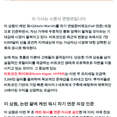
이 기사는 스폰서 콘텐츠입니다
미 상원이 케빈 워시(Kevin Warsh)를 차기 연방준비제도(Fed·연준) 의장
으로 인준하면서, 자산 가격에 우호적인 통화 정책이 펼쳐질 것이라는 기
대감에 시장이 들썩이고 있다. 비트코인은 최근의 변동성 속에서도 7만
9,000달러 선을 굳건히 지켜냈는데 이는 가상자산 시장에 대한 강력한 신
뢰의 표시로 해석된다.
눈에 띄는 흐름은 이른바 고래들의 움직임이다. 단순한 가격 상승을 넘어
실질적인 유틸리티를 제공하는 비트코인 생태계 프로젝트로 자본을 이동
시키고 있는 것이다. 그 중심에 있는
비트코인 하이퍼(Bitcoin Hyper, HYPER)
는 이번 주 프리세일 모금액
3,260만 달러를 돌파하며 독보적인 존재감을 드러내고 있다. 투자자들은
비트코인 기반의 가장 빠른 레이어 2 네트워크 구축에 베팅하며 매력적인
스테이킹 수익을 선점하는 모습이다.
미 상원, 논란 끝에 케빈 워시 차기 연준 의장 인준
미 상원은 이번 주 초
케빈 워시를 연준 이사로 승인
한 데 이어, 어제 찬성