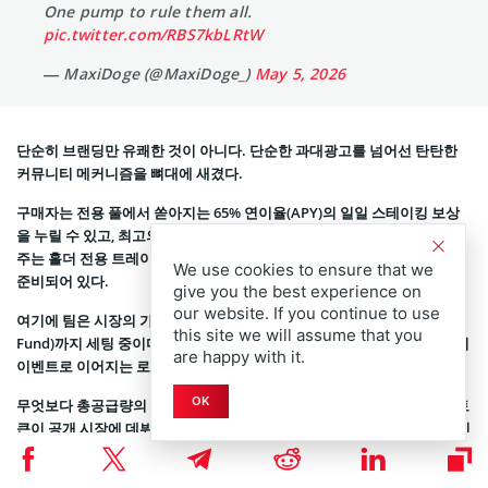
One pump to rule them all.
pic.twitter.com/RBS7kbLRtW
— MaxiDoge (@MaxiDoge_)
May 5, 2026
단순히 브랜딩만 유쾌한 것이 아니다. 단순한 과대광고를 넘어선 탄탄한
커뮤니티 메커니즘을 뼈대에 새겼다.
구매자는 전용 풀에서 쏟아지는 65% 연이율(APY)의 일일 스테이킹 보상
을 누릴 수 있고, 최고의 투자수익률(ROI) 성과자에게 짭짤한 보상을 안겨
주는 홀더 전용 트레이딩 콘테스트, 향후 선물 플랫폼과의 파트너십까지
We use cookies to ensure that we
준비되어 있다.
give you the best experience on
our website. If you continue to use
여기에 팀은 시장의 가시성과 유동성을 폭발시킬 내부 맥시 펀드(Maxi
this site we will assume that you
Fund)까지 세팅 중이다. 인플루언서 캠페인과 DEX 및 CEX 상장, 커뮤니티
are happy with it.
이벤트로 이어지는 로드맵은 매우 직관적이다.
OK
무엇보다 총공급량의 40%가 프리세일 구매자의 몫으로 예약되어 있어, 토
큰이 공개 시장에 데뷔할 때 초기 참여자들이 상승분의 알짜배기를 싹쓸이
할 수 있는 구조다.