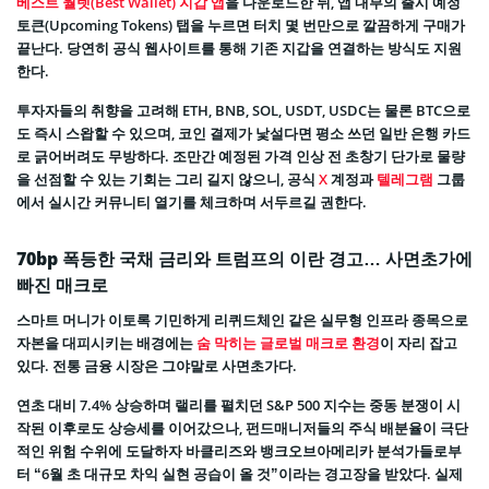
베스트 월렛(Best Wallet) 지갑 앱
을 다운로드한 뒤, 앱 내부의 출시 예정
토큰(Upcoming Tokens) 탭을 누르면 터치 몇 번만으로 깔끔하게 구매가
끝난다. 당연히 공식 웹사이트를 통해 기존 지갑을 연결하는 방식도 지원
한다.
투자자들의 취향을 고려해 ETH, BNB, SOL, USDT, USDC는 물론 BTC으로
도 즉시 스왑할 수 있으며, 코인 결제가 낯설다면 평소 쓰던 일반 은행 카드
로 긁어버려도 무방하다. 조만간 예정된 가격 인상 전 초창기 단가로 물량
을 선점할 수 있는 기회는 그리 길지 않으니, 공식
X
계정과
텔레그램
그룹
에서 실시간 커뮤니티 열기를 체크하며 서두르길 권한다.
70bp 폭등한 국채 금리와 트럼프의 이란 경고… 사면초가에
빠진 매크로
스마트 머니가 이토록 기민하게 리퀴드체인 같은 실무형 인프라 종목으로
자본을 대피시키는 배경에는
숨 막히는 글로벌 매크로 환경
이 자리 잡고
있다. 전통 금융 시장은 그야말로 사면초가다.
연초 대비 7.4% 상승하며 랠리를 펼치던 S&P 500 지수는 중동 분쟁이 시
작된 이후로도 상승세를 이어갔으나, 펀드매니저들의 주식 배분율이 극단
적인 위험 수위에 도달하자 바클리즈와 뱅크오브아메리카 분석가들로부
터 “6월 초 대규모 차익 실현 공습이 올 것”이라는 경고장을 받았다. 실제