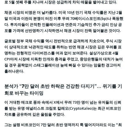
로 5월 셋째 주를 지나며 시장은 성급하게 차익 매물을 뱉어내고 있다.
채권 시장의 비명은 더 날카롭다. 미국 10년 만기 국채 수익률은 지난 2월
말 미국과 이란의 분쟁이 터진 이후 무려 70베이시스포인트(bp)나 폭등했
다. 투자자들이 끈적한 인플레이션과 연준의 기습적인 추가 금리 인상 공
포를 가격에 선반영하기 시작하면서 채권 시장이 잔뜩 얼어붙은 것이다.
글로벌 정부 국채 수익률 역시 전반적으로 급격하게 치솟으며, 주식 시장
이 상대적으로 낙관적인 태도를 취하는 반면 채권 시장은 깊은 우려를 표
명하는 전형적인 다이버전스를 여과 없이 보여준다. 설상가상으로 4월
CPI마저 시장에 지독한 안개와 충격을 주었고, 중앙은행들의 대처가 늦어
질 경우 꼼짝없이 스태그플레이션 늪에 빠질 수 있다는 암울한 경고마저
흘러나온다.
분석가 “7만 달러 초반 하락은 건강한 다지기”… 위기를 기
회로 바꾸는 타이밍
이 거대한 매크로 풍파 속에서 X에서 무려 73만 명이 넘는 유저들의 신뢰
를 받는 유명 애널리스트 크립토 칼레오(CryptoKaleo)는 최근 비트코인
차트를 공유하며 깊은 울림을 주었다.
그는 설령 비트코인이 7만 달러 초반 영역까지 툭 떨어지더라도 이는 “최