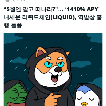
“5월엔 팔고 떠나라?”… ‘1410% APY’
내세운 리퀴드체인(LIQUID), 역발상 흥
행 돌풍