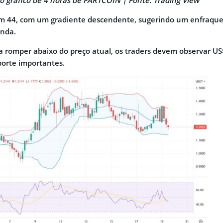
o gráfico de 4 horas de FARTCOIN | Fonte: Trading View
em 44, com um gradiente descendente, sugerindo um enfraq
inda.
da romper abaixo do preço atual, os traders devem observar U
porte importantes.