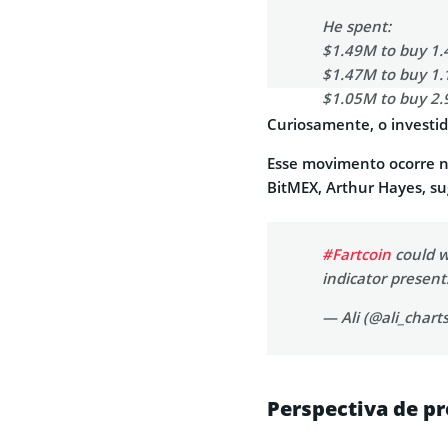
He spent:
$1.49M to buy 1
$1.47M to buy 1.
$1.05M to buy 2
$946K to buy 3
Curiosamente, o investid
$898K to buy 67
Esse movimento ocorre n
— Lookonchain (
BitMEX, Arthur Hayes, s
#Fartcoin
could w
indicator present
— Ali (@ali_chart
Perspectiva de p