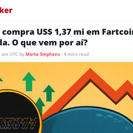
ker
o compra US$ 1,37 mi em Fartcoi
da. O que vem por aí?
6 am UTC
by
Marta Stephens
· 4 mins read