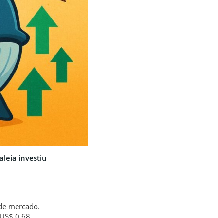
leia investiu
 de mercado.
 US$ 0,68.