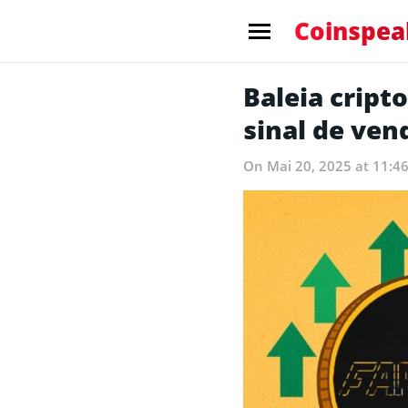
Coinspea
Baleia cript
sinal de ven
On Mai 20, 2025 at 11:4