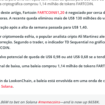
ia criptográfica comprou 1,14 milhão de tokens FARTCOIN.
este artigo, Fartcoin
FARTCOIN$1,20
é negociado por cerca 
horas. A recente queda eliminou mais de US$ 130 milhões do v
ação após a alta da semana passada para US$ 1,40.
 criptomoeda esfria, o popular analista cripto Ali Martinez a
orreção. Segundo o trader, o indicador TD Sequential no gráf
TCOIN.
alvo potencial de queda de US$ 0,98 ou até US$ 0,68 se a tendê
nal de baixa, uma baleia comprou 1,14 milhão de tokens FART
n da LookonChain, a baleia está envolvida em uma onda de 
 Solana
.
.86M to bet on Solana
#memecoins
—and is now up $658K.