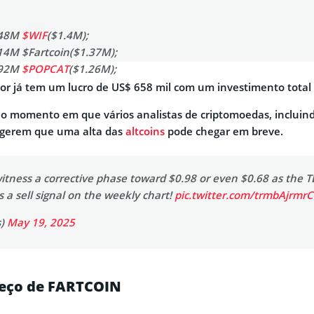
.48M
$WIF
($1.4M);
14M $Fartcoin($1.37M);
.92M
$POPCAT
($1.26M);
81M
$MEW
($1.21M);
or já tem um lucro de US$ 658 mil com um investimento total
.44B
$BONK
($1.28M).…
pic.twitter.com/UQq4XVJkqw
o momento em que vários analistas de criptomoedas, incluin
@lookonchain)
May 19, 2025
ugerem que uma alta das
altcoins
pode chegar em breve.
itness a corrective phase toward $0.98 or even $0.68 as the T
s a sell signal on the weekly chart!
pic.twitter.com/trmbAjrmrC
s)
May 19, 2025
reço de FARTCOIN