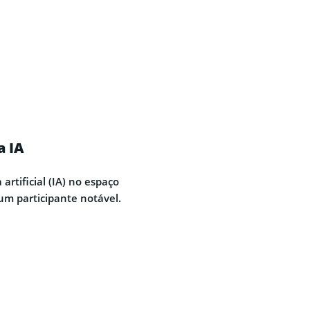
a IA
artificial (IA) no espaço
m participante notável.