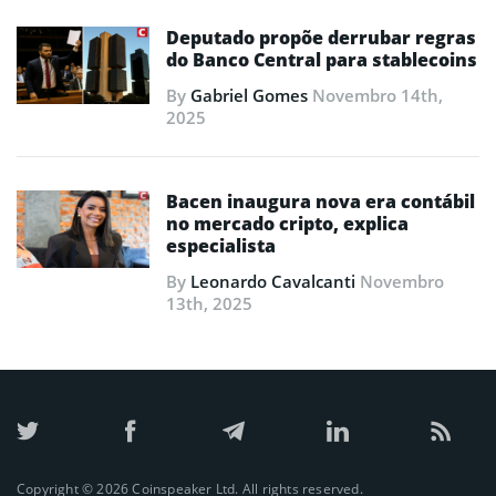
Deputado propõe derrubar regras
do Banco Central para stablecoins
By
Gabriel Gomes
Novembro 14th,
2025
Bacen inaugura nova era contábil
no mercado cripto, explica
especialista
By
Leonardo Cavalcanti
Novembro
13th, 2025
Copyright © 2026 Coinspeaker Ltd. All rights reserved.