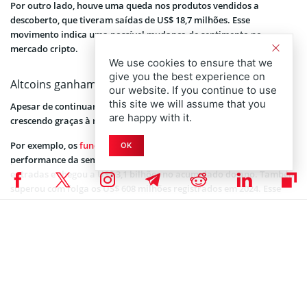
Por outro lado, houve uma queda nos produtos vendidos a
descoberto, que tiveram saídas de US$ 18,7 milhões. Esse
movimento indica uma possível mudança de sentimento no
mercado cripto.
We use cookies to ensure that we
give you the best experience on
Altcoins ganham espaço
our website. If you continue to use
this site we will assume that you
Apesar de continuarem bem atrás do BTC, as altcoins vêm
are happy with it.
crescendo graças à maior oferta de produtos.
Por exemplo, os
fundos de XRP
tiveram a segunda melhor
OK
performance da semana. O token recebeu US$ 245 milhões em
entradas e chegou a US$ 3,1 bilhões no acumulado do ano. Também
superou com folga os US$ 608 milhões registrados em 2024. Esse
crescimento mostra como os fundos de criptomoedas estão se
diversificando para além do Bitcoin.
Em seguida, a Chainlink também chamou a atenção. O ativo
recebeu US$ 52,8 milhões na semana. Aliás, esse foi o maior fluxo já
registrado para produtos baseados em LINK, com o desempenho
superando o do Ethereum no mesmo período.