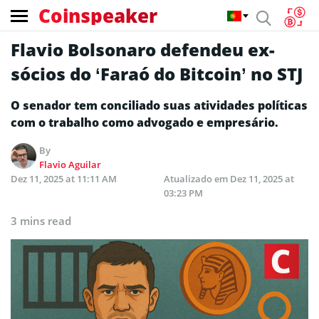
Coinspeaker
Flavio Bolsonaro defendeu ex-
sócios do ‘Faraó do Bitcoin’ no STJ
O senador tem conciliado suas atividades políticas
com o trabalho como advogado e empresário.
By
Flavio Aguilar
Dez 11, 2025 at 11:11 AM
Atualizado em
Dez 11, 2025 at
03:23 PM
3 mins read