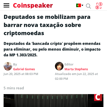
Coinspeaker
Deputados se mobilizam para
barrar nova taxação sobre
criptomoedas
Deputados da ‘bancada cripto’ propõem emendas
para eliminar, ou pelo menos diminuir, o impacto
da MP 1.303/2025.
By
Editor
Gabriel Gomes
Marta Stephens
Jun 20, 2025 at 08:03 PM
Atualizado em
Jun 22, 2025 at
02:00 PM
5 mins read