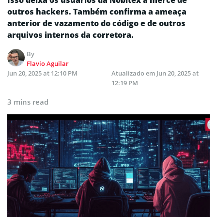
Isso deixa os usuários da Nobitex à mercê de
outros hackers. Também confirma a ameaça
anterior de vazamento do código e de outros
arquivos internos da corretora.
By
Flavio Aguilar
Jun 20, 2025 at 12:10 PM
Atualizado em
Jun 20, 2025 at
12:19 PM
3 mins read