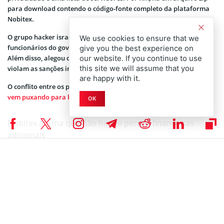
para download contendo o código-fonte completo da plataforma
Nobitex.
O grupo hacker israelense afirmou ter atacado a corretora porque
We use cookies to ensure that we
funcionários do governo iraniano estariam utilizando a Nobitex.
give you the best experience on
Além disso, alegou que a corretora participou de atividades que
our website. If you continue to use
this site we will assume that you
violam as sanções internacionais impostas ao Irã.
are happy with it.
O conflito entre os países
vem puxando para baixo a cotação de diversas criptomoedas
.
OK
Nobitex afirma que não houve perdas financeiras
adicionais
No dia 19 de junho, a empresa informou que não houve mais
perdas financeiras. Também afirmou que deve restabelecer os
serviços em cinco dias.
No entanto, a bolsa reconheceu que o progresso está sendo
prejudicado por interrupções na internet relacionadas aos ataques
das forças israelenses.