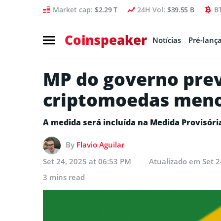
Market cap:
$2.29 T
24H Vol:
$39.55 B
B
Coinspeaker
Notícias
Pré-lanç
MP do governo pre
criptomoedas men
A medida será incluída na Medida Provisória
By
Flavio Aguilar
Set 24, 2025 at 06:53 PM
Atualizado em
Set 2
3 mins read