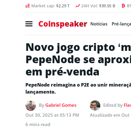
Market cap:
$2.29 T
24H Vol:
$39.55 B
B
Coinspeaker
Notícias
Pré-lanç
Novo jogo cripto ‘m
PepeNode se aprox
em pré-venda
PepeNode reimagina o P2E ao unir mineração
lançamento.
By
Gabriel Gomes
Edited by
Fla
Out 30, 2025 at 05:13 PM
Atualizado em
Out 
6 mins read