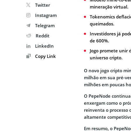
Twitter
mineração virtual.
Instagram
Tokenomics deflac
queimados.
Telegram
Investidores já po
Reddit
de 600%.
LinkedIn
Jogo promete unir d
Copy Link
universo cripto.
O novo jogo cripto m
milhão em sua pré-ve
milhões em poucas ho
O PepeNode continua g
enxergam como o próx
reinventa o processo 
altamente competitiv
Em resumo, o PepeNod