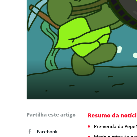
Partilha este artigo
Resumo da notíci
Pré-venda do PepeN
Facebook
Modelo mine-to-ear