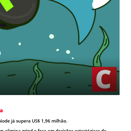
a
ode já supera US$ 1,96 milhão.
n elimina grind e foca em decisões estratégicas de