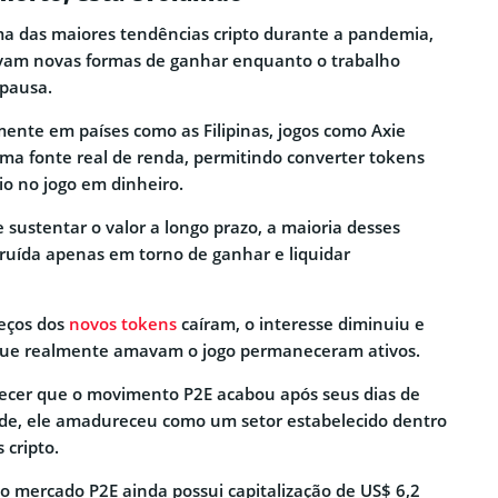
a das maiores tendências cripto durante a pandemia,
am novas formas de ganhar enquanto o trabalho
 pausa.
mente em países como as Filipinas, jogos como Axie
uma fonte real de renda, permitindo converter tokens
io no jogo em dinheiro.
 sustentar o valor a longo prazo, a maioria desses
truída apenas em torno de ganhar e liquidar
reços dos
novos tokens
caíram, o interesse diminuiu e
que realmente amavam o jogo permaneceram ativos.
recer que o movimento P2E acabou após seus dias de
dade, ele amadureceu como um setor estabelecido dentro
 cripto.
o mercado P2E ainda possui capitalização de US$ 6,2