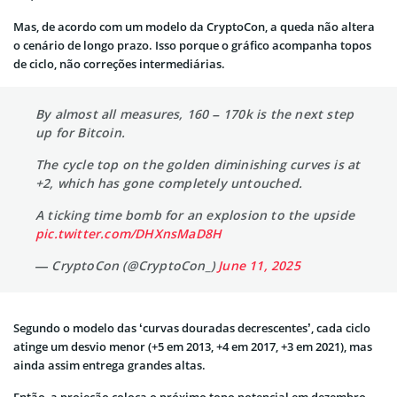
Mas, de acordo com um modelo da CryptoCon, a queda não altera
o cenário de longo prazo. Isso porque o gráfico acompanha topos
de ciclo, não correções intermediárias.
By almost all measures, 160 – 170k is the next step
up for Bitcoin.
The cycle top on the golden diminishing curves is at
+2, which has gone completely untouched.
A ticking time bomb for an explosion to the upside
pic.twitter.com/DHXnsMaD8H
— CryptoCon (@CryptoCon_)
June 11, 2025
Segundo o modelo das ‘curvas douradas decrescentes’, cada ciclo
atinge um desvio menor (+5 em 2013, +4 em 2017, +3 em 2021), mas
ainda assim entrega grandes altas.
Então, a projeção coloca o próximo topo potencial em dezembro,