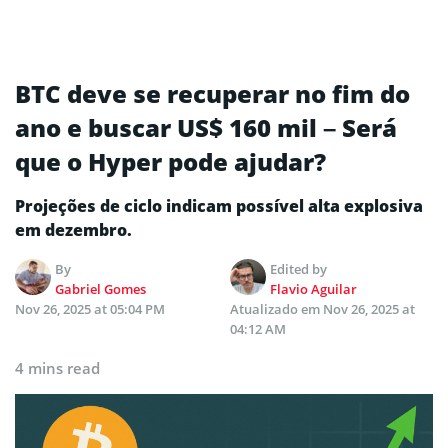
BTC deve se recuperar no fim do
ano e buscar US$ 160 mil – Será
que o Hyper pode ajudar?
Projeções de ciclo indicam possível alta explosiva
em dezembro.
By
Edited by
Gabriel Gomes
Flavio Aguilar
Nov 26, 2025 at 05:04 PM
Atualizado em
Nov 26, 2025 at
04:12 AM
4 mins read