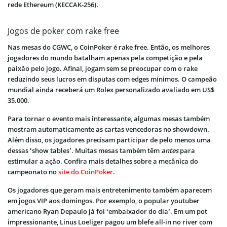
rede Ethereum (KECCAK-256).
Jogos de poker com rake free
Nas mesas do CGWC, o CoinPoker é rake free. Então, os melhores
jogadores do mundo batalham apenas pela competição e pela
paixão pelo jogo. Afinal, jogam sem se preocupar com o rake
reduzindo seus lucros em disputas com edges mínimos. O campeão
mundial ainda receberá um Rolex personalizado avaliado em US$
35.000.
Para tornar o evento mais interessante, algumas mesas também
mostram automaticamente as cartas vencedoras no showdown.
Além disso, os jogadores precisam participar de pelo menos uma
dessas ‘show tables’. Muitas mesas também têm
antes
para
estimular a ação. Confira mais detalhes sobre a mecânica do
campeonato no
site do CoinPoker
.
Os jogadores que geram mais entretenimento também aparecem
em jogos VIP aos domingos. Por exemplo, o popular youtuber
americano Ryan Depaulo já foi ‘embaixador do dia’. Em um pot
impressionante, Linus Loeliger pagou um blefe all-in no river com