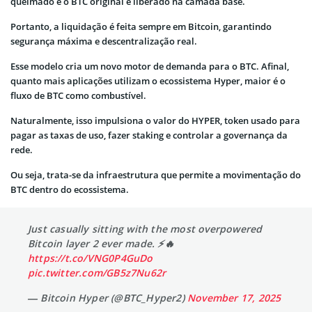
queimado e o BTC original é liberado na camada base.
Portanto, a liquidação é feita sempre em Bitcoin, garantindo
segurança máxima e descentralização real.
Esse modelo cria um novo motor de demanda para o BTC. Afinal,
quanto mais aplicações utilizam o ecossistema Hyper, maior é o
fluxo de BTC como combustível.
Naturalmente, isso impulsiona o valor do HYPER, token usado para
pagar as taxas de uso, fazer staking e controlar a governança da
rede.
Ou seja, trata-se da infraestrutura que permite a movimentação do
BTC dentro do ecossistema.
Just casually sitting with the most overpowered
Bitcoin layer 2 ever made. ⚡️🔥
https://t.co/VNG0P4GuDo
pic.twitter.com/GB5z7Nu62r
— Bitcoin Hyper (@BTC_Hyper2)
November 17, 2025