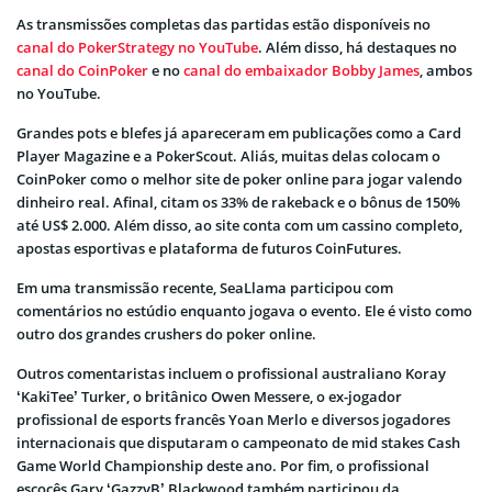
As transmissões completas das partidas estão disponíveis no
canal do PokerStrategy no YouTube
. Além disso, há destaques no
canal do CoinPoker
e no
canal do embaixador Bobby James
, ambos
no YouTube.
Grandes pots e blefes já apareceram em publicações como a Card
Player Magazine e a PokerScout. Aliás, muitas delas colocam o
CoinPoker como o melhor site de poker online para jogar valendo
dinheiro real. Afinal, citam os 33% de rakeback e o bônus de 150%
até US$ 2.000. Além disso, ao site conta com um cassino completo,
apostas esportivas e plataforma de futuros CoinFutures.
Em uma transmissão recente, SeaLlama participou com
comentários no estúdio enquanto jogava o evento. Ele é visto como
outro dos grandes crushers do poker online.
Outros comentaristas incluem o profissional australiano Koray
‘KakiTee’ Turker, o britânico Owen Messere, o ex-jogador
profissional de esports francês Yoan Merlo e diversos jogadores
internacionais que disputaram o campeonato de mid stakes Cash
Game World Championship deste ano. Por fim, o profissional
escocês Gary ‘GazzyB’ Blackwood também participou da