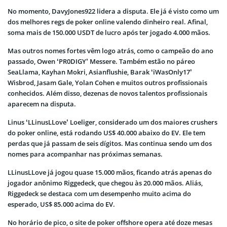
No momento, DavyJones922 lidera a disputa. Ele já é visto como um
dos melhores regs de poker online valendo dinheiro real. Afinal,
soma mais de 150.000 USDT de lucro após ter jogado 4.000 mãos.
Mas outros nomes fortes vêm logo atrás, como o campeão do ano
passado, Owen ‘PR0DIGY’ Messere. Também estão no páreo
SeaLlama, Kayhan Mokri, Asianflushie, Barak ‘iWasOnly17’
Wisbrod, Jasam Gale, Yolan Cohen e muitos outros profissionais
conhecidos. Além disso, dezenas de novos talentos profissionais
aparecem na disputa.
Linus ‘LLinusLLove’ Loeliger, considerado um dos maiores crushers
do poker online, está rodando US$ 40.000 abaixo do EV. Ele tem
perdas que já passam de seis dígitos. Mas continua sendo um dos
nomes para acompanhar nas próximas semanas.
LLinusLLove já jogou quase 15.000 mãos, ficando atrás apenas do
jogador anônimo Riggedeck, que chegou às 20.000 mãos. Aliás,
Riggedeck se destaca com um desempenho muito acima do
esperado, US$ 85.000 acima do EV.
No horário de pico, o site de poker offshore opera até doze mesas