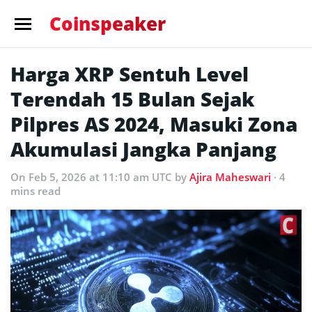
Coinspeaker
Harga XRP Sentuh Level
Terendah 15 Bulan Sejak
Pilpres AS 2024, Masuki Zona
Akumulasi Jangka Panjang
On Feb 5, 2026 at 11:10 am UTC
by
Ajira Maheswari
· 4
mins read