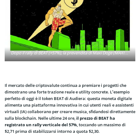
Dopo il rally di BEAT (+57%), la prevendita di Maxi Doge (MAXI) supera $4,8 milioni con staking fino al 65% APY.
Il mercato delle criptovalute continua a premiare i progetti che
dimostrano una forte trazione reale e utility concrete. L’esempio
perfetto di oggi è il token BEAT di Audiera: questa moneta digitale
alimenta una piattaforma innovativa in cui utenti reali e assistenti
virtuali (IA) collaborano per creare musica, sfidandosi direttamente
sulla blockchain. Nelle ultime 24 ore,
il prezzo di BEAT ha
registrato un rally verticale del 57%
, toccando un massimo di
$2,71 prima di stabilizzarsi intorno a quota $2,30.