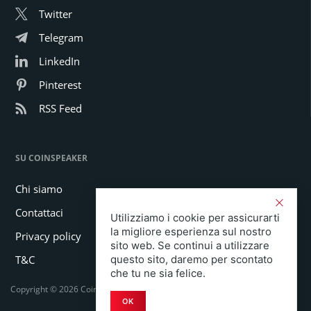
Twitter
Telegram
LinkedIn
Pinterest
RSS Feed
SU COINSPEAKER
Chi siamo
Contattaci
Utilizziamo i cookie per assicurarti
la migliore esperienza sul nostro
Privacy policy
sito web. Se continui a utilizzare
T&C
questo sito, daremo per scontato
che tu ne sia felice.
Copyright © 2026 Coinspeaker LTD. All rights reserved.
OK