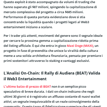
Questo exploit è stato accompagnato da volumi di trading che
hanno superato gli $87 milioni, spingendo la capitalizzazione di
mercato complessiva del progetto a circa $685 milioni.
Performance di questa portata evidenziano dove si stia
concentrando la liquidità quando i progetti legati al Web3
entertainment iniziano a scalare.
Per i trader più attenti, movimenti del genere sono il segnale ideale
per cercare la prossima gemma a capitalizzazione ridotta prima
del listing ufficiale. È qui che entra in gioco
Maxi Doge (MAXI)
, un
progetto in fase di prevendita che unisce la viralità della cultura
meme a una solida architettura finanziaria, pensata per premiare i
primi sostenitori attraverso lo staking e vantaggi esclusivi.
L’Analisi On-Chain: Il Rally di Audiera (BEAT) Valida
il Web3 Entertainment
L’ultimo balzo di prezzo di BEAT
non è un semplice picco
speculativo di breve durata. I dati on-chain indicano che negli
ultimi 30 giorni si è registrato un afflusso costante di nuovi wallet
attivi, un segnale inequivocabile di un reale coinvolgimento della
community. Questo tasso di fidelizzazione suggerisce che gli utenti