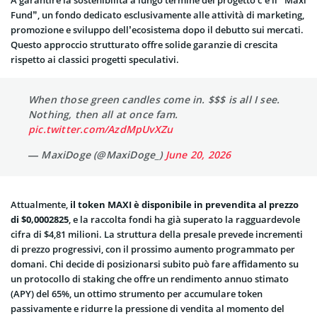
Fund”, un fondo dedicato esclusivamente alle attività di marketing,
promozione e sviluppo dell’ecosistema dopo il debutto sui mercati.
Questo approccio strutturato offre solide garanzie di crescita
rispetto ai classici progetti speculativi.
When those green candles come in. $$$ is all I see.
Nothing, then all at once fam.
pic.twitter.com/AzdMpUvXZu
— MaxiDoge (@MaxiDoge_)
June 20, 2026
Attualmente,
il token MAXI è disponibile in prevendita al prezzo
di $0,0002825
, e la raccolta fondi ha già superato la ragguardevole
cifra di $4,81 milioni. La struttura della presale prevede incrementi
di prezzo progressivi, con il prossimo aumento programmato per
domani. Chi decide di posizionarsi subito può fare affidamento su
un protocollo di staking che offre un rendimento annuo stimato
(APY) del 65%, un ottimo strumento per accumulare token
passivamente e ridurre la pressione di vendita al momento del