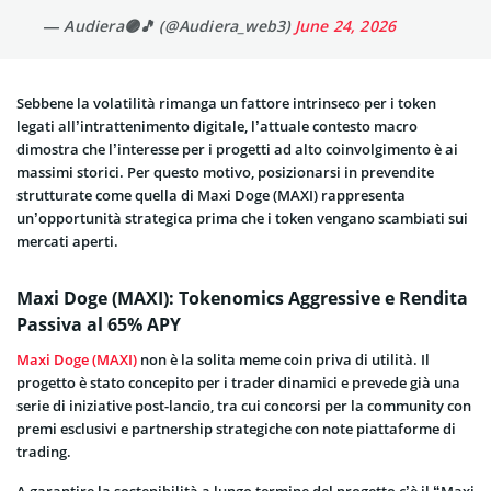
— Audiera🟣🎵 (@Audiera_web3)
June 24, 2026
Sebbene la volatilità rimanga un fattore intrinseco per i token
legati all’intrattenimento digitale, l’attuale contesto macro
dimostra che l’interesse per i progetti ad alto coinvolgimento è ai
massimi storici. Per questo motivo, posizionarsi in prevendite
strutturate come quella di Maxi Doge (MAXI) rappresenta
un’opportunità strategica prima che i token vengano scambiati sui
mercati aperti.
Maxi Doge (MAXI): Tokenomics Aggressive e Rendita
Passiva al 65% APY
Maxi Doge (MAXI)
non è la solita meme coin priva di utilità. Il
progetto è stato concepito per i trader dinamici e prevede già una
serie di iniziative post-lancio, tra cui concorsi per la community con
premi esclusivi e partnership strategiche con note piattaforme di
trading.
A garantire la sostenibilità a lungo termine del progetto c’è il “Maxi