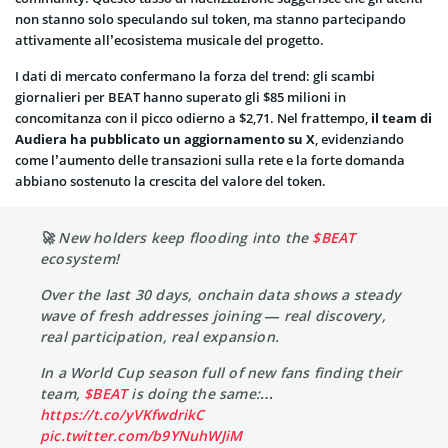
non stanno solo speculando sul token, ma stanno partecipando
attivamente all’ecosistema musicale del progetto.
I dati di mercato confermano la forza del trend: gli scambi
giornalieri per BEAT hanno superato gli $85 milioni in
concomitanza con il picco odierno a $2,71. Nel frattempo,
il team di
Audiera ha pubblicato un aggiornamento su X
, evidenziando
come l’aumento delle transazioni sulla rete e la forte domanda
abbiano sostenuto la crescita del valore del token.
🚀 New holders keep flooding into the
$BEAT
ecosystem!
Over the last 30 days, onchain data shows a steady
wave of fresh addresses joining — real discovery,
real participation, real expansion.
In a World Cup season full of new fans finding their
team,
$BEAT
is doing the same:…
https://t.co/yVKfwdrikC
pic.twitter.com/b9YNuhWJiM