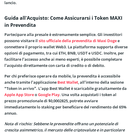
lancio.
Guida all’Acquisto: Come Assicurarsi i Token MAXI
in Prevendita
Partecipare alla presale è estremamente semplice. Gli investitori
possono visitare il
sito ufficiale della prevendita di Maxi Doge
e
connettere il proprio wallet Web3. La piattaforma supporta diverse
opzioni di pagamento, tra cui ETH, BNB, USDT e USDC. Inoltre, per
facilitare l’accesso anche ai meno esperti, è possibile completare
l’acquisto direttamente con carta di credito o di debito.
Per chi preferisce operare da mobile, la prevendita è accessibile
anche tramite l’applicazione
Best Wallet
, all’interno della sezione
“Token in arrivo”. L’app Best Wallet è scaricabile gratuitamente da
Apple App Store
o
Google Play
. Una volta acquistati i token al
prezzo promozionale di $0,0002825, potrete avviare
immediatamente lo staking per beneficiare del rendimento del 65%
annuo.
Nota di rischio: Sebbene le prevendite offrano un potenziale di
crescita asimmetrico, il mercato delle criptovalute e in particolare