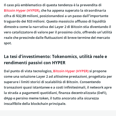
Il caso più emblematico di questa tendenza è la prevendita di
Bitcoin Hyper (HYPER)
, che ha appena superato la straordinaria
cifra di $32,89 milioni, posizionandosi a un passo dall’importante
traguardo dei $33 milioni. Questo massiccio afflusso di liquidità
dimostra come la narrativa dei Layer 2 di Bitcoin stia diventando il
vero catalizzatore di valore per il prossimo ciclo, offrendo un’utilità
reale che prescinde dalle fluttuazioni di breve termine del mercato
spot.
La tesi d’investimento: Tokenomics, utilità reale e
rendimenti passivi con HYPER
Dal punto di vista tecnologico,
Bitcoin Hyper (HYPER)
si propone
come una soluzione Layer 2 ad altissime prestazioni, progettata per
superare i limiti storici di scalabilità di Bitcoin. Consentendo
transazioni quasi istantanee e a costi infinitesimali, il network apre
la strada a pagamenti quotidiani, finanza decentralizzata (DeFi),
dApp e persino meme token, il tutto ancorato alla sicurezza
inscalfibile della blockchain principale.