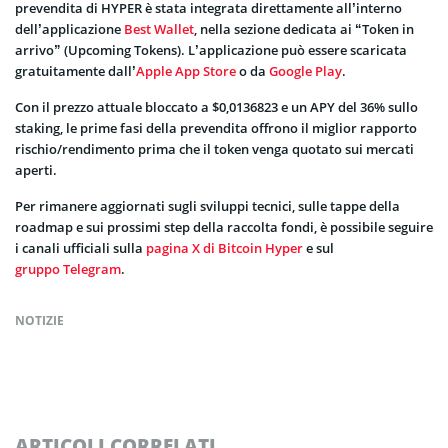
prevendita di HYPER è stata integrata direttamente all’interno
dell’applicazione
Best Wallet
, nella sezione dedicata ai “Token in
arrivo” (Upcoming Tokens). L’applicazione può essere scaricata
gratuitamente dall’
Apple App Store
o da
Google Play
.
Con il prezzo attuale bloccato a $0,0136823 e un APY del 36% sullo
staking, le prime fasi della prevendita offrono il miglior rapporto
rischio/rendimento prima che il token venga quotato sui mercati
aperti.
Per rimanere aggiornati sugli sviluppi tecnici, sulle tappe della
roadmap e sui prossimi step della raccolta fondi, è possibile seguire
i canali ufficiali sulla
pagina X di Bitcoin Hyper
e sul
gruppo Telegram
.
NOTIZIE
ARTICOLI CORRELATI