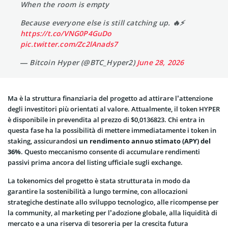
When the room is empty
Because everyone else is still catching up. 🔥⚡️
https://t.co/VNG0P4GuDo
pic.twitter.com/Zc2lAnads7
— Bitcoin Hyper (@BTC_Hyper2)
June 28, 2026
Ma è la struttura finanziaria del progetto ad attirare l’attenzione
degli investitori più orientati al valore. Attualmente, il token HYPER
è disponibile in prevendita al prezzo di $0,0136823. Chi entra in
questa fase ha la possibilità di mettere immediatamente i token in
staking, assicurandosi
un rendimento annuo stimato (APY) del
36%
. Questo meccanismo consente di accumulare rendimenti
passivi prima ancora del listing ufficiale sugli exchange.
La tokenomics del progetto è stata strutturata in modo da
garantire la sostenibilità a lungo termine, con allocazioni
strategiche destinate allo sviluppo tecnologico, alle ricompense per
la community, al marketing per l’adozione globale, alla liquidità di
mercato e a una riserva di tesoreria per la crescita futura