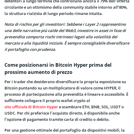
detentori a lungo termine che controllano ancora il 79% dell’offerta
circolante e un ottimismo della community stabile intorno all’80%,
la struttura rialzista di lungo periodo rimane intatta.
Nota di rischio per gli investitori: Sebbene i Layer 2 rappresentino
una delle narrative più calde del Web3, investire in asset in fase di
prevendita comporta rischi intrinseci legati alla volatilità del
mercato e alla liquidità iniziale. È sempre consigliabile diversificare
il portafoglio con prudenza.
Come posizionarsi in Bitcoin Hyper prima del
prossimo aumento di prezzo
Per i trader che desiderano diversificare la propria esposizione su
Bitcoin puntando su un moltiplicatore di valore come HYPER, il
processo di partecipazione alla prevendita è lineare e accessibile. È
sufficiente collegare il proprio wallet crypto al
sito ufficiale di Bitcoin Hyper
e scambiare ETH, BNB, SOL, USDT o
USDC. Per chi preferisce l’acquisto directo, è disponibile anche
l’opzione di pagamento tramite carta di credito o debito.
Per una gestione ottimale del portafoglio da dispositivi mobili, la