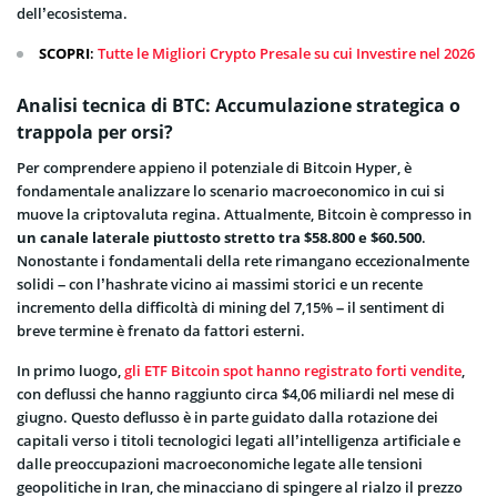
dell’ecosistema.
SCOPRI
:
Tutte le Migliori Crypto Presale su cui Investire nel 2026
Analisi tecnica di BTC: Accumulazione strategica o
trappola per orsi?
Per comprendere appieno il potenziale di Bitcoin Hyper, è
fondamentale analizzare lo scenario macroeconomico in cui si
muove la criptovaluta regina. Attualmente, Bitcoin è compresso in
un canale laterale piuttosto stretto tra $58.800 e $60.500
.
Nonostante i fondamentali della rete rimangano eccezionalmente
solidi – con l’hashrate vicino ai massimi storici e un recente
incremento della difficoltà di mining del 7,15% – il sentiment di
breve termine è frenato da fattori esterni.
In primo luogo,
gli ETF Bitcoin spot hanno registrato forti vendite
,
con deflussi che hanno raggiunto circa $4,06 miliardi nel mese di
giugno. Questo deflusso è in parte guidato dalla rotazione dei
capitali verso i titoli tecnologici legati all’intelligenza artificiale e
dalle preoccupazioni macroeconomiche legate alle tensioni
geopolitiche in Iran, che minacciano di spingere al rialzo il prezzo