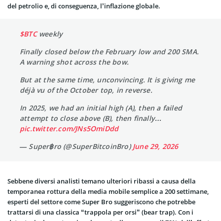
del petrolio e, di conseguenza, l’inflazione globale.
$BTC
weekly
Finally closed below the February low and 200 SMA.
A warning shot across the bow.
But at the same time, unconvincing. It is giving me
déjà vu of the October top, in reverse.
In 2025, we had an initial high (A), then a failed
attempt to close above (B), then finally…
pic.twitter.com/JNs5OmiDdd
— Super฿ro (@SuperBitcoinBro)
June 29, 2026
Sebbene diversi analisti temano ulteriori ribassi a causa della
temporanea rottura della media mobile semplice a 200 settimane,
esperti del settore come Super Bro suggeriscono che potrebbe
trattarsi di una classica “trappola per orsi” (bear trap). Con i