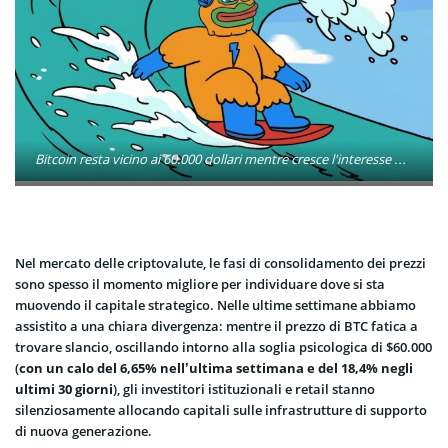
Bitcoin resta vicino ai 60.000 dollari mentre cresce l'interesse per i Layer 2. Intanto la prevendita di Bitcoin Hyper supera i 32,9 milioni di dollari, attirando investitori in cerca di nuove opportunità.
Nel mercato delle criptovalute, le fasi di consolidamento dei prezzi
sono spesso il momento migliore per individuare dove si sta
muovendo il capitale strategico. Nelle ultime settimane abbiamo
assistito a una chiara divergenza: mentre il prezzo di BTC fatica a
trovare slancio, oscillando intorno alla soglia psicologica di $60.000
(
con un calo del 6,65% nell’ultima settimana e del 18,4% negli
ultimi 30 giorni
), gli investitori istituzionali e retail stanno
silenziosamente allocando capitali sulle infrastrutture di supporto
di nuova generazione.