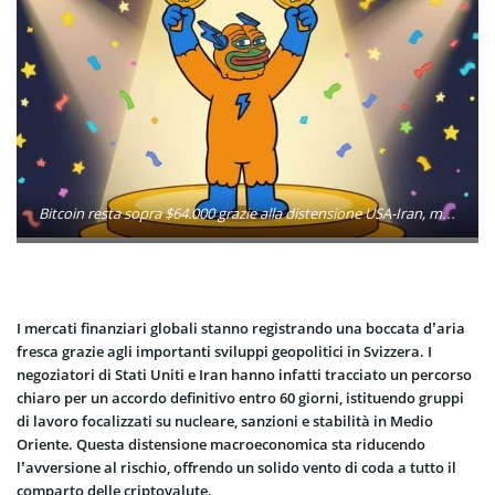
Bitcoin resta sopra $64.000 grazie alla distensione USA-Iran, mentre la prevendita di Bitcoin Hyper supera $32,8 milioni e punta a rivoluzionare i Layer 2 di BTC.
I mercati finanziari globali stanno registrando una boccata d’aria
fresca grazie agli importanti sviluppi geopolitici in Svizzera. I
negoziatori di Stati Uniti e Iran hanno infatti tracciato un percorso
chiaro per un accordo definitivo entro 60 giorni, istituendo gruppi
di lavoro focalizzati su nucleare, sanzioni e stabilità in Medio
Oriente. Questa distensione macroeconomica sta riducendo
l’avversione al rischio, offrendo un solido vento di coda a tutto il
comparto delle criptovalute.