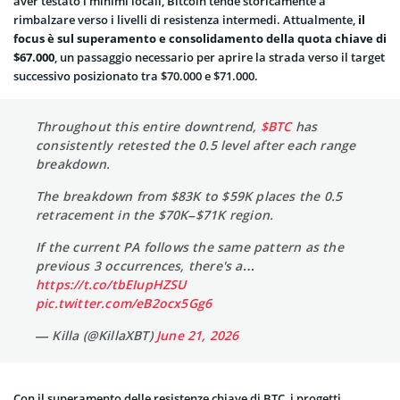
aver testato i minimi locali, Bitcoin tende storicamente a
rimbalzare verso i livelli di resistenza intermedi. Attualmente,
il
focus è sul superamento e consolidamento della quota chiave di
$67.000
, un passaggio necessario per aprire la strada verso il target
successivo posizionato tra $70.000 e $71.000.
Throughout this entire downtrend,
$BTC
has
consistently retested the 0.5 level after each range
breakdown.
The breakdown from $83K to $59K places the 0.5
retracement in the $70K–$71K region.
If the current PA follows the same pattern as the
previous 3 occurrences, there's a…
https://t.co/tbEIupHZSU
pic.twitter.com/eB2ocx5Gg6
— Killa (@KillaXBT)
June 21, 2026
Con il superamento delle resistenze chiave di BTC, i progetti