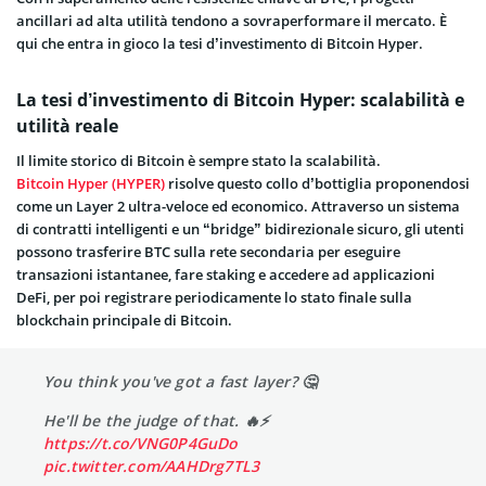
ancillari ad alta utilità tendono a sovraperformare il mercato. È
qui che entra in gioco la tesi d’investimento di Bitcoin Hyper.
La tesi d’investimento di Bitcoin Hyper: scalabilità e
utilità reale
Il limite storico di Bitcoin è sempre stato la scalabilità.
Bitcoin Hyper (HYPER)
risolve questo collo d’bottiglia proponendosi
come un Layer 2 ultra-veloce ed economico. Attraverso un sistema
di contratti intelligenti e un “bridge” bidirezionale sicuro, gli utenti
possono trasferire BTC sulla rete secondaria per eseguire
transazioni istantanee, fare staking e accedere ad applicazioni
DeFi, per poi registrare periodicamente lo stato finale sulla
blockchain principale di Bitcoin.
You think you've got a fast layer? 🤔
He'll be the judge of that. 🔥⚡️
https://t.co/VNG0P4GuDo
pic.twitter.com/AAHDrg7TL3