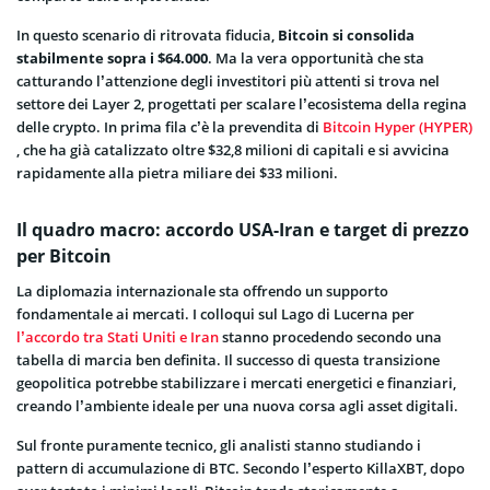
In questo scenario di ritrovata fiducia,
Bitcoin si consolida
stabilmente sopra i $64.000
. Ma la vera opportunità che sta
catturando l’attenzione degli investitori più attenti si trova nel
settore dei Layer 2, progettati per scalare l’ecosistema della regina
delle crypto. In prima fila c’è la prevendita di
Bitcoin Hyper (HYPER)
, che ha già catalizzato oltre $32,8 milioni di capitali e si avvicina
rapidamente alla pietra miliare dei $33 milioni.
Il quadro macro: accordo USA-Iran e target di prezzo
per Bitcoin
La diplomazia internazionale sta offrendo un supporto
fondamentale ai mercati. I colloqui sul Lago di Lucerna per
l’accordo tra Stati Uniti e Iran
stanno procedendo secondo una
tabella di marcia ben definita. Il successo di questa transizione
geopolitica potrebbe stabilizzare i mercati energetici e finanziari,
creando l’ambiente ideale per una nuova corsa agli asset digitali.
Sul fronte puramente tecnico, gli analisti stanno studiando i
pattern di accumulazione di BTC. Secondo l’esperto KillaXBT, dopo