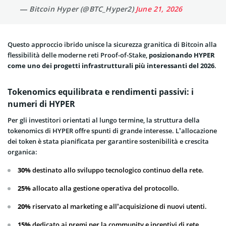
— Bitcoin Hyper (@BTC_Hyper2)
June 21, 2026
Questo approccio ibrido unisce la sicurezza granitica di Bitcoin alla
flessibilità delle moderne reti Proof-of-Stake,
posizionando HYPER
come uno dei progetti infrastrutturali più interessanti del 2026
.
Tokenomics equilibrata e rendimenti passivi: i
numeri di HYPER
Per gli investitori orientati al lungo termine, la struttura della
tokenomics di HYPER offre spunti di grande interesse. L’allocazione
dei token è stata pianificata per garantire sostenibilità e crescita
organica:
30%
destinato allo sviluppo tecnologico continuo della rete.
25%
allocato alla gestione operativa del protocollo.
20%
riservato al marketing e all’acquisizione di nuovi utenti.
15%
dedicato ai premi per la community e incentivi di rete.