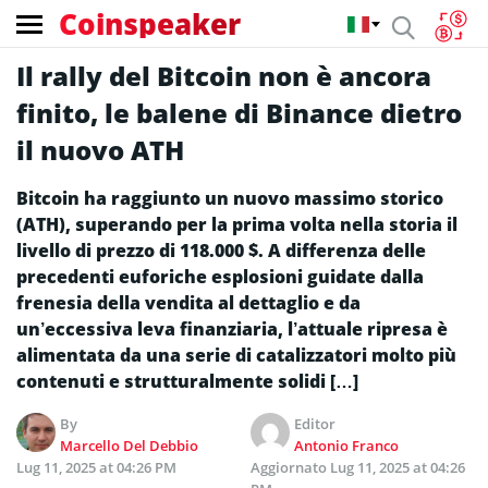
Coinspeaker
Il rally del Bitcoin non è ancora
finito, le balene di Binance dietro
il nuovo ATH
Bitcoin ha raggiunto un nuovo massimo storico
(ATH), superando per la prima volta nella storia il
livello di prezzo di 118.000 $. A differenza delle
precedenti euforiche esplosioni guidate dalla
frenesia della vendita al dettaglio e da
un’eccessiva leva finanziaria, l’attuale ripresa è
alimentata da una serie di catalizzatori molto più
contenuti e strutturalmente solidi […]
By
Editor
Marcello Del Debbio
Antonio Franco
Lug 11, 2025 at 04:26 PM
Aggiornato
Lug 11, 2025 at 04:26