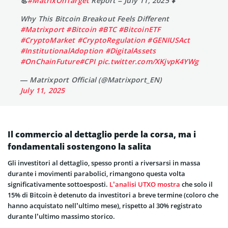
📃
#MatrixOnTarget
Report – July 11, 2025 ⬇️
Why This Bitcoin Breakout Feels Different
#Matrixport
#Bitcoin
#BTC
#BitcoinETF
#CryptoMarket
#CryptoRegulation
#GENIUSAct
#InstitutionalAdoption
#DigitalAssets
#OnChainFuture
#CPI
pic.twitter.com/XKjvpK4YWg
— Matrixport Official (@Matrixport_EN)
July 11, 2025
Il commercio al dettaglio perde la corsa, ma i
fondamentali sostengono la salita
Gli investitori al dettaglio, spesso pronti a riversarsi in massa
durante i movimenti parabolici, rimangono questa volta
significativamente sottoesposti.
L’analisi UTXO mostra
che solo il
15% di Bitcoin è detenuto da investitori a breve termine (coloro che
hanno acquistato nell’ultimo mese), rispetto al 30% registrato
durante l’ultimo massimo storico.