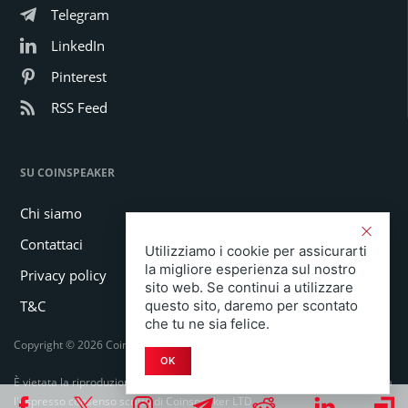
Telegram
LinkedIn
Pinterest
RSS Feed
SU COINSPEAKER
Chi siamo
Contattaci
Utilizziamo i cookie per assicurarti
la migliore esperienza sul nostro
Privacy policy
sito web. Se continui a utilizzare
questo sito, daremo per scontato
T&C
che tu ne sia felice.
Copyright © 2026 Coinspeaker LTD. All rights reserved.
OK
È vietata la riproduzione totale o parziale in qualsiasi forma o mezzo senza
l'espresso consenso scritto di Coinspeaker LTD.