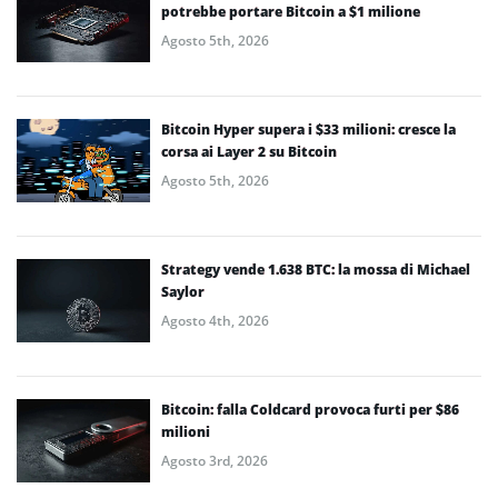
potrebbe portare Bitcoin a $1 milione
Agosto 5th, 2026
Bitcoin Hyper supera i $33 milioni: cresce la
corsa ai Layer 2 su Bitcoin
Agosto 5th, 2026
Strategy vende 1.638 BTC: la mossa di Michael
Saylor
Agosto 4th, 2026
Bitcoin: falla Coldcard provoca furti per $86
milioni
Agosto 3rd, 2026