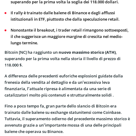
superando per la prima volta la soglia dei 118.000 dollari.
Il rally è trainato dalle balene di Binance e dagli afflussi
istituzionali in ETF, piuttosto che dalla speculazione retail.
Nonostante il breakout, i trader retail rimangono sottoesposti,
il che suggerisce un maggiore margine di crescita nel medio-
lungo termine.
Bitcoin [NC] ha raggiunto un
nuovo massimo storico
(ATH)
,
superando per la prima volta nella storia il livello di prezzo di
118.000 $.
A differenza delle precedenti euforiche esplosioni guidate dalla
frenesia della vendita al dettaglio e da un’eccessiva leva
finanziaria, l’attuale ripresa è alimentata da una
serie di
catalizzatori
molto più contenuti e strutturalmente solidi .
Fino a poco tempo fa, gran parte dello slancio di Bitcoin era
trainato dalle balene su exchange statunitensi come Coinbase.
Tuttavia, il superamento odierno del precedente massimo storico è
avvenuto grazie a un’importante mossa di una delle principali
balene che operava su Binance.