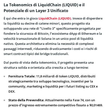
La Tokenomics di LiquidChain (LIQUID) e il
Potenziale di un Layer 3 Unificato
È qui che entra in gioco
LiquidChain (LIQUID)
. Invece di disperdere
la liquidità su decine di catene minori, questo progetto sta
sviluppando una rete di “Livello 3” specificamente progettata per
fondere la sicurezza di Bitcoin, l’ecosistema dApp di Ethereum e la
velocità transazionale di Solana in un unico pool di liquidità
nativo. Questa architettura elimina la necessità di complessi
passaggi intermedi, riducendo drasticamente i costi e i rischi di
smart contract tipici dei bridge tradizionali.
Dal punto di vista della tokenomics, il progetto presenta una
struttura solida e orientata alla crescita a lungo termine:
Fornitura Totale:
11,8 miliardi di token LIQUID, distribuiti
strategicamente tra sviluppo tecnologico, incentivi per la
community, marketing e liquidità per i futuri listing su CEX e
DEX.
Stato della Prevendita:
Attualmente nella Fase 74, con un
prezzo d’ingresso estremamente competitivo fissato a $0,01469.