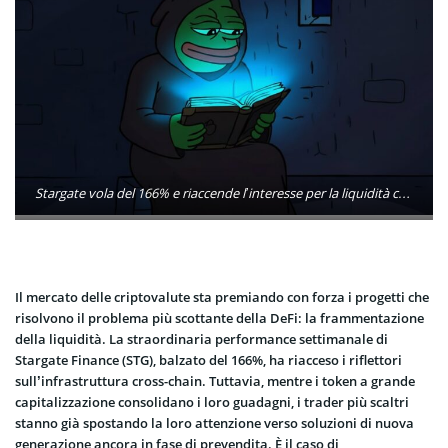
Stargate vola del 166% e riaccende l’interesse per la liquidità cross-chain. Intanto LiquidChain supera gli 836.000 dollari in prevendita con il suo Layer 3 pensato per unire Bitcoin, Ethereum e Solana.
Il mercato delle criptovalute sta premiando con forza i progetti che
risolvono il problema più scottante della DeFi: la frammentazione
della liquidità. La straordinaria performance settimanale di
Stargate Finance (STG), balzato del 166%, ha riacceso i riflettori
sull’infrastruttura cross-chain. Tuttavia, mentre i token a grande
capitalizzazione consolidano i loro guadagni, i trader più scaltri
stanno già spostando la loro attenzione verso soluzioni di nuova
generazione ancora in fase di prevendita. È il caso di